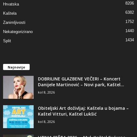
8206
Hrvatska
6382
Kaštela
1752
Zanimljivosti
1440
Nekategorizirano
1434
Split
Najnovije
DOBRILINE GLAZBENE VEČERI – Koncert
Danijele Martinović – Novi park, Kaštel...
kol 8, 2026
Obiteljski Art doživljaj: Kaštela u bojama –
Kaštel Vitturi, Kaštel Lukšić
kol 8, 2026