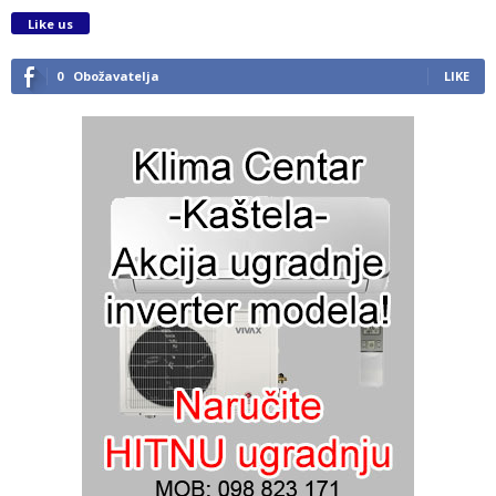
Like us
0
Obožavatelja
LIKE