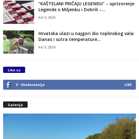
“KAŠTELANI PRIČAJU LEGENDU” – uprizorenje
Legende o Miljenku i Dobrili –...
kol 6, 2026
Hrvatska ulazi u najgori dio toplinskog vala:
Danas i sutra temperature...
kol 5, 2026
Like us
0
Obožavatelja
LIKE
Galerija