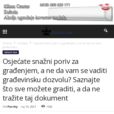
Početna
Hrvatska
Osjećate snažni poriv za građenjem, a ne da vam se vaditi
građevinsku...
HRVATSKA
Osjećate snažni poriv za
građenjem, a ne da vam se vaditi
građevinsku dozvolu? Saznajte
što sve možete graditi, a da ne
tražite taj dokument
Od
Parchy
-
ruj 16, 2021
1562