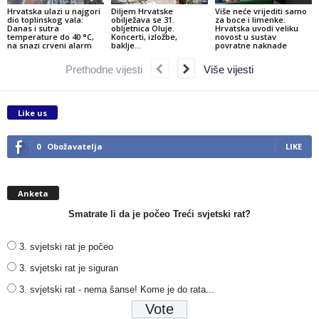
Hrvatska ulazi u najgori
Diljem Hrvatske
Više neće vrijediti samo
dio toplinskog vala:
obilježava se 31.
za boce i limenke:
Danas i sutra
obljetnica Oluje.
Hrvatska uvodi veliku
temperature do 40 °C,
Koncerti, izložbe,
novost u sustav
na snazi crveni alarm
baklje…
povratne naknade
Prethodne vijesti
Više vijesti
Like us
0
Obožavatelja
LIKE
Anketa
Smatrate li da je počeo Treći svjetski rat?
3. svjetski rat je počeo
3. svjetski rat je siguran
3. svjetski rat - nema šanse! Kome je do rata...