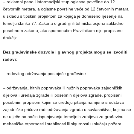
– reklamni pano i informacijski stup oglasne površine do 12
četvornih metara, a oglasne površine veće od 12 četvornih metara
u skladu s tipskim projektom za kojega je doneseno rješenje na
temelju članka 77. Zakona o gradnji ili tehnička ocjena sukladno
posebnom zakonu, ako spomenutim Pravilnikom nije propisano
drukčije
Bez građevinske dozvole i glavnog projekta mogu se izvoditi
radovi
:
– redovitog održavanja postojeće građevine
– održavanja, hitnih popravaka ili nužnih popravaka zajedničkih
dijelova i uređaja zgrade ili posebnih dijelova zgrade, propisani
posebnim propisom kojim se uređuju pitanja namjene sredstava
zajedničke pričuve radi održavanja zgrada u suvlasništvu, kojima se
ne utječe na način ispunjavanja temeljnih zahtjeva za građevinu
mehaničke otpornosti i stabilnosti ili sigurnosti u slučaju požara.