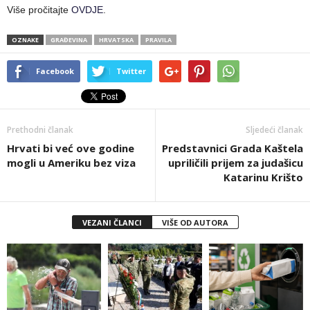
Više pročitajte
OVDJE
.
OZNAKE
GRAĐEVINA
HRVATSKA
PRAVILA
Facebook
Twitter
Prethodni članak
Sljedeći članak
Hrvati bi već ove godine
Predstavnici Grada Kaštela
mogli u Ameriku bez viza
upriličili prijem za judašicu
Katarinu Krišto
VEZANI ČLANCI
VIŠE OD AUTORA