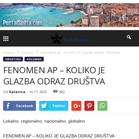
Početna
Hrvatska
FENOMEN AP – KOLIKO JE GLAZBA ODRAZ DRUŠTVA
HRVATSKA
KOLUMNA
FENOMEN AP – KOLIKO JE
GLAZBA ODRAZ DRUŠTVA
Od
Katarina
-
lis 17, 2023
602
Facebook
Twitter
Lokalno, regionalno, nacionalno, globalno
FENOMEN AP – KOLIKO JE GLAZBA ODRAZ DRUŠTVA