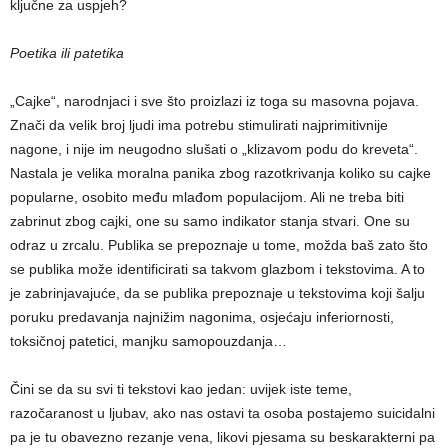
ključne za uspjeh?
Poetika ili patetika
„Cajke“, narodnjaci i sve što proizlazi iz toga su masovna pojava.
Znači da velik broj ljudi ima potrebu stimulirati najprimitivnije
nagone, i nije im neugodno slušati o „klizavom podu do kreveta“.
Nastala je velika moralna panika zbog razotkrivanja koliko su cajke
popularne, osobito među mlađom populacijom. Ali ne treba biti
zabrinut zbog cajki, one su samo indikator stanja stvari. One su
odraz u zrcalu. Publika se prepoznaje u tome, možda baš zato što
se publika može identificirati sa takvom glazbom i tekstovima. A to
je zabrinjavajuće, da se publika prepoznaje u tekstovima koji šalju
poruku predavanja najnižim nagonima, osjećaju inferiornosti,
toksičnoj patetici, manjku samopouzdanja…
Čini se da su svi ti tekstovi kao jedan: uvijek iste teme,
razočaranost u ljubav, ako nas ostavi ta osoba postajemo suicidalni
pa je tu obavezno rezanje vena, likovi pjesama su beskarakterni pa