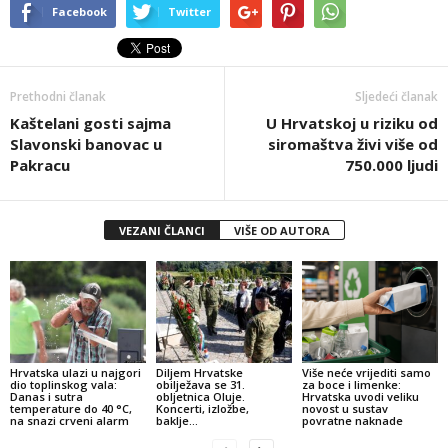
Facebook
Twitter
Prethodni članak
Sljedeći članak
Kaštelani gosti sajma
U Hrvatskoj u riziku od
Slavonski banovac u
siromaštva živi više od
Pakracu
750.000 ljudi
VEZANI ČLANCI
VIŠE OD AUTORA
Hrvatska ulazi u najgori
Diljem Hrvatske
Više neće vrijediti samo
dio toplinskog vala:
obilježava se 31.
za boce i limenke:
Danas i sutra
obljetnica Oluje.
Hrvatska uvodi veliku
temperature do 40 °C,
Koncerti, izložbe,
novost u sustav
na snazi crveni alarm
baklje…
povratne naknade