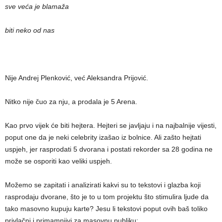
sve veća je blamaža
biti neko od nas
Nije Andrej Plenković, već Aleksandra Prijović.
Nitko nije čuo za nju, a prodala je 5 Arena.
Kao prvo vijek će biti hejtera. Hejteri se javljaju i na najbalnije vijesti,
poput one da je neki celebrity izašao iz bolnice. Ali zašto hejtati
uspjeh, jer rasprodati 5 dvorana i postati rekorder sa 28 godina ne
može se osporiti kao veliki uspjeh.
Možemo se zapitati i analizirati kakvi su to tekstovi i glazba koji
rasprodaju dvorane, što je to u tom projektu što stimulira ljude da
tako masovno kupuju karte? Jesu li tekstovi poput ovih baš toliko
privlačni i primamnjivi za masovnu publiku: