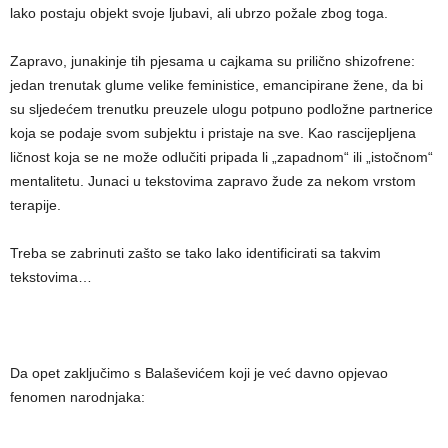
lako postaju objekt svoje ljubavi, ali ubrzo požale zbog toga.
Zapravo, junakinje tih pjesama u cajkama su prilično shizofrene:
jedan trenutak glume velike feministice, emancipirane žene, da bi
su sljedećem trenutku preuzele ulogu potpuno podložne partnerice
koja se podaje svom subjektu i pristaje na sve. Kao rascijepljena
ličnost koja se ne može odlučiti pripada li „zapadnom“ ili „istočnom“
mentalitetu. Junaci u tekstovima zapravo žude za nekom vrstom
terapije.
Treba se zabrinuti zašto se tako lako identificirati sa takvim
tekstovima…
Da opet zaključimo s Balaševićem koji je već davno opjevao
fenomen narodnjaka: