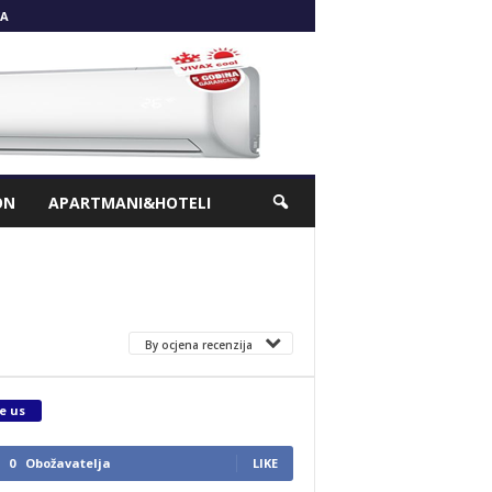
A
ON
APARTMANI&HOTELI
By ocjena recenzija
e us
0
Obožavatelja
LIKE