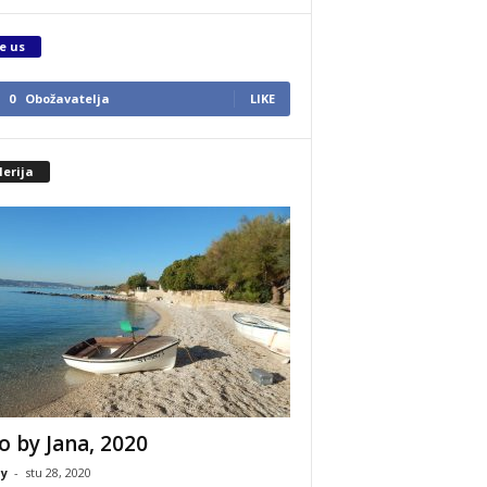
e us
0
Obožavatelja
LIKE
erija
o by Jana, 2020
y
-
stu 28, 2020