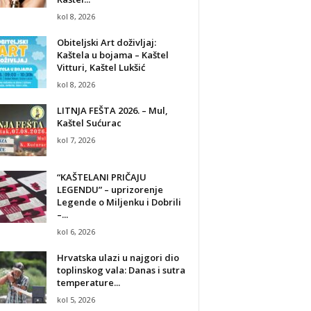
kol 8, 2026
Obiteljski Art doživljaj:
Kaštela u bojama – Kaštel
Vitturi, Kaštel Lukšić
kol 8, 2026
LITNJA FEŠTA 2026. – Mul,
Kaštel Sućurac
kol 7, 2026
“KAŠTELANI PRIČAJU
LEGENDU” – uprizorenje
Legende o Miljenku i Dobrili
–...
kol 6, 2026
Hrvatska ulazi u najgori dio
toplinskog vala: Danas i sutra
temperature...
kol 5, 2026