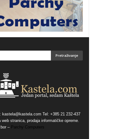
:
kastela@kastela.com Tel: +385 21 232-437
a web stranica, prodaja informatičke opreme.
zbor –
Parchy Computers