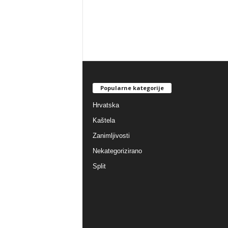
Popularne kategorije
Hrvatska
Kaštela
Zanimljivosti
Nekategorizirano
Split