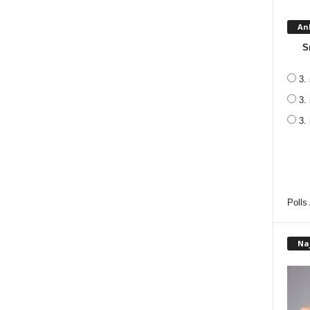
An
S
3. 
3. 
3.
Polls
Na