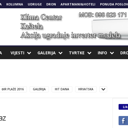
A
KOLUMNA
UDRUGE
DRON
APARTMANI&HOTELI
PONUDA POSLOV
A
VIJESTI
GALERIJA
TVRTKE
INFO
DR
ĐIR PLAŽE 2016
GALERIJA
HIT DANA
HRVATSKA
Lik
az