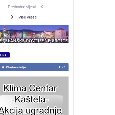
Prethodne vijesti
Više vijesti
e us
0
Obožavatelja
LIKE