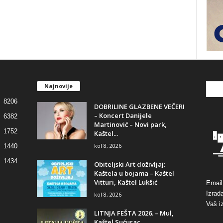
Najnovije
8206
DOBRILINE GLAZBENE VEČERI
– Koncert Danijele
6382
Martinović – Novi park,
1752
Kaštel...
kol 8, 2026
1440
1434
Obiteljski Art doživljaj:
Kaštela u bojama – Kaštel
Vitturi, Kaštel Lukšić
Email
Izrad
kol 8, 2026
Vaš i
LITNJA FEŠTA 2026. – Mul,
Kaštel Sućurac