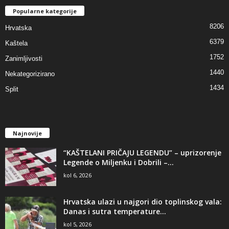
Popularne kategorije
8206
Hrvatska
6379
Kaštela
1752
Zanimljivosti
1440
Nekategorizirano
1434
Split
Najnovije
“KAŠTELANI PRIČAJU LEGENDU” – uprizorenje
Legende o Miljenku i Dobrili –...
kol 6, 2026
Hrvatska ulazi u najgori dio toplinskog vala:
Danas i sutra temperature...
kol 5, 2026