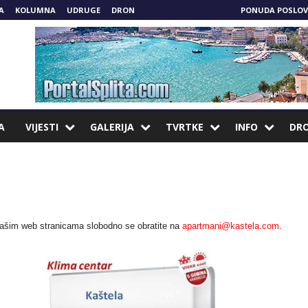
A
KOLUMNA
UDRUGE
DRON
APARTMANI&HOTELI
PONUDA POSLOV
A
VIJESTI
GALERIJA
TVRTKE
INFO
DR
našim web stranicama slobodno se obratite na
apartmani@kastela.com
.