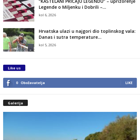
“KAŠTELANI PRIČAJU LEGENDU” – uprizorenje
Legende o Miljenku i Dobrili –...
kol 6, 2026
Hrvatska ulazi u najgori dio toplinskog vala:
Danas i sutra temperature...
kol 5, 2026
Like us
0
Obožavatelja
LIKE
Galerija