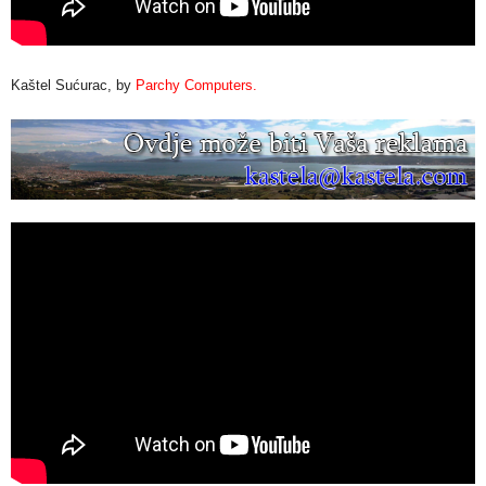
Kaštel Sućurac, by
Parchy Computers.