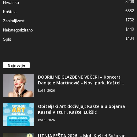
8206
Hrvatska
6382
Kaštela
1752
Zanimljivosti
1440
Nekategorizirano
1434
Split
Najnovije
DOBRILINE GLAZBENE VEČERI – Koncert
Danijele Martinović – Novi park, Kaštel...
kol 8, 2026
Obiteljski Art doživljaj: Kaštela u bojama –
Kaštel Vitturi, Kaštel Lukšić
kol 8, 2026
LITNJA FEŠTA 2026. – Mul, Kaštel Sućurac