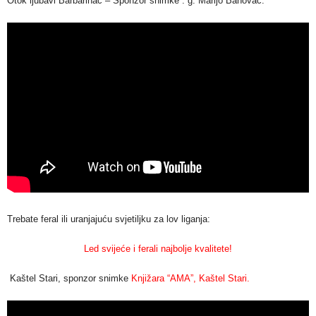
Otok ljubavi Barbarinac – Sponzor snimke : g. Marijo Banovac.
Trebate feral ili uranjajuću svjetiljku za lov liganja:
Led svijeće i ferali najbolje kvalitete!
Kaštel Stari, sponzor snimke
Knjižara “AMA”, Kaštel Stari.