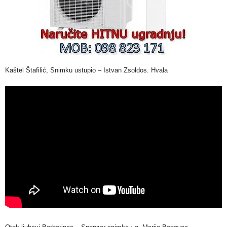
Kaštel Štafilić, Snimku ustupio – Istvan Zsoldos. Hvala