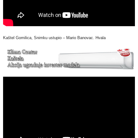
Kaštel Gomilica, Snimku ustupio – Mario Banovac. Hvala