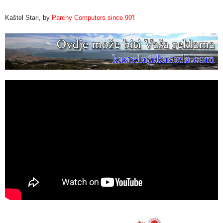
Kaštel Stari, by
Parchy Computers since 99′!