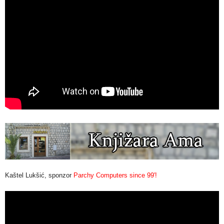
Kaštel Lukšić, sponzor
Parchy Computers since 99′!