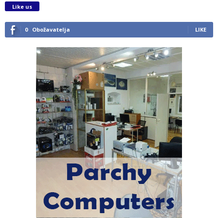
Like us
0
Obožavatelja
LIKE