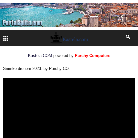
Kastela.COM
powered by
Parchy Computers
Snimke dronom 2023. by Parchy CO.