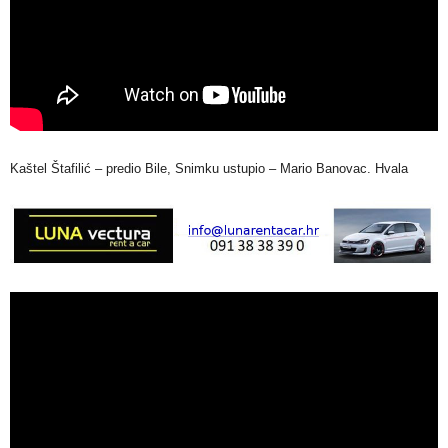
Kaštel Štafilić – predio Bile, Snimku ustupio – Mario Banovac. Hvala