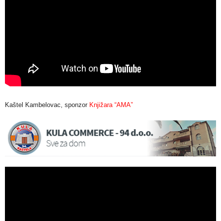
Kaštel Kambelovac, sponzor
Knjižara
“AMA”