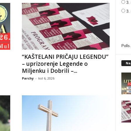
3. 
3.
Polls
“KAŠTELANI PRIČAJU LEGENDU”
– uprizorenje Legende o
Na
Miljenku i Dobrili –...
Parchy
-
kol 6, 2026