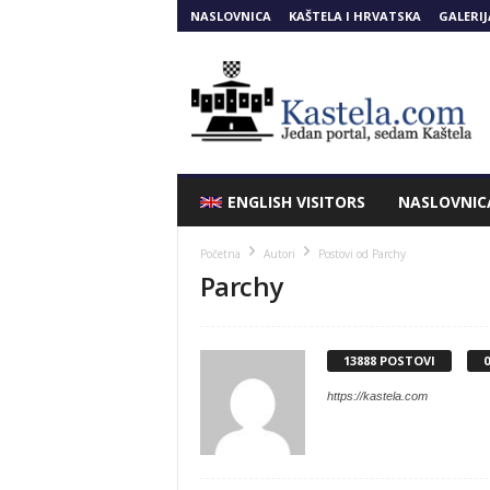
NASLOVNICA
KAŠTELA I HRVATSKA
GALERIJ
Kastela.COM
ENGLISH VISITORS
NASLOVNIC
Početna
Autori
Postovi od Parchy
Parchy
13888 POSTOVI
https://kastela.com