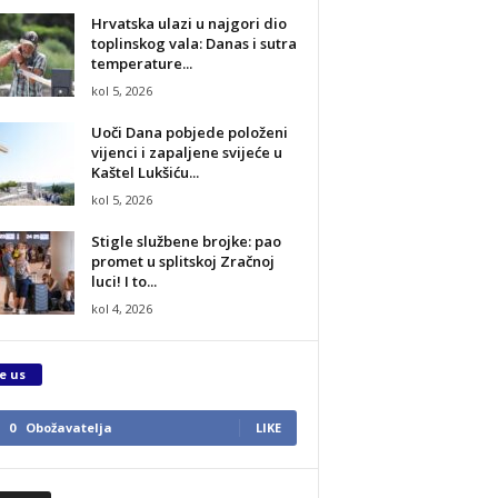
Hrvatska ulazi u najgori dio
toplinskog vala: Danas i sutra
temperature...
kol 5, 2026
Uoči Dana pobjede položeni
vijenci i zapaljene svijeće u
Kaštel Lukšiću...
kol 5, 2026
Stigle službene brojke: pao
promet u splitskoj Zračnoj
luci! I to...
kol 4, 2026
e us
0
Obožavatelja
LIKE