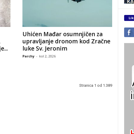
Lik
Uhićen Mađar osumnjičen za
,
upravljanje dronom kod Zračne
...
luke Sv. Jeronim
Parchy
-
kol 2, 2026
Stranica 1 od 1.389