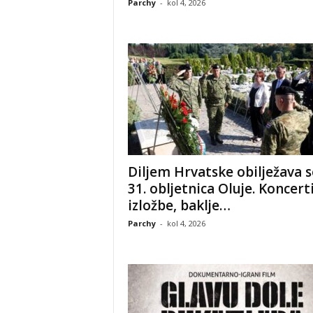
Parchy
-
kol 4, 2026
Diljem Hrvatske obilježava s
31. obljetnica Oluje. Koncerti
izložbe, baklje…
Parchy
-
kol 4, 2026