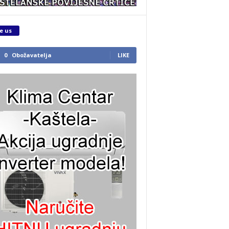
e us
0
Obožavatelja
LIKE