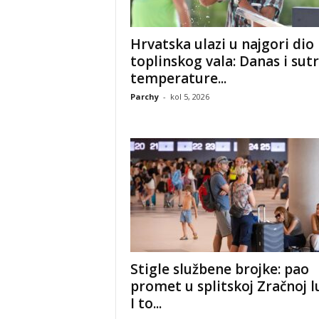
Hrvatska ulazi u najgori dio
toplinskog vala: Danas i sut
temperature...
Parchy
-
kol 5, 2026
Stigle službene brojke: pao
promet u splitskoj Zračnoj lu
I to...