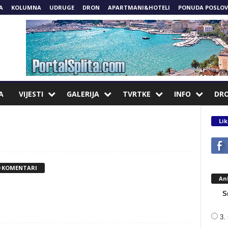
A
KOLUMNA
UDRUGE
DRON
APARTMANI&HOTELI
PONUDA POSLOV
A
VIJESTI
GALERIJA
TVRTKE
INFO
DR
Lik
0 KOMENTARI
An
S
3. 