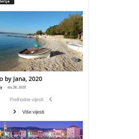
erija
o by Jana, 2020
y
-
stu 28, 2020
Prethodne vijesti
Više vijesti