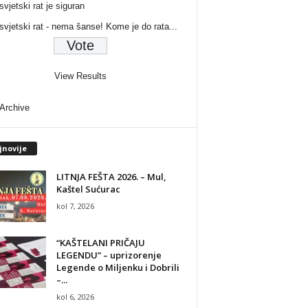
svjetski rat je siguran
 svjetski rat - nema šanse! Kome je do rata...
View Results
 Archive
jnovije
LITNJA FEŠTA 2026. – Mul,
Kaštel Sućurac
kol 7, 2026
“KAŠTELANI PRIČAJU
LEGENDU” – uprizorenje
Legende o Miljenku i Dobrili
–...
kol 6, 2026