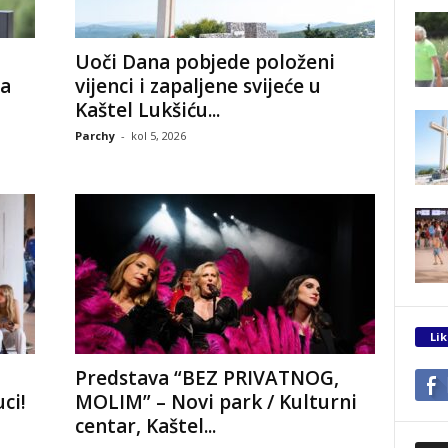
Uoči Dana pobjede položeni
ra
vijenci i zapaljene svijeće u
Kaštel Lukšiću...
Parchy
-
kol 5, 2026
Lik
Predstava “BEZ PRIVATNOG,
ci!
MOLIM” – Novi park / Kulturni
centar, Kaštel...