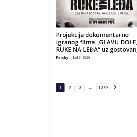
Projekcija dokumentarno
igranog filma „GLAVU DOLE
RUKE NA LEĐA“ uz gostovanje
Parchy
-
kol 3, 2026
...
1
2
3
1.389