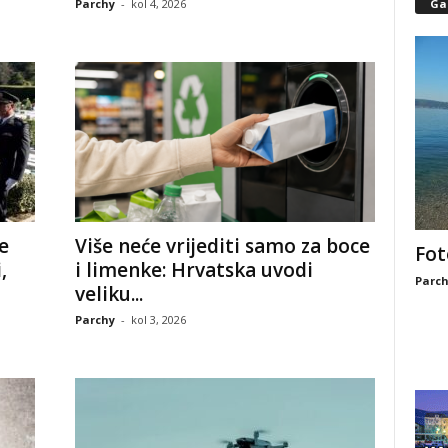
Parchy
-
kol 4, 2026
Gal
e
Više neće vrijediti samo za boce
Fot
,
i limenke: Hrvatska uvodi
Parch
veliku...
Parchy
-
kol 3, 2026