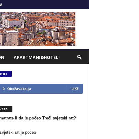
A
ON
APARTMANI&HOTELI
e us
0
Obožavatelja
LIKE
keta
matrate li da je počeo Treći svjetski rat?
svjetski rat je počeo