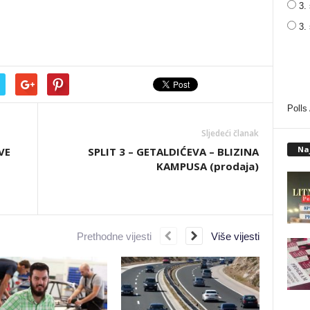
3. 
3.
Polls
Sljedeći članak
Na
VE
SPLIT 3 – GETALDIĆEVA – BLIZINA
KAMPUSA (prodaja)
Prethodne vijesti
Više vijesti