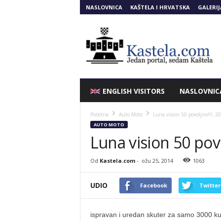
NASLOVNICA
KAŠTELA I HRVATSKA
GALERIJ
Kastela.COM
ENGLISH VISITORS
NASLOVNIC
Početna
Auto Moto
Luna vision 50 povoljno!!!, 2
AUTO MOTO
Luna vision 50 povo
Od
Kastela.com
-
ožu 25, 2014
1063
UDIO
Facebook
Twitter
ispravan i uredan skuter za samo 3000 ku