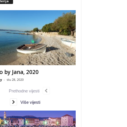
erija
o by Jana, 2020
y
-
stu 28, 2020
Prethodne vijesti
Više vijesti