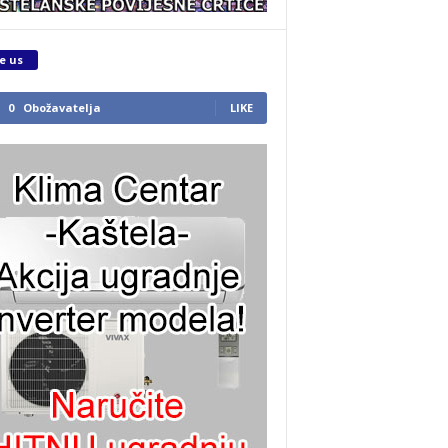
e us
0
Obožavatelja
LIKE