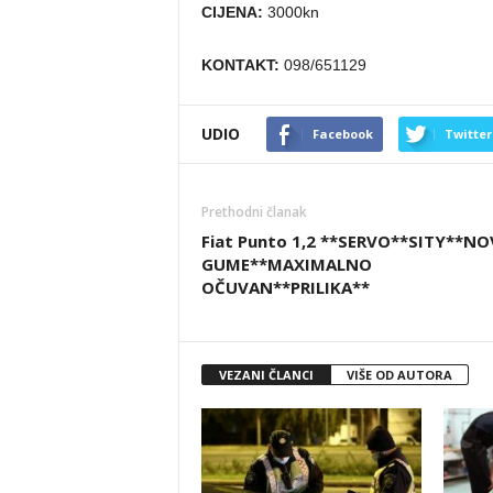
CIJENA:
3000kn
KONTAKT:
098/651129
UDIO
Facebook
Twitter
Prethodni članak
Fiat Punto 1,2 **SERVO**SITY**NO
GUME**MAXIMALNO
OČUVAN**PRILIKA**
VEZANI ČLANCI
VIŠE OD AUTORA