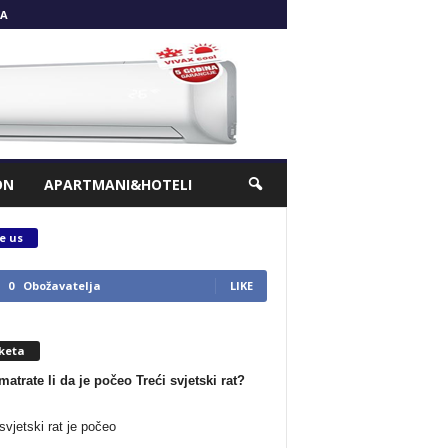
A
ON
APARTMANI&HOTELI
e us
0
Obožavatelja
LIKE
keta
matrate li da je počeo Treći svjetski rat?
svjetski rat je počeo