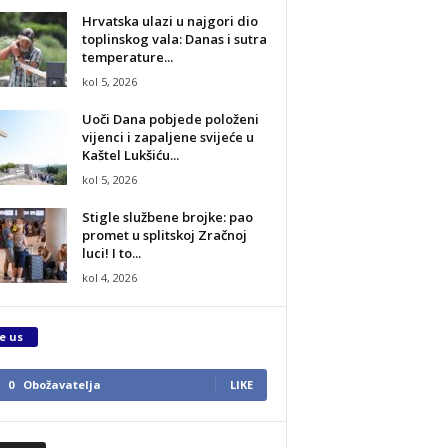
Hrvatska ulazi u najgori dio
toplinskog vala: Danas i sutra
temperature...
kol 5, 2026
Uoči Dana pobjede položeni
vijenci i zapaljene svijeće u
Kaštel Lukšiću...
kol 5, 2026
Stigle službene brojke: pao
promet u splitskoj Zračnoj
luci! I to...
kol 4, 2026
e us
0
Obožavatelja
LIKE