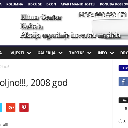
A
KOLUMNA
UDRUGE
DRON
APARTMANI&HOTELI
PONUDA POSLOV
A
VIJESTI
GALERIJA
TVRTKE
INFO
DR
008 god
Lik
ljno!!!, 2008 god
An
S
3. 
na!!!