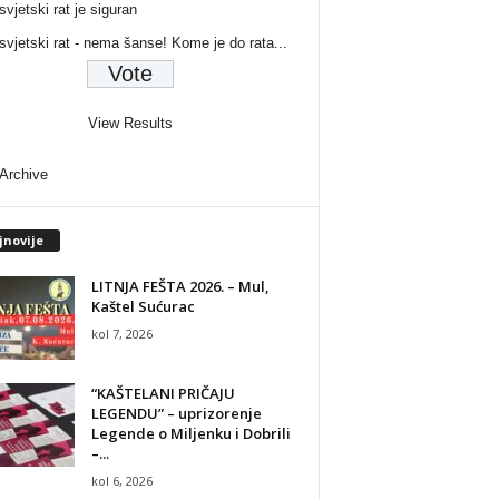
svjetski rat je siguran
 svjetski rat - nema šanse! Kome je do rata...
View Results
 Archive
jnovije
LITNJA FEŠTA 2026. – Mul,
Kaštel Sućurac
kol 7, 2026
“KAŠTELANI PRIČAJU
LEGENDU” – uprizorenje
Legende o Miljenku i Dobrili
–...
kol 6, 2026