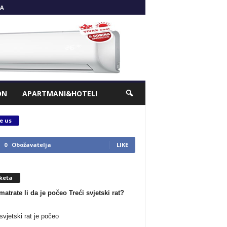
A
ON
APARTMANI&HOTELI
e us
0
Obožavatelja
LIKE
keta
matrate li da je počeo Treći svjetski rat?
svjetski rat je počeo