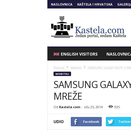
NASLOVNICA
KAŠTELA I HRVATSKA
GALERIJ
Kastela.COM
ENGLISH VISITORS
NASLOVNIC
Početna
Mobiteli
SAMSUNG GALAXY NOTE 3 N90
MOBITELI
SAMSUNG GALAXY N
MREŽE
Od
Kastela.com
-
ožu 25, 2014
935
UDIO
Facebook
Twitter