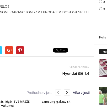
3. 
JELOJ
3.
NOM I GARANCIJOM 24MJ.PRODAJEM.DOSTAVA SPLIT I
Polls
Na
Sljedeći članak
Hyundai i30 1,6
Prethodne vijesti
Više vijesti
 5s 16gb -SVE MREŽE –
samsung galaxy s4
u vakumu)