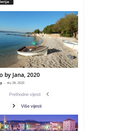
erija
o by Jana, 2020
y
-
stu 28, 2020
Prethodne vijesti
Više vijesti