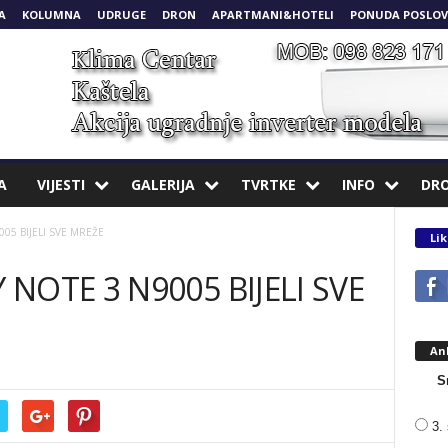
A
KOLUMNA
UDRUGE
DRON
APARTMANI&HOTELI
PONUDA POSLOV
A
VIJESTI
GALERIJA
TVRTKE
INFO
DR
05 BIJELI SVE MREŽE
Lik
OTE 3 N9005 BIJELI SVE
An
S
3. 