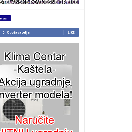
e us
0
Obožavatelja
LIKE