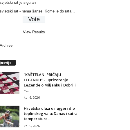
svjetski rat je siguran
 svjetski rat - nema šanse! Kome je do rata...
View Results
 Archive
jnovije
“KAŠTELANI PRIČAJU
LEGENDU” – uprizorenje
Legende o Miljenku i Dobrili
–...
kol 6, 2026
Hrvatska ulazi u najgori dio
toplinskog vala: Danas i sutra
temperature...
kol 5, 2026