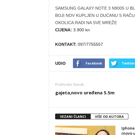
SAMSUNG GALAXY NOTE 3 N9005 U BI
BOJI NOV KUPLJEN U DUĆANU S RAČU
OKOLICA.RADI NA SVE MREŽE
CIJENA:
3.900 kn
KONTAKT:
097/7755557
UDIO
Facebook
Twitter
Prethodni članak
gajeta,novo uređena 5.5m
VEZANI ČLANCI
VIŠE OD AUTORA
Iphone
(novo 