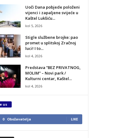
Uoči Dana pobjede položeni
vijenci i zapaljene svijeće u
Kaštel Lukšiću...
kol 5, 2026
Stigle službene brojke: pao
promet u splitskoj Zračnoj
luci! I to...
kol 4, 2026
Predstava “BEZ PRIVATNOG,
MOLIM” – Novi park /
Kulturni centar, Kaštel...
kol 4, 2026
e us
0
Obožavatelja
LIKE