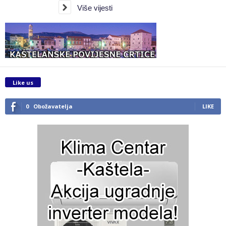
Više vijesti
Like us
0
Obožavatelja
LIKE