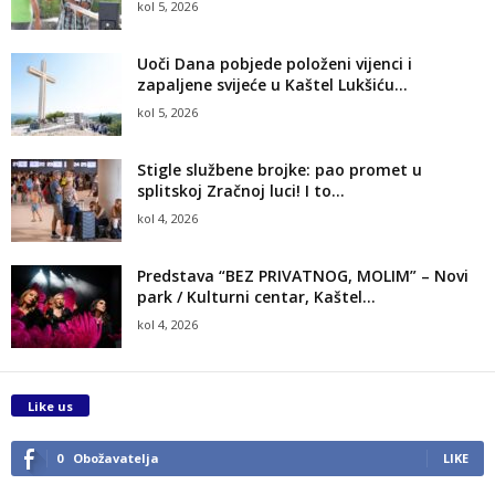
kol 5, 2026
Uoči Dana pobjede položeni vijenci i
zapaljene svijeće u Kaštel Lukšiću...
kol 5, 2026
Stigle službene brojke: pao promet u
splitskoj Zračnoj luci! I to...
kol 4, 2026
Predstava “BEZ PRIVATNOG, MOLIM” – Novi
park / Kulturni centar, Kaštel...
kol 4, 2026
Like us
0
Obožavatelja
LIKE