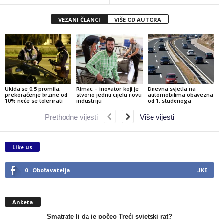
VEZANI ČLANCI
VIŠE OD AUTORA
Ukida se 0,5 promila,
Rimac – inovator koji je
Dnevna svjetla na
prekoračenje brzine od
stvorio jednu cijelu novu
automobilima obavezna
10% neće se tolerirati
industriju
od 1. studenoga
Prethodne vijesti
Više vijesti
Like us
0
Obožavatelja
LIKE
Anketa
Smatrate li da je počeo Treći svjetski rat?