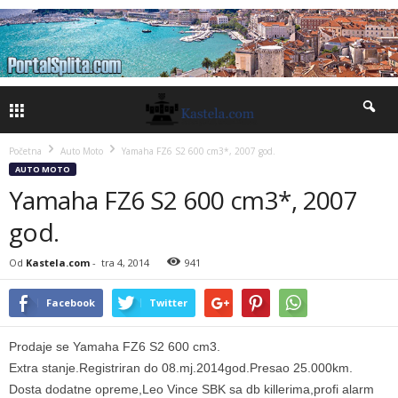
Početna
Auto Moto
Yamaha FZ6 S2 600 cm3*, 2007 god.
AUTO MOTO
Yamaha FZ6 S2 600 cm3*, 2007
god.
Od
Kastela.com
-
tra 4, 2014
941
Facebook
Twitter
Prodaje se Yamaha FZ6 S2 600 cm3.
Extra stanje.Registriran do 08.mj.2014god.Presao 25.000km.
Dosta dodatne opreme,Leo Vince SBK sa db killerima,profi alarm