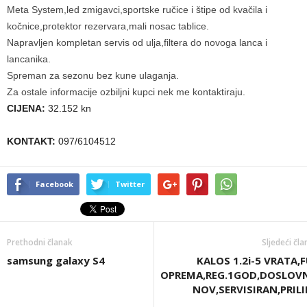
Meta System,led zmigavci,sportske ručice i štipe od kvačila i
kočnice,protektor rezervara,mali nosac tablice.
Napravljen kompletan servis od ulja,filtera do novoga lanca i
lancanika.
Spreman za sezonu bez kune ulaganja.
Za ostale informacije ozbiljni kupci nek me kontaktiraju.
CIJENA:
32.152 kn
KONTAKT:
097/6104512
Facebook
Twitter
Prethodni članak
Sljedeći čl
samsung galaxy S4
KALOS 1.2i-5 VRATA,
OPREMA,REG.1GOD,DOSLOV
NOV,SERVISIRAN,PRIL