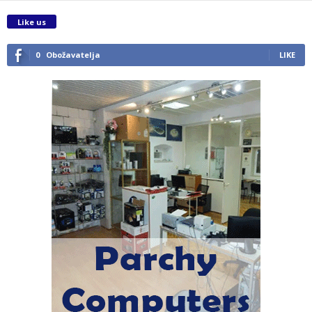
Like us
0
Obožavatelja
LIKE