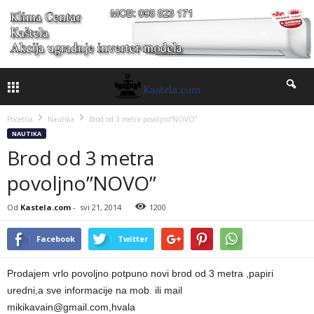
Početna
Nautika
Brod od 3 metra povoljno”NOVO”
NAUTIKA
Brod od 3 metra
povoljno”NOVO”
Od
Kastela.com
-
svi 21, 2014
1200
Facebook
Twitter
Prodajem vrlo povoljno potpuno novi brod od 3 metra ,papiri
uredni,a sve informacije na mob. ili mail
mikikavain@gmail.com,hvala