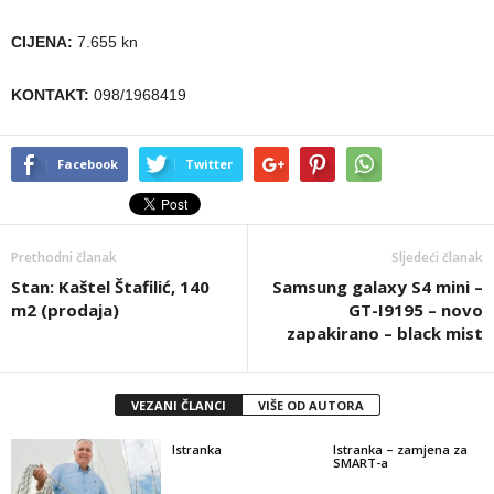
CIJENA:
7.655 kn
KONTAKT:
098/1968419
Facebook
Twitter
Prethodni članak
Sljedeći članak
Stan: Kaštel Štafilić, 140
Samsung galaxy S4 mini –
m2 (prodaja)
GT-I9195 – novo
zapakirano – black mist
VEZANI ČLANCI
VIŠE OD AUTORA
Istranka
Istranka – zamjena za
SMART-a