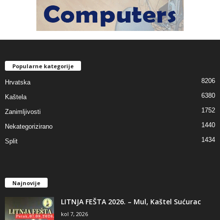
Popularne kategorije
8206
Hrvatska
6380
Kaštela
1752
Zanimljivosti
1440
Nekategorizirano
1434
Split
Najnovije
LITNJA FEŠTA 2026. – Mul, Kaštel Sućurac
kol 7, 2026