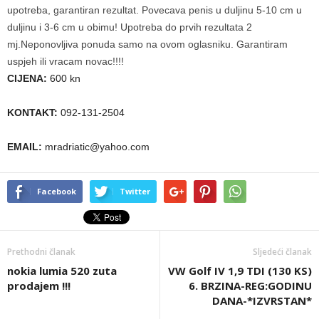
upotreba, garantiran rezultat. Povecava penis u duljinu 5-10 cm u
duljinu i 3-6 cm u obimu! Upotreba do prvih rezultata 2
mj.Neponovljiva ponuda samo na ovom oglasniku. Garantiram
uspjeh ili vracam novac!!!!
CIJENA:
600 kn
KONTAKT:
092-131-2504
EMAIL:
mradriatic@yahoo.com
Facebook
Twitter
Prethodni članak
Sljedeći članak
nokia lumia 520 zuta
VW Golf IV 1,9 TDI (130 KS)
prodajem !!!
6. BRZINA-REG:GODINU
DANA-*IZVRSTAN*