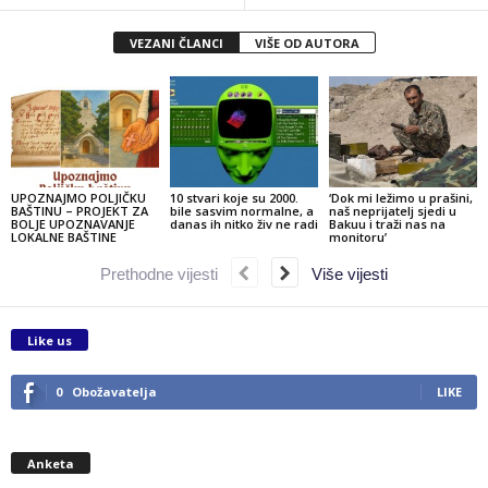
VEZANI ČLANCI
VIŠE OD AUTORA
UPOZNAJMO POLJIČKU
10 stvari koje su 2000.
‘Dok mi ležimo u prašini,
BAŠTINU – PROJEKT ZA
bile sasvim normalne, a
naš neprijatelj sjedi u
BOLJE UPOZNAVANJE
danas ih nitko živ ne radi
Bakuu i traži nas na
LOKALNE BAŠTINE
monitoru’
Prethodne vijesti
Više vijesti
Like us
0
Obožavatelja
LIKE
Anketa