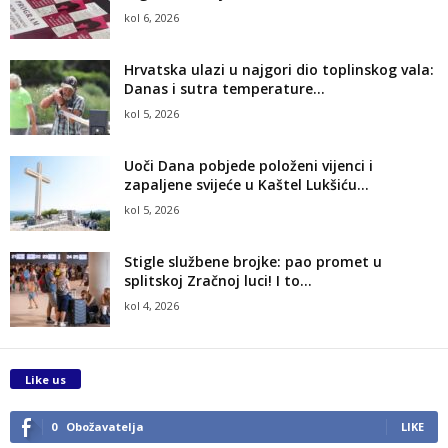
kol 6, 2026
Hrvatska ulazi u najgori dio toplinskog vala:
Danas i sutra temperature...
kol 5, 2026
Uoči Dana pobjede položeni vijenci i
zapaljene svijeće u Kaštel Lukšiću...
kol 5, 2026
Stigle službene brojke: pao promet u
splitskoj Zračnoj luci! I to...
kol 4, 2026
Like us
0
Obožavatelja
LIKE