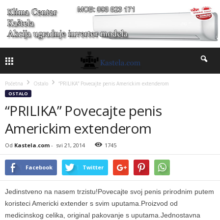
Početna
Ostalo
“PRILIKA” Povecajte penis Americkim extenderom
OSTALO
“PRILIKA” Povecajte penis
Americkim extenderom
Od
Kastela.com
-
svi 21, 2014
1745
Facebook
Twitter
Jedinstveno na nasem trzistu!Povecajte svoj penis prirodnim putem
koristeci Americki extender s svim uputama.Proizvod od
medicinskog celika, original pakovanje s uputama.Jednostavna