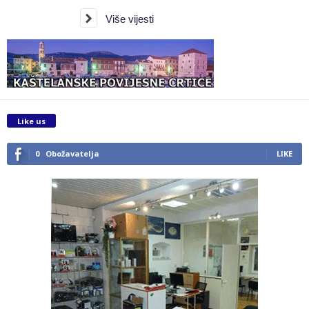
Više vijesti
Like us
0
Obožavatelja
LIKE