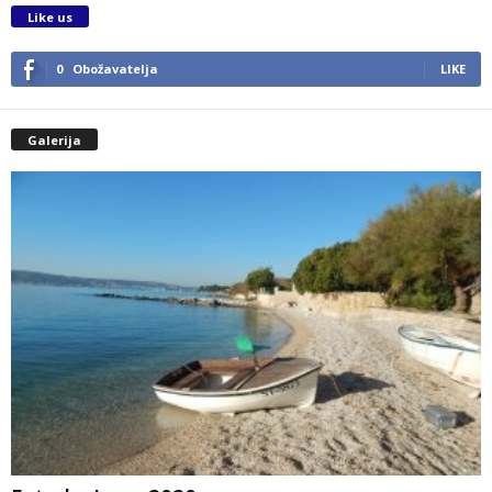
Like us
0
Obožavatelja
LIKE
Galerija