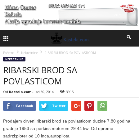
Početna
Nekretnine
RIBARSKI BROD SA POVLASTICOM
NEKRETNINE
RIBARSKI BROD SA
POVLASTICOM
Od
Kastela.com
-
svi 30, 2014
3915
Facebook
Twitter
Prodajem drveni ribarski brod sa povlasticom duzine 7.80 godina
gradnje 1953 sa perkins motorom 29.44 kw .Od opreme
sadrzi:ploter od 10 inca,autopilota