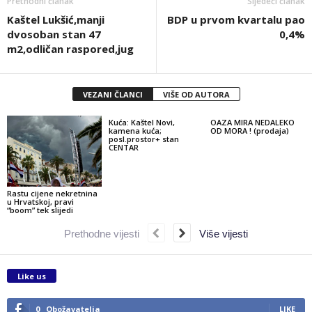
Prethodni članak
Sljedeći članak
Kaštel Lukšić,manji
BDP u prvom kvartalu pao
dvosoban stan 47
0,4%
m2,odličan raspored,jug
VEZANI ČLANCI
VIŠE OD AUTORA
Kuća: Kaštel Novi,
OAZA MIRA NEDALEKO
kamena kuća;
OD MORA ! (prodaja)
posl.prostor+ stan
CENTAR
Rastu cijene nekretnina
u Hrvatskoj, pravi
“boom” tek slijedi
Prethodne vijesti
Više vijesti
Like us
0
Obožavatelja
LIKE