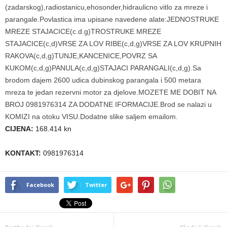
(zadarskog),radiostanicu,ehosonder,hidraulicno vitlo za mreze i
parangale.Povlastica ima upisane navedene alate:JEDNOSTRUKE
MREZE STAJACICE(c.d.g)TROSTRUKE MREZE
STAJACICE(c,d)VRSE ZA LOV RIBE(c,d,g)VRSE ZA LOV KRUPNIH
RAKOVA(c,d,g)TUNJE,KANCENICE,POVRZ SA
KUKOM(c,d,g)PANULA(c,d,g)STAJACI PARANGALI(c,d,g).Sa
brodom dajem 2600 udica dubinskog parangala i 500 metara
mreza te jedan rezervni motor za djelove.MOZETE ME DOBIT NA
BROJ 0981976314 ZA DODATNE IFORMACIJE.Brod se nalazi u
KOMIZI na otoku VISU.Dodatne slike saljem emailom.
CIJENA:
168.414 kn
KONTAKT:
0981976314
Facebook
Twitter