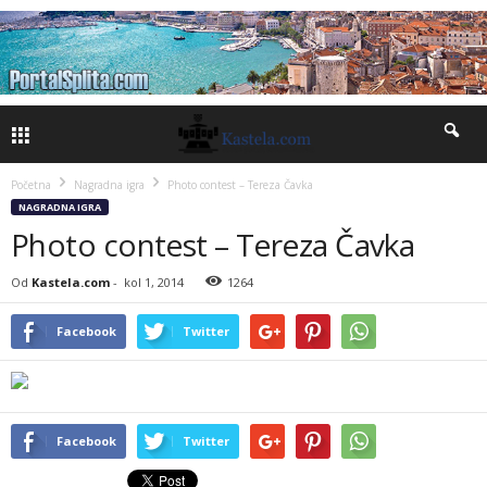
Početna
Nagradna igra
Photo contest – Tereza Čavka
NAGRADNA IGRA
Photo contest – Tereza Čavka
Od
Kastela.com
-
kol 1, 2014
1264
Facebook
Twitter
Facebook
Twitter