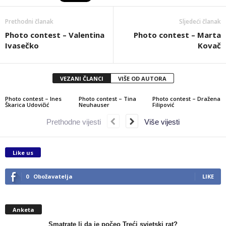
Prethodni članak
Sljedeći članak
Photo contest – Valentina
Photo contest – Marta
Ivasečko
Kovač
VEZANI ČLANCI
VIŠE OD AUTORA
Photo contest – Ines
Photo contest – Tina
Photo contest – Dražena
Škarica Udovičić
Neuhauser
Filipović
Prethodne vijesti
Više vijesti
Like us
0
Obožavatelja
LIKE
Anketa
Smatrate li da je počeo Treći svjetski rat?