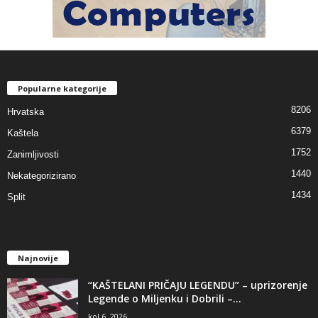
Popularne kategorije
8206
Hrvatska
6379
Kaštela
1752
Zanimljivosti
1440
Nekategorizirano
1434
Split
Najnovije
“KAŠTELANI PRIČAJU LEGENDU” – uprizorenje
Legende o Miljenku i Dobrili –...
kol 6, 2026