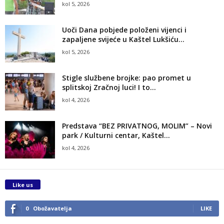
kol 5, 2026
Uoči Dana pobjede položeni vijenci i
zapaljene svijeće u Kaštel Lukšiću...
kol 5, 2026
Stigle službene brojke: pao promet u
splitskoj Zračnoj luci! I to...
kol 4, 2026
Predstava “BEZ PRIVATNOG, MOLIM” – Novi
park / Kulturni centar, Kaštel...
kol 4, 2026
Like us
0
Obožavatelja
LIKE