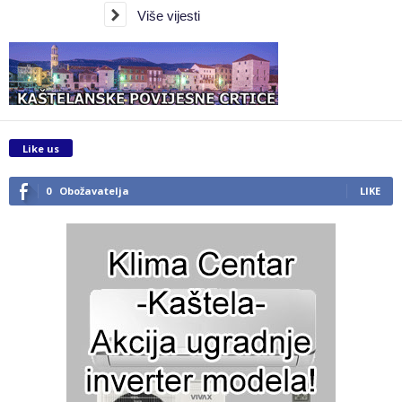
Više vijesti
Like us
0
Obožavatelja
LIKE