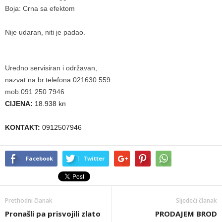
Boja: Crna sa efektom
Nije udaran, niti je padao.
Uredno servisiran i održavan,
nazvat na br.telefona 021630 559
mob.091 250 7946
CIJENA:
18.938 kn
KONTAKT:
0912507946
Facebook
Twitter
Prethodni članak
Sljedeći članak
Pronašli pa prisvojili zlato
PRODAJEM BROD