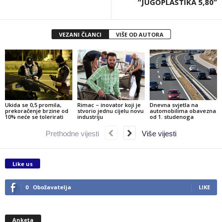
“JUGOPLASTIKA 5,80”
VEZANI ČLANCI
VIŠE OD AUTORA
Ukida se 0,5 promila,
Rimac – inovator koji je
Dnevna svjetla na
prekoračenje brzine od
stvorio jednu cijelu novu
automobilima obavezna
10% neće se tolerirati
industriju
od 1. studenoga
Prethodne vijesti
Više vijesti
Like us
0
Obožavatelja
LIKE
Anketa