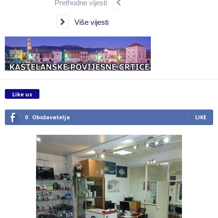
Prethodne vijesti
Više vijesti
Like us
0
Obožavatelja
LIKE