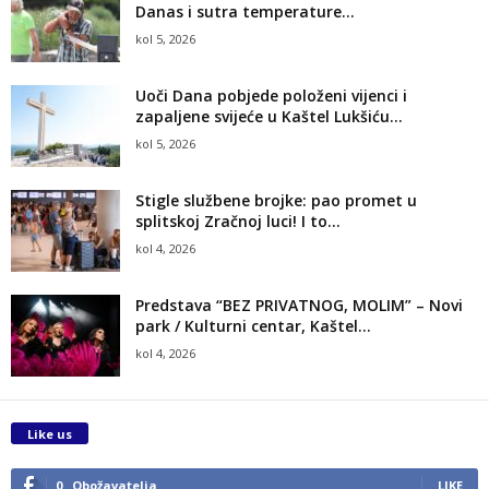
Danas i sutra temperature...
kol 5, 2026
Uoči Dana pobjede položeni vijenci i
zapaljene svijeće u Kaštel Lukšiću...
kol 5, 2026
Stigle službene brojke: pao promet u
splitskoj Zračnoj luci! I to...
kol 4, 2026
Predstava “BEZ PRIVATNOG, MOLIM” – Novi
park / Kulturni centar, Kaštel...
kol 4, 2026
Like us
0
Obožavatelja
LIKE