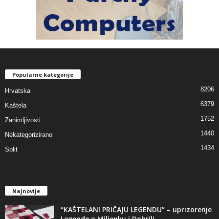
Popularne kategorije
8206
Hrvatska
6379
Kaštela
1752
Zanimljivosti
1440
Nekategorizirano
1434
Split
Najnovije
“KAŠTELANI PRIČAJU LEGENDU” – uprizorenje
Legende o Miljenku i Dobrili –...