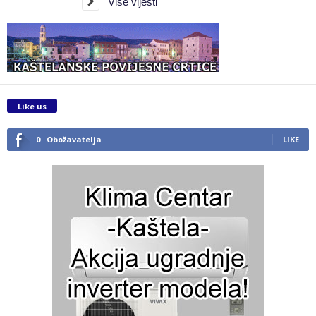
Više vijesti
Like us
0
Obožavatelja
LIKE