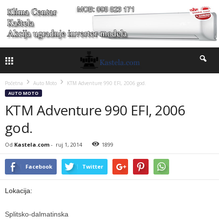
Početna
Auto Moto
KTM Adventure 990 EFI, 2006 god.
AUTO MOTO
KTM Adventure 990 EFI, 2006
god.
Od
Kastela.com
-
ruj 1, 2014
1899
Facebook
Twitter
Lokacija:
Splitsko-dalmatinska