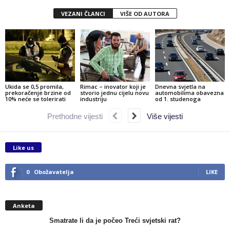
VEZANI ČLANCI
VIŠE OD AUTORA
Ukida se 0,5 promila,
Rimac – inovator koji je
Dnevna svjetla na
prekoračenje brzine od
stvorio jednu cijelu novu
automobilima obavezna
10% neće se tolerirati
industriju
od 1. studenoga
Prethodne vijesti
Više vijesti
Like us
0
Obožavatelja
LIKE
Anketa
Smatrate li da je počeo Treći svjetski rat?