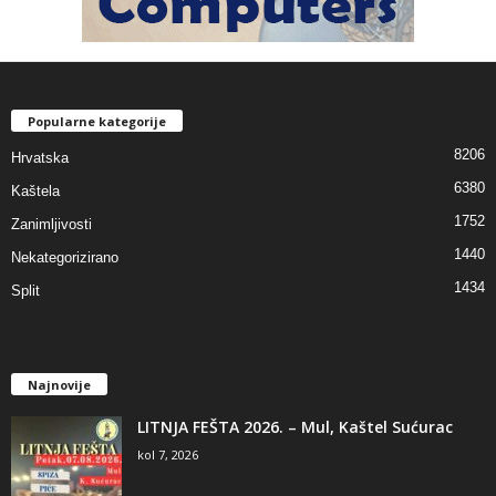
Popularne kategorije
8206
Hrvatska
6380
Kaštela
1752
Zanimljivosti
1440
Nekategorizirano
1434
Split
Najnovije
LITNJA FEŠTA 2026. – Mul, Kaštel Sućurac
kol 7, 2026