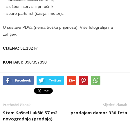
– službeni servisni priručnik,
– spare parts list (šasija i motor)…
U sustavu PDVa (nema troška prijenosa). Više fotografija na
zahtjev.
CIJENA:
51.132 kn
KONTAKT:
098/357890
Facebook
Twitter
Prethodni članak
Sljedeći članak
Stan: Kaštel Lukšić 57 m2
prodajem damor 330 feta
novogradnja (prodaja)