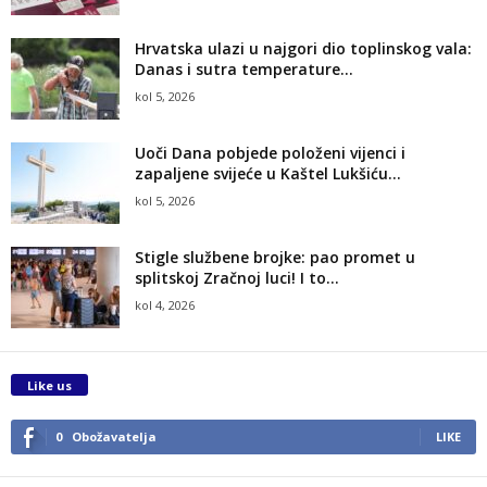
Hrvatska ulazi u najgori dio toplinskog vala:
Danas i sutra temperature...
kol 5, 2026
Uoči Dana pobjede položeni vijenci i
zapaljene svijeće u Kaštel Lukšiću...
kol 5, 2026
Stigle službene brojke: pao promet u
splitskoj Zračnoj luci! I to...
kol 4, 2026
Like us
0
Obožavatelja
LIKE