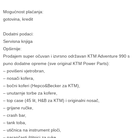
Mogućnost plaćanja:
gotovina, kredit
Dodatni podaci:
Servisna knjiga
Opširnije:
Prodajem super očuvan i izvrsno održavan KTM Adventure 990 s
puno dodatne opreme (sve original KTM Power Parts):
– povišeni vjetrobran,
– nosači kofera,
– bočni koferi (Hepco&Becker za KTM),
– unutarnje torbe za kofere,
– top case (45 lit, H&B za KTM) i originalni nosač,
– grijane ručke,
– crash bar,
– tank toba,
– utičnica na instrument ploči,
– narančasti štitnici za ruke,