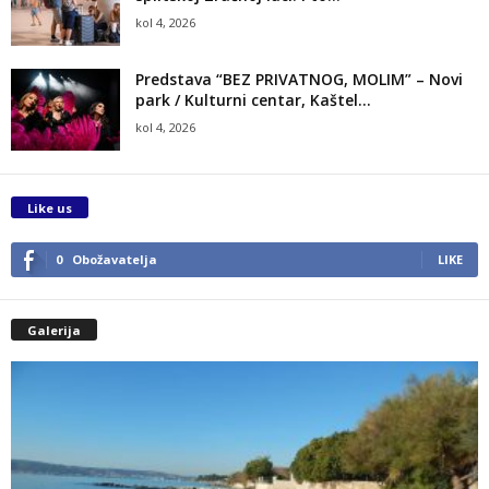
kol 4, 2026
Predstava “BEZ PRIVATNOG, MOLIM” – Novi
park / Kulturni centar, Kaštel...
kol 4, 2026
Like us
0
Obožavatelja
LIKE
Galerija