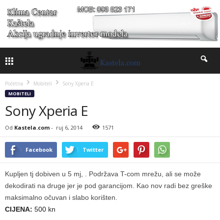
Početna
Mobiteli
Sony Xperia E
MOBITELI
Sony Xperia E
Od
Kastela.com
-
ruj 6, 2014
1571
Facebook
Twitter
Kupljen tj dobiven u 5 mj, . Podržava T-com mrežu, ali se može
dekodirati na druge jer je pod garancijom. Kao nov radi bez greške
maksimalno očuvan i slabo korišten.
CIJENA:
500 kn