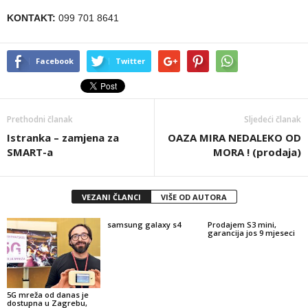
KONTAKT:
099 701 8641
Facebook
Twitter
Prethodni članak
Sljedeći članak
Istranka – zamjena za
OAZA MIRA NEDALEKO OD
SMART-a
MORA ! (prodaja)
VEZANI ČLANCI
VIŠE OD AUTORA
samsung galaxy s4
Prodajem S3 mini,
garancija jos 9 mjeseci
5G mreža od danas je
dostupna u Zagrebu,