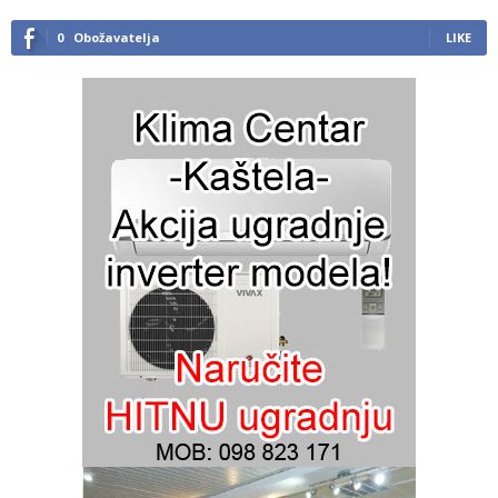
0
Obožavatelja
LIKE