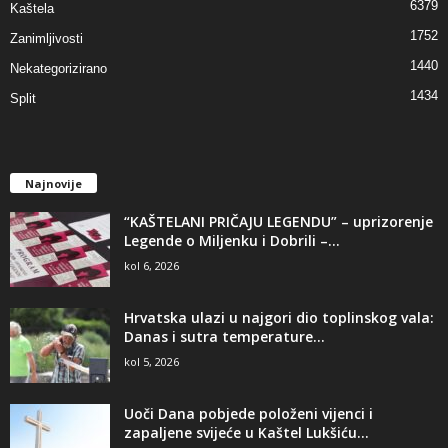
6379
Kaštela
1752
Zanimljivosti
1440
Nekategorizirano
1434
Split
Najnovije
“KAŠTELANI PRIČAJU LEGENDU” – uprizorenje
Legende o Miljenku i Dobrili –...
kol 6, 2026
Hrvatska ulazi u najgori dio toplinskog vala:
Danas i sutra temperature...
kol 5, 2026
Uoči Dana pobjede položeni vijenci i
zapaljene svijeće u Kaštel Lukšiću...