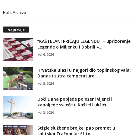
Polls Archive
Najnovije
“KAŠTELANI PRIČAJU LEGENDU” – uprizorenje
Legende o Miljenku i Dobrili –...
kol 6, 2026
Hrvatska ulazi u najgori dio toplinskog vala:
Danas i sutra temperature...
kol 5, 2026
Uoči Dana pobjede položeni vijenci i
zapaljene svijeće u Kaštel Lukšiću...
kol 5, 2026
Stigle službene brojke: pao promet u
splitskoj Zračnoj luci! I to...