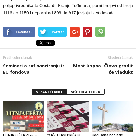
poljoprivrednika te Cesta dr. Franje Tuđmana, parni brojevi od broja
1116 do 1150 i neparni od 899 do 917.javljaju iz Vodovoda .
Facebook
Twitter
Prethodni članak
Sljedeći članak
Seminari o sufinanciranju iz
Most kopno -Čiovo gradit
EU fondova
će Viadukt
VEZANI ČLANCI
VIŠE OD AUTORA
LITNJA FEŠTA 2026. –
“KAŠTELANI PRIČAJU
Uoči Dana pobjede