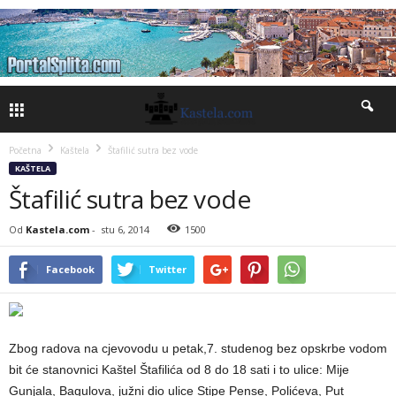
Početna
Kaštela
Štafilić sutra bez vode
KAŠTELA
Štafilić sutra bez vode
Od
Kastela.com
-
stu 6, 2014
1500
Facebook
Twitter
Zbog radova na cjevovodu u petak,7. studenog bez opskrbe vodom
bit će stanovnici Kaštel Štafilića od 8 do 18 sati i to ulice: Mije
Gunjala, Bagulova, južni dio ulice Stipe Pense, Polićeva, Put