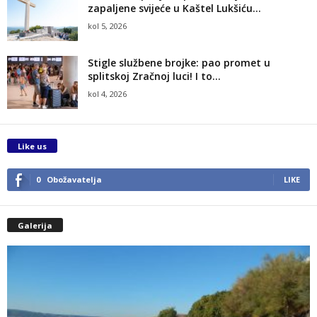
zapaljene svijeće u Kaštel Lukšiću...
kol 5, 2026
Stigle službene brojke: pao promet u
splitskoj Zračnoj luci! I to...
kol 4, 2026
Like us
0
Obožavatelja
LIKE
Galerija