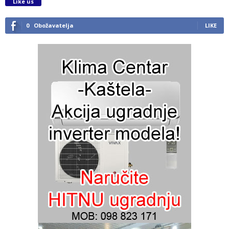
Like us
0
Obožavatelja
LIKE