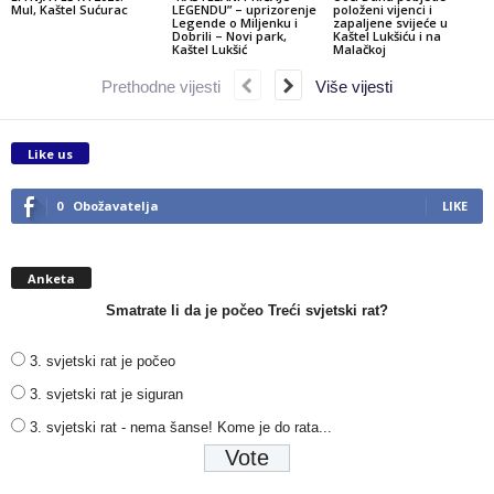
Mul, Kaštel Sućurac
LEGENDU” – uprizorenje
položeni vijenci i
Legende o Miljenku i
zapaljene svijeće u
Dobrili – Novi park,
Kaštel Lukšiću i na
Kaštel Lukšić
Malačkoj
Prethodne vijesti
Više vijesti
Like us
0
Obožavatelja
LIKE
Anketa
Smatrate li da je počeo Treći svjetski rat?
3. svjetski rat je počeo
3. svjetski rat je siguran
3. svjetski rat - nema šanse! Kome je do rata...