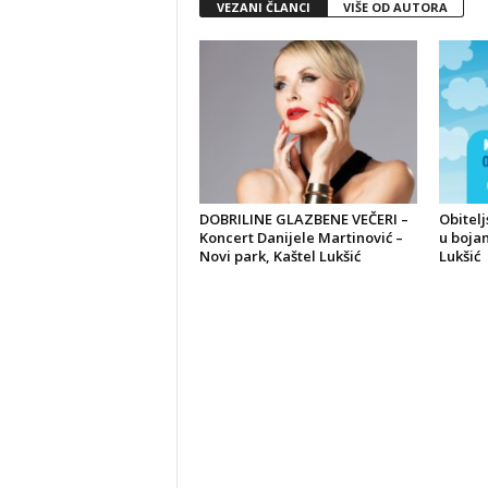
VEZANI ČLANCI
VIŠE OD AUTORA
DOBRILINE GLAZBENE VEČERI –
Obitelj
Koncert Danijele Martinović –
u bojam
Novi park, Kaštel Lukšić
Lukšić