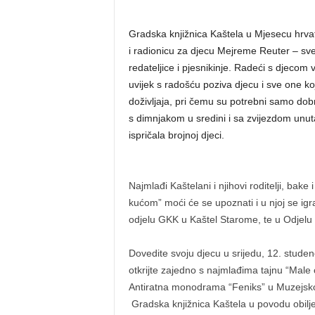
Gradska knjižnica Kaštela u Mjesecu hrvats
i radionicu za djecu Mejreme Reuter – sve
redateljice i pjesnikinje. Radeći s djecom
uvijek s radošću poziva djecu i sve one ko
doživljaja, pri čemu su potrebni samo dob
s dimnjakom u sredini i sa zvijezdom unut
ispričala brojnoj djeci.
Najmlađi Kaštelani i njihovi roditelji, bake 
kućom” moći će se upoznati i u njoj se igr
odjelu GKK u Kaštel Starome, te u Odjelu 
Dovedite svoju djecu u srijedu, 12. studen
otkrijte zajedno s najmlađima tajnu “Male
Antiratna monodrama “Feniks” u Muzejsko
Gradska knjižnica Kaštela u povodu obil