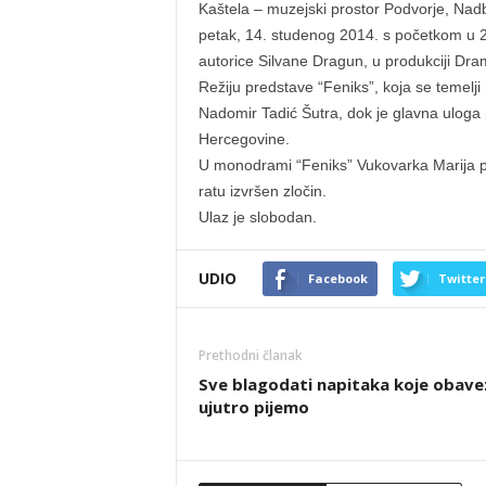
Kaštela – muzejski prostor Podvorje, Nad
petak, 14. studenog 2014. s početkom u 2
autorice Silvane Dragun, u produkciji Drams
Režiju predstave “Feniks”, koja se temelji
Nadomir Tadić Šutra, dok je glavna uloga 
Hercegovine.
U monodrami “Feniks” Vukovarka Marija 
ratu izvršen zločin.
Ulaz je slobodan.
UDIO
Facebook
Twitter
Prethodni članak
Sve blagodati napitaka koje obav
ujutro pijemo