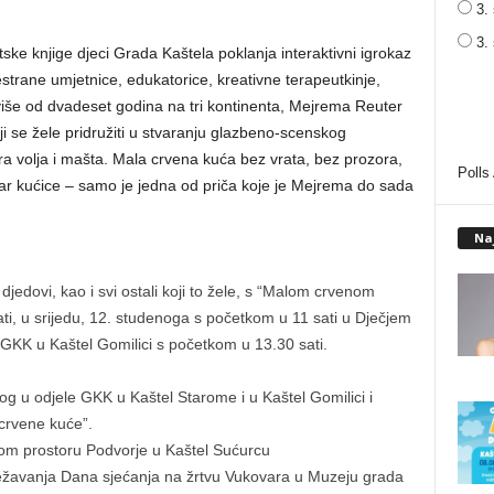
3. 
3.
ke knjige djeci Grada Kaštela poklanja interaktivni igrokaz
strane umjetnice, edukatorice, kreativne terapeutkinje,
 više od dvadeset godina na tri kontinenta, Mejrema Reuter
ji se žele pridružiti u stvaranju glazbeno-scenskog
ra volja i mašta. Mala crvena kuća bez vrata, bez prozora,
Polls
ar kućice – samo je jedna od priča koje je Mejrema do sada
Na
i djedovi, kao i svi ostali koji to žele, s “Malom crvenom
ati, u srijedu, 12. studenoga s početkom u 11 sati u Dječjem
GKK u Kaštel Gomilici s početkom u 13.30 sati.
og u odjele GKK u Kaštel Starome i u Kaštel Gomilici i
 crvene kuće”.
m prostoru Podvorje u Kaštel Sućurcu
ježavanja Dana sjećanja na žrtvu Vukovara u Muzeju grada