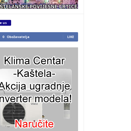
e us
0
Obožavatelja
LIKE