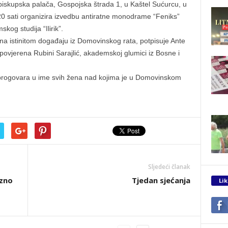
biskupska palača, Gospojska štrada 1, u Kaštel Sućurcu, u
0 sati organizira izvedbu antiratne monodrame “Feniks”
kog studija “Ilirik”.
 na istinitom događaju iz Domovinskog rata, potpisuje Ante
povjerena Rubini Sarajlić, akademskoj glumici iz Bosne i
progovara u ime svih žena nad kojima je u Domovinskom
Sljedeći članak
ezno
Tjedan sjećanja
Lik