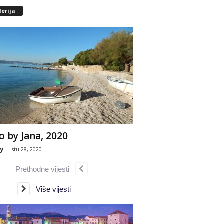
erija
o by Jana, 2020
y
-
stu 28, 2020
Prethodne vijesti
Više vijesti