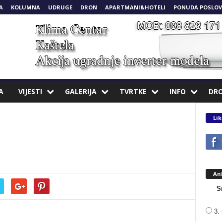
A
KOLUMNA
UDRUGE
DRON
APARTMANI&HOTELI
PONUDA POSLOV
A
VIJESTI
GALERIJA
TVRTKE
INFO
DR
Lik
An
S
3. 