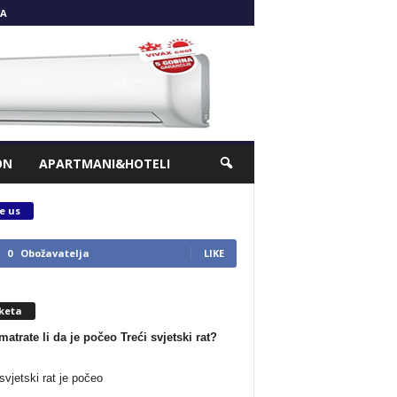
A
ON
APARTMANI&HOTELI
e us
0
Obožavatelja
LIKE
keta
matrate li da je počeo Treći svjetski rat?
svjetski rat je počeo