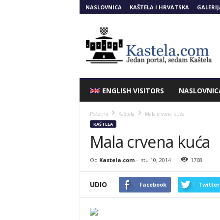
NASLOVNICA
KAŠTELA I HRVATSKA
GALERIJ
Kastela.COM
ENGLISH VISITORS
NASLOVNIC
Početna
Kaštela
Mala crvena kuća
KAŠTELA
Mala crvena kuća
Od
Kastela.com
-
stu 10, 2014
1768
UDIO
Facebook
Twitter