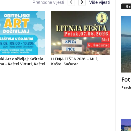
Prethodne vijesti
Više vijesti
Gal
ski Art doživljaj: Kaštela
LITNJA FEŠTA 2026. – Mul,
a – Kaštel Vitturi, Kaštel
Kaštel Sućurac
Fot
Parch