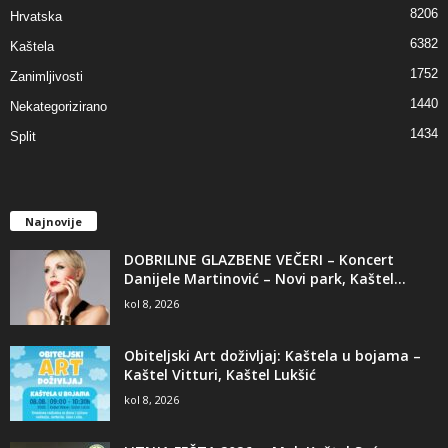
8206
Hrvatska
6382
Kaštela
1752
Zanimljivosti
1440
Nekategorizirano
1434
Split
Najnovije
DOBRILINE GLAZBENE VEČERI – Koncert
Danijele Martinović – Novi park, Kaštel...
kol 8, 2026
Obiteljski Art doživljaj: Kaštela u bojama –
Kaštel Vitturi, Kaštel Lukšić
kol 8, 2026