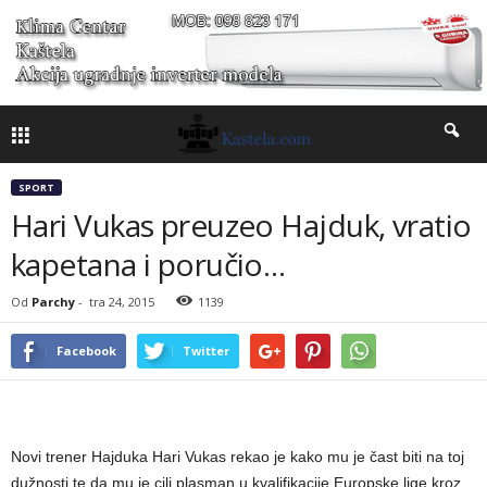
SPORT
Hari Vukas preuzeo Hajduk, vratio
kapetana i poručio…
Od
Parchy
-
tra 24, 2015
1139
Facebook
Twitter
Novi trener Hajduka Hari Vukas rekao je kako mu je čast biti na toj
dužnosti te da mu je cilj plasman u kvalifikacije Europske lige kroz