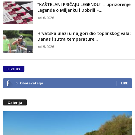
“KAŠTELANI PRIČAJU LEGENDU” – uprizorenje
Legende o Miljenku i Dobrili –...
kol 6, 2026
Hrvatska ulazi u najgori dio toplinskog vala:
Danas i sutra temperature...
kol 5, 2026
Like us
0
Obožavatelja
LIKE
Galerija