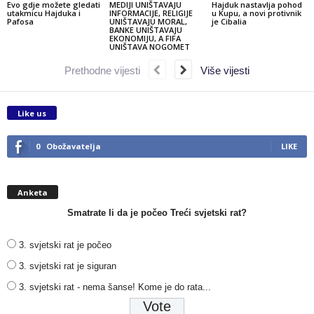
Evo gdje možete gledati
MEDIJI UNIŠTAVAJU
Hajduk nastavlja pohod
utakmicu Hajduka i
INFORMACIJE, RELIGIJE
u Kupu, a novi protivnik
Pafosa
UNIŠTAVAJU MORAL,
je Cibalia
BANKE UNIŠTAVAJU
EKONOMIJU, A FIFA
UNIŠTAVA NOGOMET
Prethodne vijesti
Više vijesti
Like us
0
Obožavatelja
LIKE
Anketa
Smatrate li da je počeo Treći svjetski rat?
3. svjetski rat je počeo
3. svjetski rat je siguran
3. svjetski rat - nema šanse! Kome je do rata...