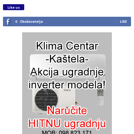
Like us
0
Obožavatelja
LIKE