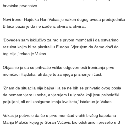
hrvatsko prvenstvo.
Novi trener Hajduka Hari Vukas je nakon dugog uvoda predsjednika
Brbića pazio je da ne izađe iz okvira iz okvira..
‘Doveden sam isključivo za rad s prvom momčadi i da ostvarimo
rezultat kojim bi se plasirali u Europu. Vjerujem da ćemo doći do
tog cilja,’ rekao je Vukas.
Objasnio je da se prihvatio velike odgovornosti treniranja prve
momčadi Hajduka, ali da je to za njega priznanje i čast.
‘Znam da situacija nije bajna i ja se ne bih se prihvatio ovog posla
da nemam vjere u sebe, a vjerujem i u igrače koji jesu psihološki
poljuljani, ali oni zasigurno imaju kvalitetu,’ istaknuo je Vukas.
Vukas je potvrdio da će u prvu momčad vratiti bivšeg kapetana
Marija Maloču kojeg je Goran Vučević bio odstranio i preselio u B