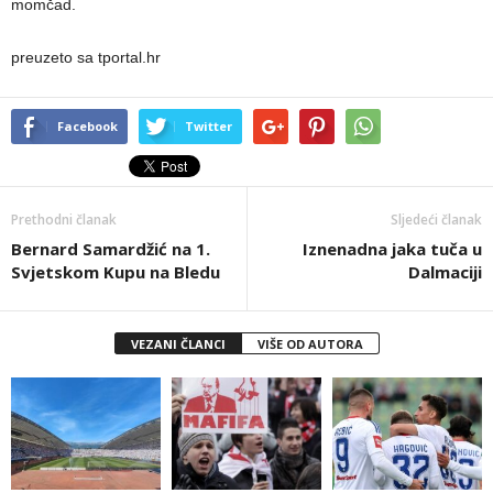
momčad.
preuzeto sa tportal.hr
Facebook
Twitter
Prethodni članak
Sljedeći članak
Bernard Samardžić na 1.
Iznenadna jaka tuča u
Svjetskom Kupu na Bledu
Dalmaciji
VEZANI ČLANCI
VIŠE OD AUTORA