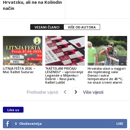
Hrvatsku, ali ne na Kolindin
način
VEZANI ČLANCI
VIŠE OD AUTORA
LITNJA FEŠTA 2026. –
“KAŠTELANI PRIČAJU
Hrvatska ulazi u najgori
Mul, Kaštel Sućurac
LEGENDU” – uprizorenje
dio toplinskog vala:
Legende o Miljenku i
Danas i sutra
Dobrili – Novi park,
temperature do 40 °C,
Kaštel Lukšić
na snazi crveni alarm
Prethodne vijesti
Više vijesti
Like us
0
Obožavatelja
LIKE