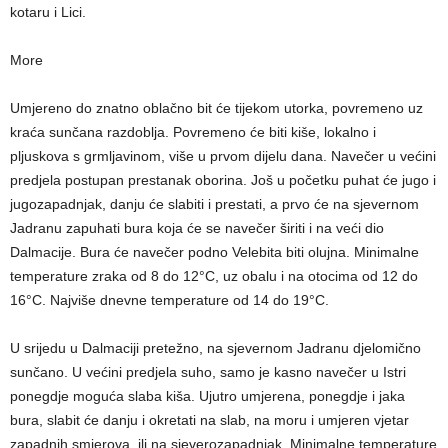
kotaru i Lici.
More
Umjereno do znatno oblačno bit će tijekom utorka, povremeno uz
kraća sunčana razdoblja. Povremeno će biti kiše, lokalno i
pljuskova s grmljavinom, više u prvom dijelu dana. Navečer u većini
predjela postupan prestanak oborina. Još u početku puhat će jugo i
jugozapadnjak, danju će slabiti i prestati, a prvo će na sjevernom
Jadranu zapuhati bura koja će se navečer širiti i na veći dio
Dalmacije. Bura će navečer podno Velebita biti olujna. Minimalne
temperature zraka od 8 do 12°C, uz obalu i na otocima od 12 do
16°C. Najviše dnevne temperature od 14 do 19°C.
U srijedu u Dalmaciji pretežno, na sjevernom Jadranu djelomično
sunčano. U većini predjela suho, samo je kasno navečer u Istri
ponegdje moguća slaba kiša. Ujutro umjerena, ponegdje i jaka
bura, slabit će danju i okretati na slab, na moru i umjeren vjetar
zapadnih smjerova, ili na sjeverozapadnjak. Minimalne temperature