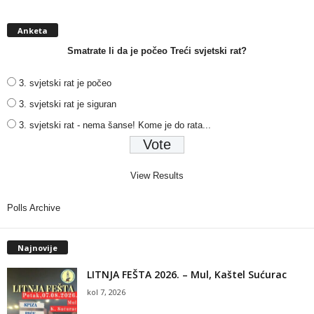
Anketa
Smatrate li da je počeo Treći svjetski rat?
3. svjetski rat je počeo
3. svjetski rat je siguran
3. svjetski rat - nema šanse! Kome je do rata...
View Results
Polls Archive
Najnovije
LITNJA FEŠTA 2026. – Mul, Kaštel Sućurac
kol 7, 2026