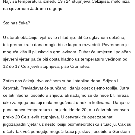
Najviša temperatura između 19 i 24 stupnjeva Celzijusa, malo niža
na sjevernom Jadranu i u gorju.
Što nas čeka?
U utorak oblačnije, vjetrovito i hladnije. Bit će uglavnom oblačno,
tek prema kraju dana moglo bi se lagano razvedriti. Povremeno je
moguća kiša ili pljuskovi s grmljavinom. Puhat će umjeren i pojačan
sjeverni vjetar pa će biti dosta hladno uz temperaturu većinom od
12 do 17 Celzijevih stupnjeva, piše Crometeo.
Zatim nas čekaju dva većinom suha i stabilna dana. Srijeda i
četvrtak. Prevladavat će sunčano i danju opet osjetno toplije. Jutra
će biti hladna, osobito u srijedu, ali nadajmo se da neće biti mraza
iako za njega postoji mala mogućnost u nekim kotlinama. Danju uz
puno sunca temperatura u srijedu ide do 20, a u četvrtak ponovno
preko 20 Celzijevih stupnjeva. U četvrtak će opet zapuhati
jugozapadni vjetar uz nešto lošiju biometeorološku situaciju. Čak su
u četvrtak već ponegdje mogući kraći pljuskovi, osobito u Gorskom