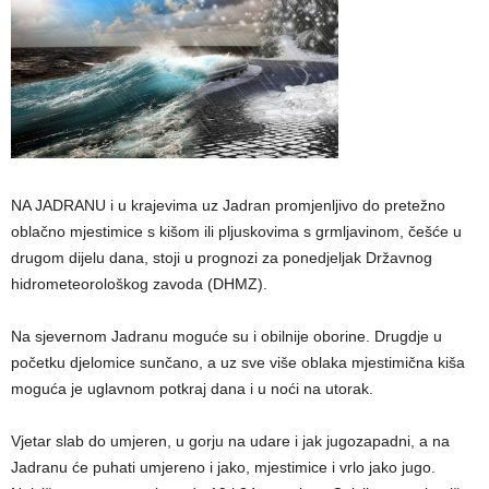
NA JADRANU i u krajevima uz Jadran promjenljivo do pretežno
oblačno mjestimice s kišom ili pljuskovima s grmljavinom, češće u
drugom dijelu dana, stoji u prognozi za ponedjeljak Državnog
hidrometeorološkog zavoda (DHMZ).
Na sjevernom Jadranu moguće su i obilnije oborine. Drugdje u
početku djelomice sunčano, a uz sve više oblaka mjestimična kiša
moguća je uglavnom potkraj dana i u noći na utorak.
Vjetar slab do umjeren, u gorju na udare i jak jugozapadni, a na
Jadranu će puhati umjereno i jako, mjestimice i vrlo jako jugo.