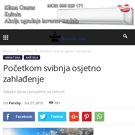
Početna
Hrvatska
Početkom svibnja osjetno zahlađenje
HRVATSKA
KAŠTELA
Početkom svibnja osjetno
zahlađenje
Nikako da se oprostimo sa zimom.
Od
Parchy
-
tra 27, 2015
991
Facebook
Twitter