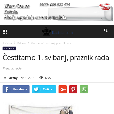
Početna
Kaštela
Čestitamo 1. svibanj, praznik rada
KAŠTELA
Čestitamo 1. svibanj, praznik rada
Praznik rada.
Od
Parchy
-
svi 1, 2015
1295
Facebook
Twitter