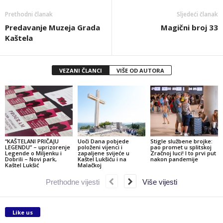
Prethodni članak
Sljedeći članak
Predavanje Muzeja Grada
Magični broj 33
Kaštela
VEZANI ČLANCI
VIŠE OD AUTORA
“KAŠTELANI PRIČAJU
Uoči Dana pobjede
Stigle službene brojke:
LEGENDU” – uprizorenje
položeni vijenci i
pao promet u splitskoj
Legende o Miljenku i
zapaljene svijeće u
Zračnoj luci! I to prvi put
Dobrili – Novi park,
Kaštel Lukšiću i na
nakon pandemije
Kaštel Lukšić
Malačkoj
Prethodne vijesti
Više vijesti
Like us