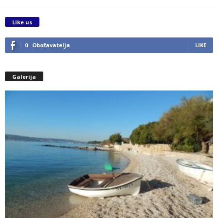
Like us
0
Obožavatelja
LIKE
Galerija