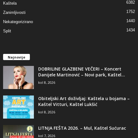
6382
Kaštela
1752
Zanimljivosti
1440
Nekategorizirano
1434
Split
Najnovije
DOBRILINE GLAZBENE VEČERI – Koncert
Danijele Martinović – Novi park, Kaštel...
kol 8, 2026
Obiteljski Art doživljaj: Kaštela u bojama –
Kaštel Vitturi, Kaštel Lukšić
kol 8, 2026
LITNJA FEŠTA 2026. – Mul, Kaštel Sućurac
kol 7, 2026