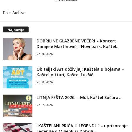
Polls Archive
Najnovije
DOBRILINE GLAZBENE VEČERI – Koncert
Danijele Martinović – Novi park, Kaštel...
kol 8, 2026
Obiteljski Art doživljaj: Kaštela u bojama –
Kaštel Vitturi, Kaštel Lukšić
kol 8, 2026
LITNJA FEŠTA 2026. – Mul, Kaštel Sućurac
kol 7, 2026
“KAŠTELANI PRIČAJU LEGENDU” – uprizorenje
Legende o Miljenku i Dobrili –...