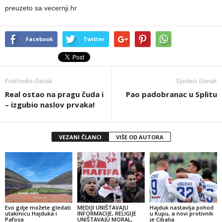
preuzeto sa vecernji.hr
Facebook
Twitter
Prethodni članak
Sljedeći članak
Real ostao na pragu čuda i
Pao padobranac u Splitu
– izgubio naslov prvaka!
VEZANI ČLANCI
VIŠE OD AUTORA
Evo gdje možete gledati
MEDIJI UNIŠTAVAJU
Hajduk nastavlja pohod
utakmicu Hajduka i
INFORMACIJE, RELIGIJE
u Kupu, a novi protivnik
Pafosa
UNIŠTAVAJU MORAL,
je Cibalia