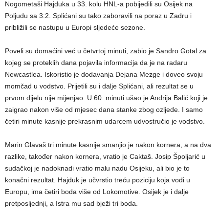
Nogometaši Hajduka u 33. kolu HNL-a pobijedili su Osijek na
Poljudu sa 3:2. Splićani su tako zaboravili na poraz u Zadru i
približili se nastupu u Europi sljedeće sezone.
Poveli su domaćini već u četvrtoj minuti, zabio je Sandro Gotal za
kojeg se proteklih dana pojavila informacija da je na radaru
Newcastlea. Iskoristio je dodavanja Dejana Mezge i doveo svoju
momčad u vodstvo. Prijetili su i dalje Splićani, ali rezultat se u
prvom dijelu nije mijenjao. U 60. minuti ušao je Andrija Balić koji je
zaigrao nakon više od mjesec dana stanke zbog ozljede. I samo
četiri minute kasnije prekrasnim udarcem udvostručio je vodstvo.
Marin Glavaš tri minute kasnije smanjio je nakon kornera, a na dva
razlike, također nakon kornera, vratio je Caktaš. Josip Špoljarić u
sudačkoj je nadoknadi vratio malu nadu Osijeku, ali bio je to
konačni rezultat. Hajduk je učvrstio treću poziciju koja vodi u
Europu, ima četiri boda više od Lokomotive. Osijek je i dalje
pretposljednji, a Istra mu sad bježi tri boda.