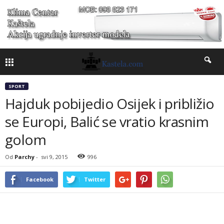
SPORT
Hajduk pobijedio Osijek i približio
se Europi, Balić se vratio krasnim
golom
Od
Parchy
-
svi 9, 2015
996
Facebook
Twitter