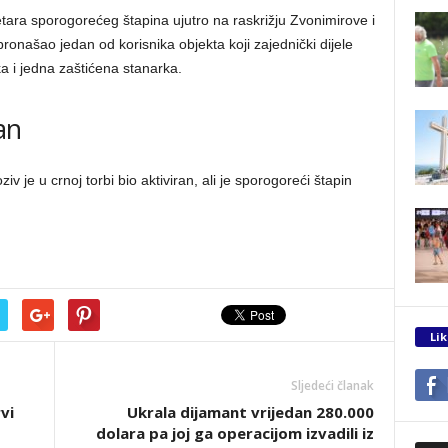
tara sporogorećeg štapina ujutro na raskrižju Zvonimirove i
pronašao jedan od korisnika objekta koji zajednički dijele
ka i jedna zaštićena stanarka.
an
je u crnoj torbi bio aktiviran, ali je sporogoreći štapin
Lik
Sljedeći članak
vi
Ukrala dijamant vrijedan 280.000
dolara pa joj ga operacijom izvadili iz