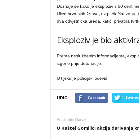
Doznaje se kako je eksploziv s 50 centime
Ulice hrvatskih žrtava, uz pješačku zonu, 
dva odvjetnička ureda, kafić, privatna tvrt
Eksploziv je bio aktivir
Prema neslužbenim informacijama, eksploziv 
izgorio prije detonacije.
U tijeku je policijski očevid.
UDIO
Facebook
Twitter
Prethodni članak
U Kaštel Gomilici akcija darivanja kr