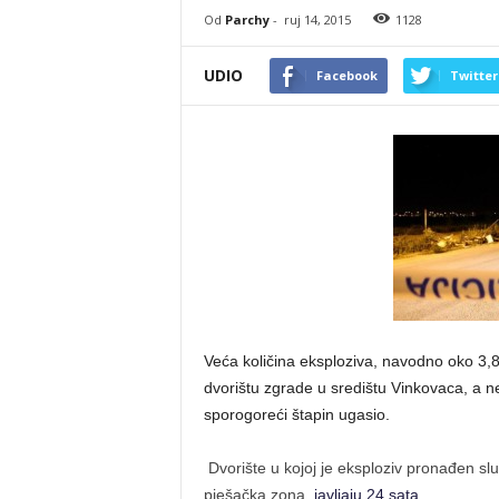
Od
Parchy
-
ruj 14, 2015
1128
UDIO
Facebook
Twitter
Veća količina eksploziva, navodno oko 3,8
dvorištu zgrade u središtu Vinkovaca, a ne
sporogoreći štapin ugasio.
Dvorište u kojoj je eksploziv pronađen služ
pješačka zona,
javljaju 24 sata
.