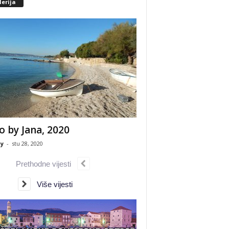
erija
o by Jana, 2020
y
-
stu 28, 2020
Prethodne vijesti
Više vijesti