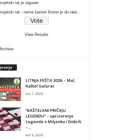
svjetski rat je siguran
 svjetski rat - nema šanse! Kome je do rata...
View Results
 Archive
jnovije
LITNJA FEŠTA 2026. – Mul,
Kaštel Sućurac
kol 7, 2026
“KAŠTELANI PRIČAJU
LEGENDU” – uprizorenje
Legende o Miljenku i Dobrili
–...
kol 6, 2026