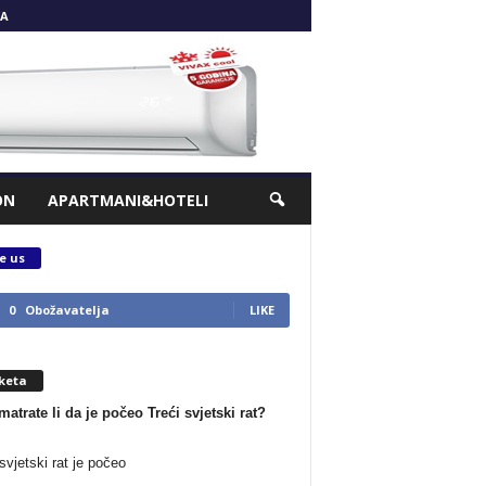
A
ON
APARTMANI&HOTELI
e us
0
Obožavatelja
LIKE
keta
matrate li da je počeo Treći svjetski rat?
svjetski rat je počeo