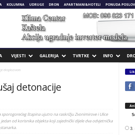
A
KOLUMNA
UDRUGE
DRON
APARTMANI&HOTELI
PONUDA POSLOV
A
VIJESTI
GALERIJA
TVRTKE
INFO
DR
je eksplozivom
Lik
šaj detonacije
An
 sporogorećeg štapina ujutro na raskrižju Zvonimirove i Ulice
S
jedan od korisnika objekta koji zajednički dijele dva odvjetnička
 stanarka.
3. 