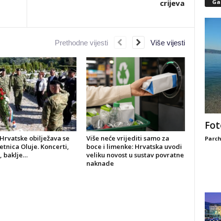
crijeva
Gal
Prethodne vijesti
Više vijesti
Fot
Hrvatske obilježava se
Više neće vrijediti samo za
Parch
jetnica Oluje. Koncerti,
boce i limenke: Hrvatska uvodi
, baklje…
veliku novost u sustav povratne
naknade