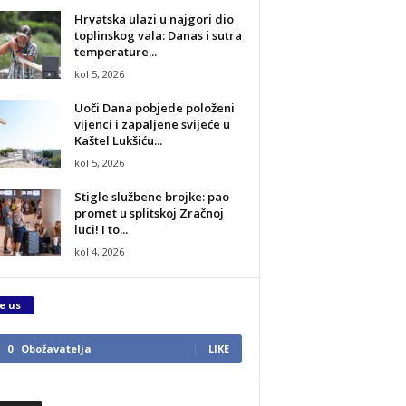
Hrvatska ulazi u najgori dio
toplinskog vala: Danas i sutra
temperature...
kol 5, 2026
Uoči Dana pobjede položeni
vijenci i zapaljene svijeće u
Kaštel Lukšiću...
kol 5, 2026
Stigle službene brojke: pao
promet u splitskoj Zračnoj
luci! I to...
kol 4, 2026
e us
0
Obožavatelja
LIKE