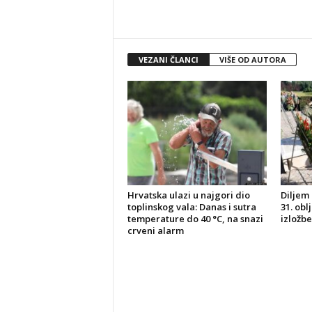
VEZANI ČLANCI
VIŠE OD AUTORA
Hrvatska ulazi u najgori dio
Diljem 
toplinskog vala: Danas i sutra
31. obl
temperature do 40 °C, na snazi
izložbe
crveni alarm