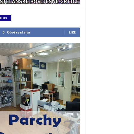
e us
0
Obožavatelja
LIKE