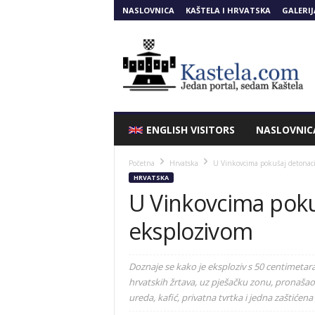
NASLOVNICA
KAŠTELA I HRVATSKA
GALERIJ
Kastela.COM
ENGLISH VISITORS
NASLOVNIC
Početna
Hrvatska
U Vinkovcima pokušaj detonaci
HRVATSKA
U Vinkovcima poku
eksplozivom
Doznaje se kako je eksploziv s 50 centimetara
hrvatskih žrtava, uz pješačku zonu, pronašao 
ureda, kafić, privatna tvrtka i jedna zaštićena