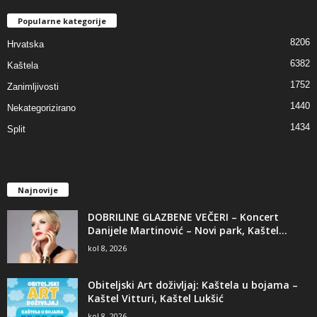
Popularne kategorije
8206
Hrvatska
6382
Kaštela
1752
Zanimljivosti
1440
Nekategorizirano
1434
Split
Najnovije
DOBRILINE GLAZBENE VEČERI – Koncert
Danijele Martinović – Novi park, Kaštel...
kol 8, 2026
Obiteljski Art doživljaj: Kaštela u bojama –
Kaštel Vitturi, Kaštel Lukšić
kol 8, 2026