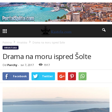
Početna
Hrvatska
Drama na moru ispred Šolte
HRVATSKA
Drama na moru ispred Šolte
Od
Parchy
-
svi 7, 2017
1917
Facebook
Twitter