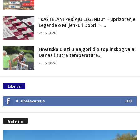
“KAŠTELANI PRIČAJU LEGENDU” – uprizorenje
Legende o Miljenku i Dobrili –...
kol 6, 2026
Hrvatska ulazi u najgori dio toplinskog vala:
Danas i sutra temperature...
kol 5, 2026
Like us
0
Obožavatelja
LIKE
Galerija