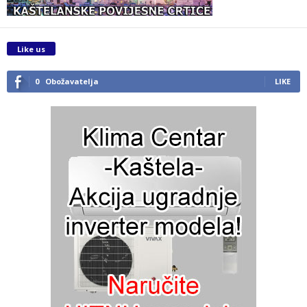
Like us
0
Obožavatelja
LIKE