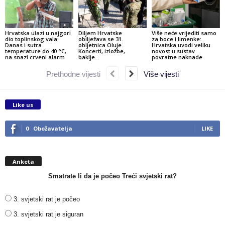
Hrvatska ulazi u najgori
Diljem Hrvatske
Više neće vrijediti samo
dio toplinskog vala:
obilježava se 31.
za boce i limenke:
Danas i sutra
obljetnica Oluje.
Hrvatska uvodi veliku
temperature do 40 °C,
Koncerti, izložbe,
novost u sustav
na snazi crveni alarm
baklje…
povratne naknade
Prethodne vijesti
Više vijesti
Like us
0
Obožavatelja
LIKE
Anketa
Smatrate li da je počeo Treći svjetski rat?
3. svjetski rat je počeo
3. svjetski rat je siguran