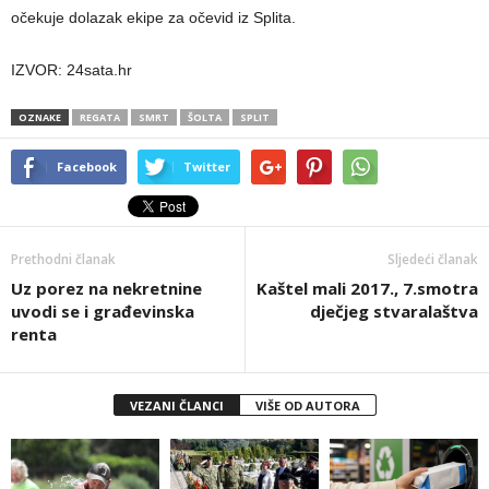
očekuje dolazak ekipe za očevid iz Splita.
IZVOR: 24sata.hr
OZNAKE
REGATA
SMRT
ŠOLTA
SPLIT
Facebook
Twitter
Prethodni članak
Sljedeći članak
Uz porez na nekretnine
Kaštel mali 2017., 7.smotra
uvodi se i građevinska
dječjeg stvaralaštva
renta
VEZANI ČLANCI
VIŠE OD AUTORA