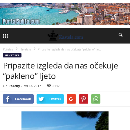
Početna
Hrvatska
Pripazite izgleda da nas očekuje “pakleno” ljeto
HRVATSKA
Pripazite izgleda da nas očekuje
“pakleno” ljeto
Od
Parchy
-
svi 13, 2017
2137
Facebook
Twitter