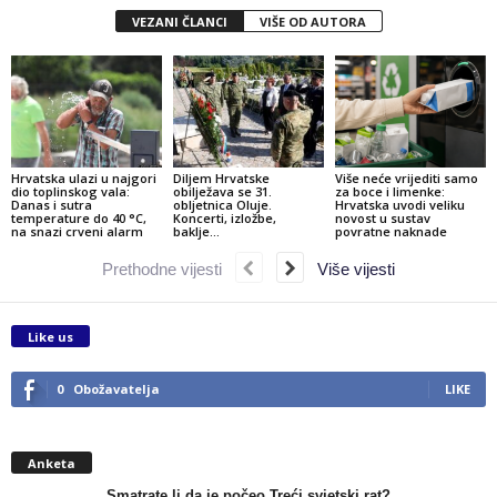
VEZANI ČLANCI
VIŠE OD AUTORA
Hrvatska ulazi u najgori
Diljem Hrvatske
Više neće vrijediti samo
dio toplinskog vala:
obilježava se 31.
za boce i limenke:
Danas i sutra
obljetnica Oluje.
Hrvatska uvodi veliku
temperature do 40 °C,
Koncerti, izložbe,
novost u sustav
na snazi crveni alarm
baklje…
povratne naknade
Prethodne vijesti
Više vijesti
Like us
0
Obožavatelja
LIKE
Anketa
Smatrate li da je počeo Treći svjetski rat?