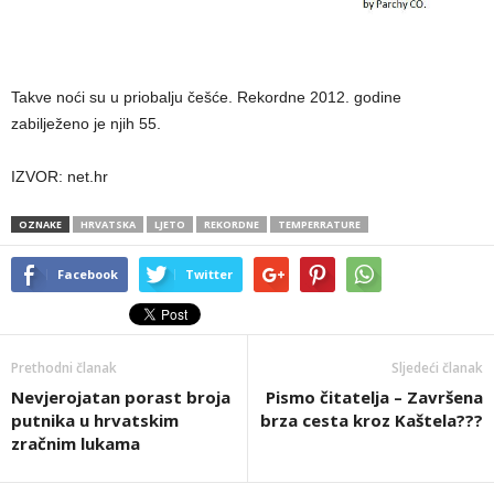
Takve noći su u priobalju češće. Rekordne 2012. godine
zabilježeno je njih 55.
IZVOR: net.hr
OZNAKE
HRVATSKA
LJETO
REKORDNE
TEMPERRATURE
Facebook
Twitter
Prethodni članak
Sljedeći članak
Nevjerojatan porast broja
Pismo čitatelja – Završena
putnika u hrvatskim
brza cesta kroz Kaštela???
zračnim lukama