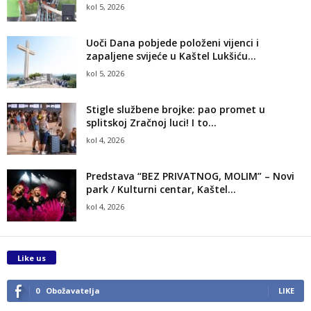
kol 5, 2026
Uoči Dana pobjede položeni vijenci i
zapaljene svijeće u Kaštel Lukšiću...
kol 5, 2026
Stigle službene brojke: pao promet u
splitskoj Zračnoj luci! I to...
kol 4, 2026
Predstava “BEZ PRIVATNOG, MOLIM” – Novi
park / Kulturni centar, Kaštel...
kol 4, 2026
Like us
0
Obožavatelja
LIKE