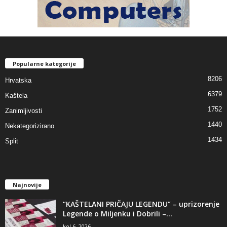
Popularne kategorije
8206
Hrvatska
6379
Kaštela
1752
Zanimljivosti
1440
Nekategorizirano
1434
Split
Najnovije
“KAŠTELANI PRIČAJU LEGENDU” – uprizorenje
Legende o Miljenku i Dobrili –...
kol 6, 2026