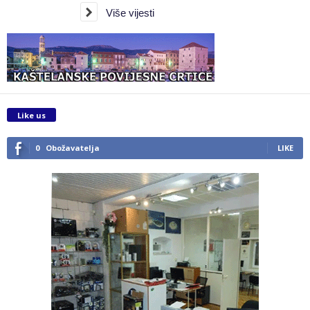
Više vijesti
Like us
0
Obožavatelja
LIKE