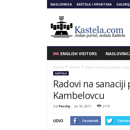
NASLOVNICA
KAŠTELA I HRVATSKA
GALERIJ
Kastela.COM
ENGLISH VISITORS
NASLOVNIC
Početna
Kaštela
Radovi na sanaciji potoka u Kaš
KAŠTELA
Radovi na sanaciji
Kambelovcu
Od
Parchy
-
svi 18, 2017
2175
UDIO
Facebook
Twitter