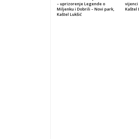
– uprizorenje Legende o
vijenci
Miljenku i Dobrili – Novi park,
Kaštel 
Kaštel Lukšić