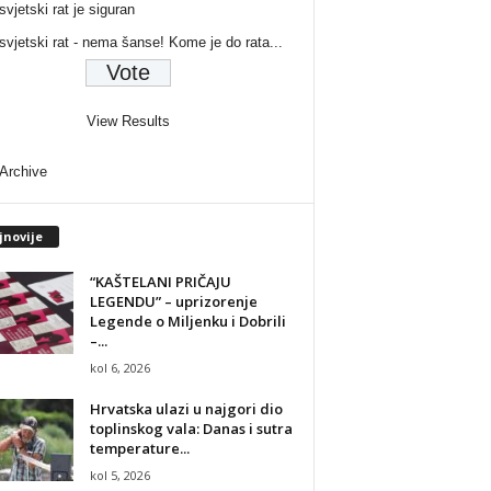
svjetski rat je siguran
 svjetski rat - nema šanse! Kome je do rata...
View Results
 Archive
jnovije
“KAŠTELANI PRIČAJU
LEGENDU” – uprizorenje
Legende o Miljenku i Dobrili
–...
kol 6, 2026
Hrvatska ulazi u najgori dio
toplinskog vala: Danas i sutra
temperature...
kol 5, 2026