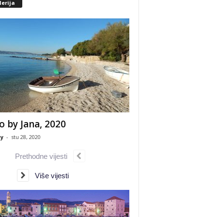
erija
o by Jana, 2020
y
-
stu 28, 2020
Prethodne vijesti
Više vijesti