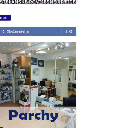
e us
0
Obožavatelja
LIKE