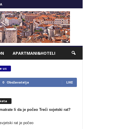
A
ON
APARTMANI&HOTELI
e us
0
Obožavatelja
LIKE
keta
matrate li da je počeo Treći svjetski rat?
svjetski rat je počeo