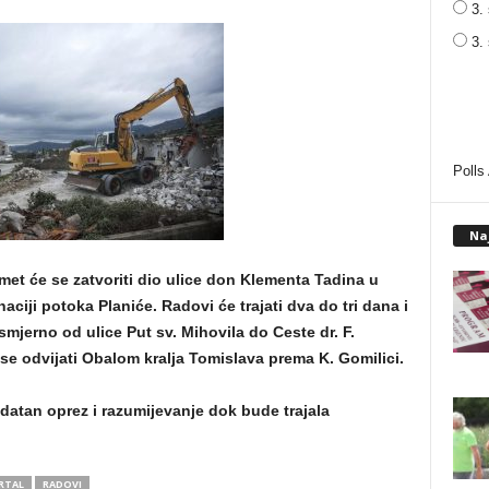
3. 
3.
Polls
Na
met će se zatvoriti dio ulice don Klementa Tadina u
iji potoka Planiće. Radovi će trajati dva do tri dana i
smjerno od ulice Put sv. Mihovila do Ceste dr. F.
e odvijati Obalom kralja Tomislava prema K. Gomilici.
atan oprez i razumijevanje dok bude trajala
RTAL
RADOVI