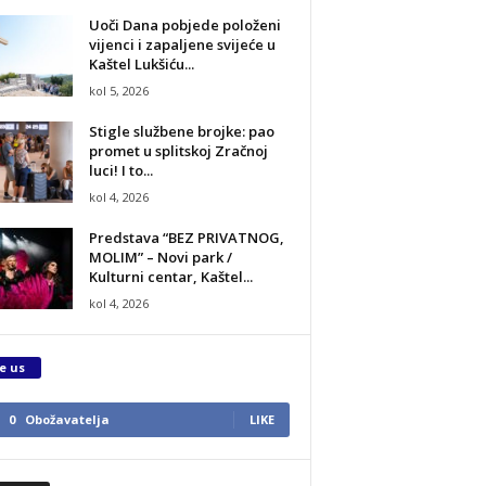
Uoči Dana pobjede položeni
vijenci i zapaljene svijeće u
Kaštel Lukšiću...
kol 5, 2026
Stigle službene brojke: pao
promet u splitskoj Zračnoj
luci! I to...
kol 4, 2026
Predstava “BEZ PRIVATNOG,
MOLIM” – Novi park /
Kulturni centar, Kaštel...
kol 4, 2026
e us
0
Obožavatelja
LIKE