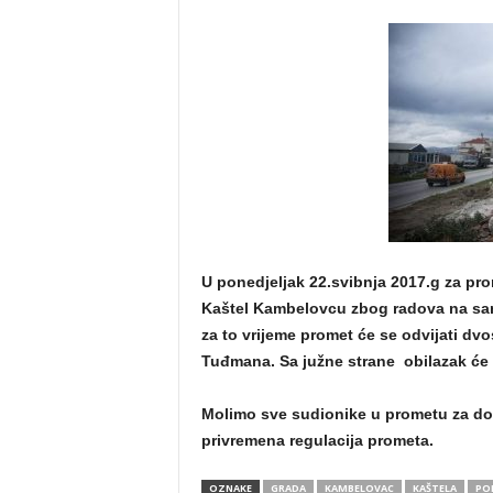
U ponedjeljak 22.svibnja 2017.g za pro
Kaštel Kambelovcu zbog radova na sanac
za to vrijeme promet će se odvijati dvo
Tuđmana. Sa južne strane obilazak će s
Molimo sve sudionike u prometu za dod
privremena regulacija prometa.
OZNAKE
GRADA
KAMBELOVAC
KAŠTELA
PO