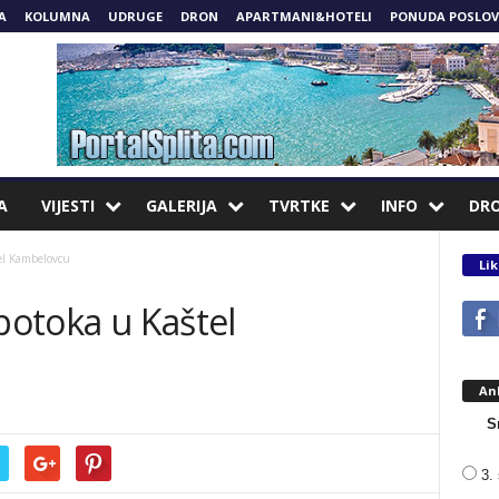
A
KOLUMNA
UDRUGE
DRON
APARTMANI&HOTELI
PONUDA POSLOV
A
VIJESTI
GALERIJA
TVRTKE
INFO
DR
tel Kambelovcu
Lik
 potoka u Kaštel
An
S
3. 