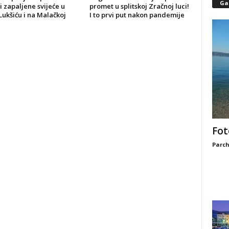
Gal
 i zapaljene svijeće u
promet u splitskoj Zračnoj luci!
Lukšiću i na Malačkoj
I to prvi put nakon pandemije
Fot
Parch