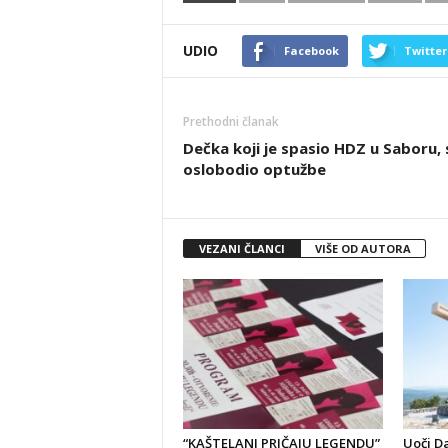
UDIO
Facebook
Twitter
Prethodni članak
Dečka koji je spasio HDZ u Saboru,
oslobodio optužbe
VEZANI ČLANCI
VIŠE OD AUTORA
“KAŠTELANI PRIČAJU LEGENDU”
Uoči D