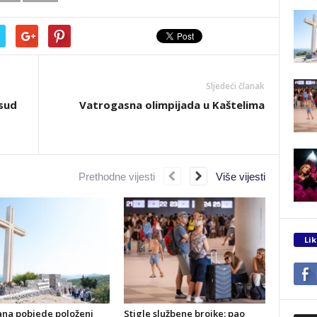
Sljedeći članak
 sud
Vatrogasna olimpijada u Kaštelima
Prethodne vijesti
Više vijesti
Lik
ana pobjede položeni
Stigle službene brojke: pao