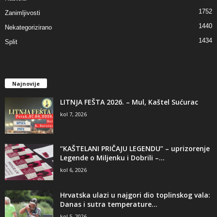
1752
Zanimljivosti
1440
Nekategorizirano
1434
Split
Najnovije
LITNJA FEŠTA 2026. – Mul, Kaštel Sućurac
kol 7, 2026
“KAŠTELANI PRIČAJU LEGENDU” – uprizorenje
Legende o Miljenku i Dobrili –...
kol 6, 2026
Hrvatska ulazi u najgori dio toplinskog vala:
Danas i sutra temperature...
kol 5, 2026