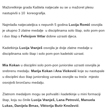
Mažoretkinje grada Kaštela natjecale su se u mažoret plesu
nastupivši s 10 koreografija.
Najmlađa natjecateljica s nepunih 5 godina
Lucija Romić
osvojila
je ukupno 3 zlatne medalje u disciplinama solo štap, solo pom-pon
i duo štap s
Felicijom Vrtlar
dobne uzrasti djeca.
Kadetkinja
Lucija Vranješ
osvojila je dvije zlatne medalje u
disciplinama solo štap i solo pom-pon kadetski uzrast.
Mia Kokan
u disciplini solo pom-pon juniorske uzrasti osvojila je
srebrenu medalju.
Marija Kokan i Ana Vicković
koje su nastupale
u disciplini duo štap juniorskog uzrasta osvojile su treće mjesto
osvojivši brončanu medalju.
Zlatnom medaljom mogu se pohvaliti i kadetkinje u mini formaciji
štap, koju su činile
Lucija Vranješ, Lana Petrović, Manuela
Lukas, Danijela Brnas, Viktorija Butir Knežević
.