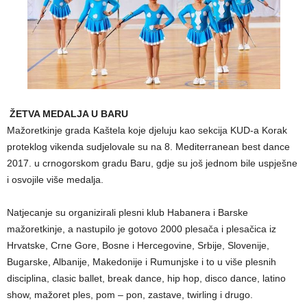
ŽETVA MEDALJA U BARU
Mažoretkinje grada Kaštela koje djeluju kao sekcija KUD-a Korak
proteklog vikenda sudjelovale su na 8. Mediterranean best dance
2017. u crnogorskom gradu Baru, gdje su još jednom bile uspješne
i osvojile više medalja.
Natjecanje su organizirali plesni klub Habanera i Barske
mažoretkinje, a nastupilo je gotovo 2000 plesača i plesačica iz
Hrvatske, Crne Gore, Bosne i Hercegovine, Srbije, Slovenije,
Bugarske, Albanije, Makedonije i Rumunjske i to u više plesnih
disciplina, clasic ballet, break dance, hip hop, disco dance, latino
show, mažoret ples, pom – pon, zastave, twirling i drugo.