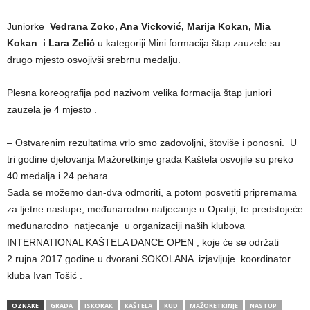
Juniorke
Vedrana Zoko, Ana Vicković, Marija Kokan, Mia
Kokan i Lara Zelić
u kategoriji Mini formacija štap zauzele su
drugo mjesto osvojivši srebrnu medalju.
Plesna koreografija pod nazivom velika formacija štap juniori
zauzela je 4 mjesto .
– Ostvarenim rezultatima vrlo smo zadovoljni, štoviše i ponosni. U
tri godine djelovanja Mažoretkinje grada Kaštela osvojile su preko
40 medalja i 24 pehara.
Sada se možemo dan-dva odmoriti, a potom posvetiti pripremama
za ljetne nastupe, međunarodno natjecanje u Opatiji, te predstojeće
međunarodno natjecanje u organizaciji naših klubova
INTERNATIONAL KAŠTELA DANCE OPEN , koje će se održati
2.rujna 2017.godine u dvorani SOKOLANA izjavljuje koordinator
kluba Ivan Tošić .
OZNAKE
GRADA
ISKORAK
KAŠTELA
KUD
MAŽORETKINJE
NASTUP