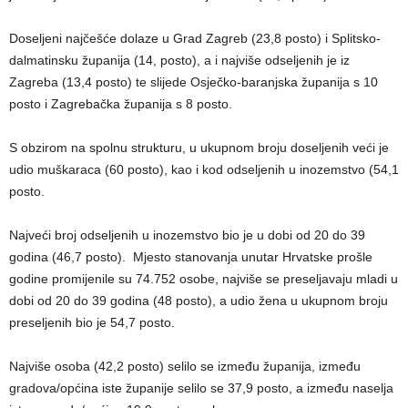
Doseljeni najčešće dolaze u Grad Zagreb (23,8 posto) i Splitsko-
dalmatinsku županija (14, posto), a i najviše odseljenih je iz
Zagreba (13,4 posto) te slijede Osječko-baranjska županija s 10
posto i Zagrebačka županija s 8 posto.
S obzirom na spolnu strukturu, u ukupnom broju doseljenih veći je
udio muškaraca (60 posto), kao i kod odseljenih u inozemstvo (54,1
posto.
Najveći broj odseljenih u inozemstvo bio je u dobi od 20 do 39
godina (46,7 posto). Mjesto stanovanja unutar Hrvatske prošle
godine promijenile su 74.752 osobe, najviše se preseljavaju mladi u
dobi od 20 do 39 godina (48 posto), a udio žena u ukupnom broju
preseljenih bio je 54,7 posto.
Najviše osoba (42,2 posto) selilo se između županija, između
gradova/općina iste županije selilo se 37,9 posto, a između naselja