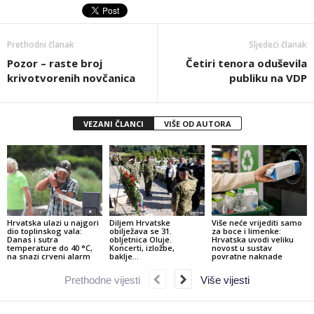
Prethodni članak
Sljedeći članak
Pozor – raste broj
Četiri tenora oduševila
krivotvorenih novčanica
publiku na VDP
VEZANI ČLANCI
VIŠE OD AUTORA
Hrvatska ulazi u najgori
Diljem Hrvatske
Više neće vrijediti samo
dio toplinskog vala:
obilježava se 31.
za boce i limenke:
Danas i sutra
obljetnica Oluje.
Hrvatska uvodi veliku
temperature do 40 °C,
Koncerti, izložbe,
novost u sustav
na snazi crveni alarm
baklje…
povratne naknade
Prethodne vijesti
Više vijesti