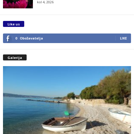
kol 4, 2026
Like us
0
Obožavatelja
LIKE
Galerija