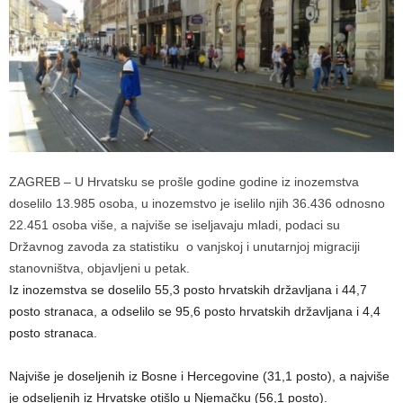
ZAGREB – U Hrvatsku se prošle godine godine iz inozemstva
doselilo 13.985 osoba, u inozemstvo je iselilo njih 36.436 odnosno
22.451 osoba više, a najviše se iseljavaju mladi, podaci su
Državnog zavoda za statistiku o vanjskoj i unutarnjoj migraciji
stanovništva, objavljeni u petak.
Iz inozemstva se doselilo 55,3 posto hrvatskih državljana i 44,7
posto stranaca, a odselilo se 95,6 posto hrvatskih državljana i 4,4
posto stranaca.
Najviše je doseljenih iz Bosne i Hercegovine (31,1 posto), a najviše
je odseljenih iz Hrvatske otišlo u Njemačku (56,1 posto).