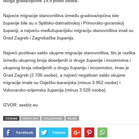
istoga grada/općine 19,9 posto osoba.
Najveće migracije stanovništva između gradova/općina iste
županije bile su u Splitsko-dalmatinskoj i Primorsko-goranskoj
županiji, a najveću međužupanijsku migraciju stanovništva imali su
Grad Zagreb i Zagrebačka županija.
Najveći pozitivan saldo ukupne migracije stanovništva, što je razlika
između ukupnog broja doseljenih iz druge županije i inozemstva i
ukupnog broja odseljenih u drugu županiju i inozemstvo, imao je
Grad Zagreb (2.706 osobe), a najveći negativan saldo ukupne
migracije imale su Osječko-baranjska (minus 3.952 osobe) i
Vukovarsko-srijemska županija (minus 3.526 osoba).
IZVOR: seebiz.eu
OZNAKE
HRVATSKA
ISELJAVASNJE
MLADI
Facebook
Twitter