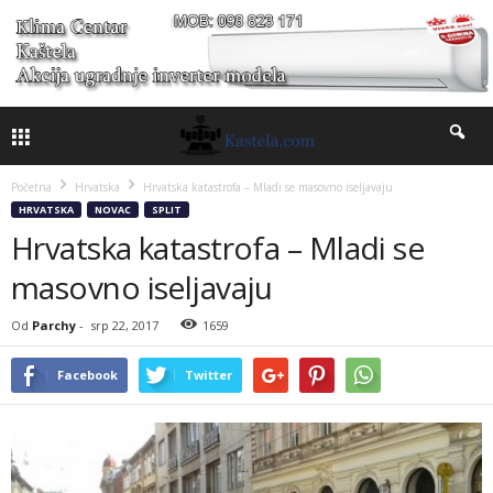
Početna
Hrvatska
Hrvatska katastrofa – Mladi se masovno iseljavaju
HRVATSKA
NOVAC
SPLIT
Hrvatska katastrofa – Mladi se
masovno iseljavaju
Od
Parchy
-
srp 22, 2017
1659
Facebook
Twitter