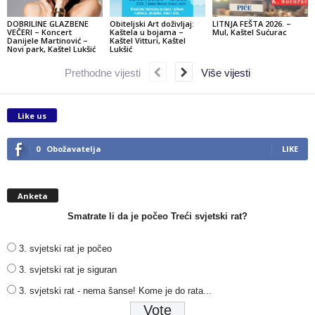
DOBRILINE GLAZBENE
Obiteljski Art doživljaj:
LITNJA FEŠTA 2026. –
VEČERI – Koncert
Kaštela u bojama –
Mul, Kaštel Sućurac
Danijele Martinović –
Kaštel Vitturi, Kaštel
Novi park, Kaštel Lukšić
Lukšić
Prethodne vijesti
Više vijesti
Like us
0
Obožavatelja
LIKE
Anketa
Smatrate li da je počeo Treći svjetski rat?
3. svjetski rat je počeo
3. svjetski rat je siguran
3. svjetski rat - nema šanse! Kome je do rata...