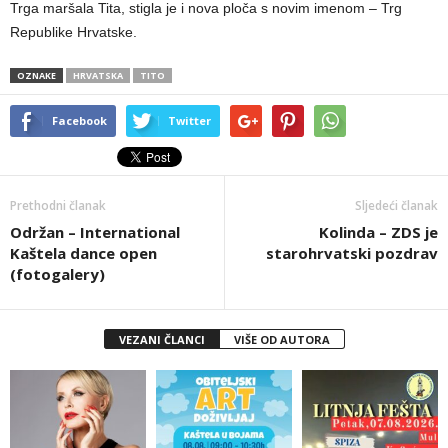
Trga maršala Tita, stigla je i nova ploča s novim imenom – Trg
Republike Hrvatske.
OZNAKE
HRVATSKA
TITO
Facebook
Twitter
Prethodni članak
Sljedeći članak
Održan – International
Kolinda – ZDS je
Kaštela dance open
starohrvatski pozdrav
(fotogalery)
VEZANI ČLANCI
VIŠE OD AUTORA