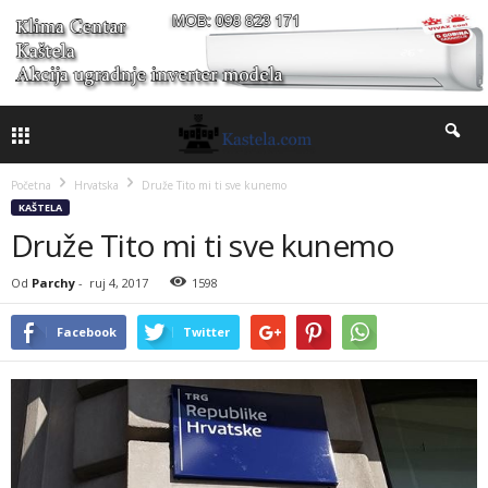
Početna
Hrvatska
Druže Tito mi ti sve kunemo
KAŠTELA
Druže Tito mi ti sve kunemo
Od
Parchy
-
ruj 4, 2017
1598
Facebook
Twitter