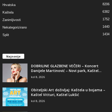
8206
Hrvatska
6382
Kaštela
1752
Zanimljivosti
1440
Nekategorizirano
1434
Split
Najnovije
DOBRILINE GLAZBENE VEČERI – Koncert
Danijele Martinović – Novi park, Kaštel...
kol 8, 2026
Obiteljski Art doživljaj: Kaštela u bojama –
Kaštel Vitturi, Kaštel Lukšić
kol 8, 2026