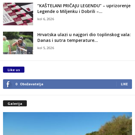
“KAŠTELANI PRIČAJU LEGENDU” – uprizorenje
Legende o Miljenku i Dobrili –...
kol 6, 2026
Hrvatska ulazi u najgori dio toplinskog vala:
Danas i sutra temperature...
kol 5, 2026
Like us
0
Obožavatelja
LIKE
Galerija