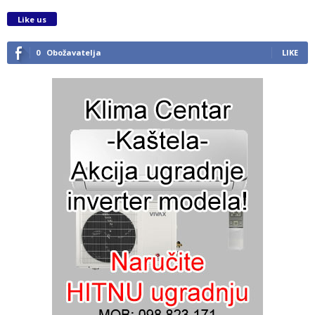
Like us
0
Obožavatelja
LIKE