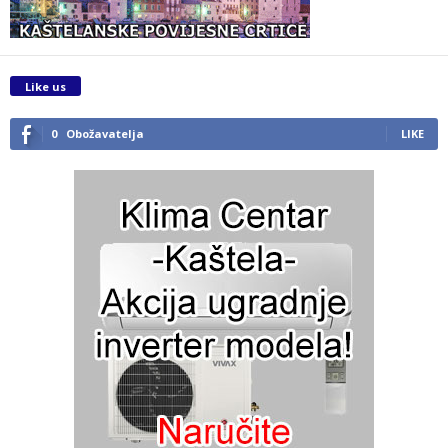
Like us
0
Obožavatelja
LIKE