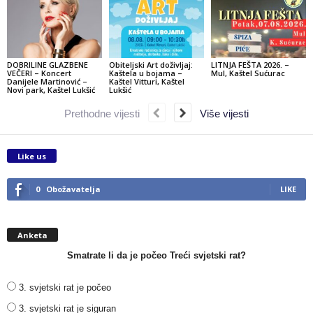
DOBRILINE GLAZBENE
Obiteljski Art doživljaj:
LITNJA FEŠTA 2026. –
VEČERI – Koncert
Kaštela u bojama –
Mul, Kaštel Sućurac
Danijele Martinović –
Kaštel Vitturi, Kaštel
Novi park, Kaštel Lukšić
Lukšić
Prethodne vijesti
Više vijesti
Like us
0
Obožavatelja
LIKE
Anketa
Smatrate li da je počeo Treći svjetski rat?
3. svjetski rat je počeo
3. svjetski rat je siguran