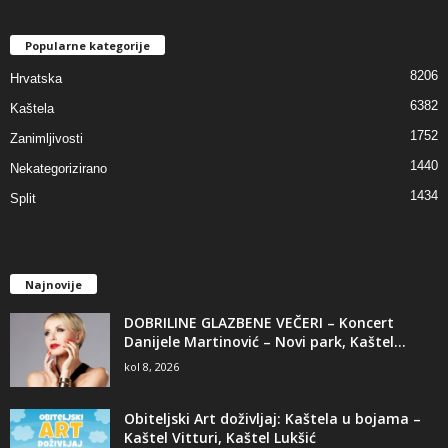
Popularne kategorije
8206
Hrvatska
6382
Kaštela
1752
Zanimljivosti
1440
Nekategorizirano
1434
Split
Najnovije
DOBRILINE GLAZBENE VEČERI – Koncert
Danijele Martinović – Novi park, Kaštel...
kol 8, 2026
Obiteljski Art doživljaj: Kaštela u bojama –
Kaštel Vitturi, Kaštel Lukšić