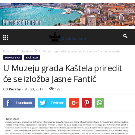
Početna
Hrvatska
U Muzeju grada Kaštela priredit će se izložba Jasne Fantić
HRVATSKA
KAŠTELA
U Muzeju grada Kaštela priredit
će se izložba Jasne Fantić
Od
Parchy
-
stu 23, 2017
1895
Facebook
Twitter