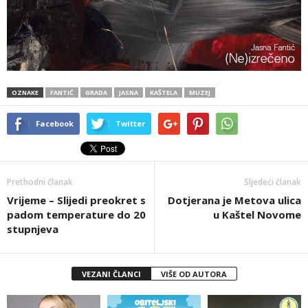
OZNAKE
FANTIĆ
GRADA
JASNA
KAŠTELA
MUZEJ
Facebook
Twitter
Prethodni članak
Sljedeći članak
Vrijeme – Slijedi preokret s
Dotjerana je Metova ulica
padom temperature do 20
u Kaštel Novome
stupnjeva
VEZANI ČLANCI
VIŠE OD AUTORA