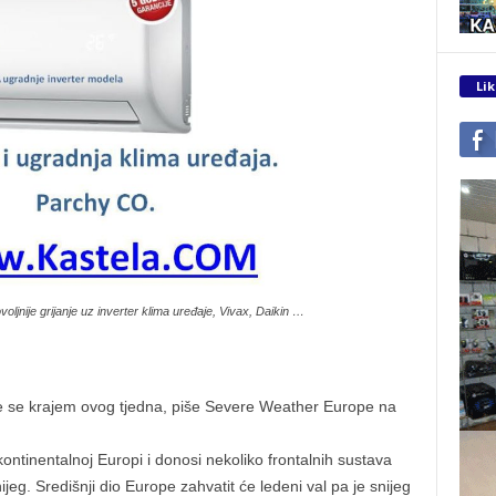
Lik
voljnije grijanje uz inverter klima uređaje, Vivax, Daikin …
 se krajem ovog tjedna, piše Severe Weather Europe na
ntinentalnoj Europi i donosi nekoliko frontalnih sustava
jeg. Središnji dio Europe zahvatit će ledeni val pa je snijeg