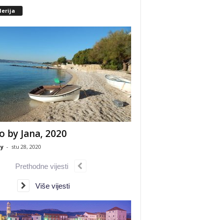
erija
o by Jana, 2020
y
-
stu 28, 2020
Prethodne vijesti
Više vijesti