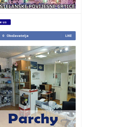
e us
0
Obožavatelja
LIKE