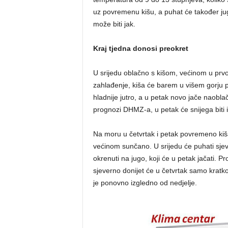
uz povremenu kišu, a puhat će također j
može biti jak.
Kraj tjedna donosi preokret
U srijedu oblačno s kišom, većinom u prvo
zahlađenje, kiša će barem u višem gorju pr
hladnije jutro, a u petak novo jače naobl
prognozi DHMZ-a, u petak će snijega biti 
Na moru u četvrtak i petak povremeno kiša,
većinom sunčano. U srijedu će puhati sjever
okrenuti na jugo, koji će u petak jačati.
sjeverno donijet će u četvrtak samo kratko
je ponovno izgledno od nedjelje.