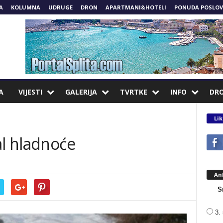
A
KOLUMNA
UDRUGE
DRON
APARTMANI&HOTELI
PONUDA POSLOV
A
VIJESTI
GALERIJA
TVRTKE
INFO
DR
Lik
al hladnoće
An
S
3. 