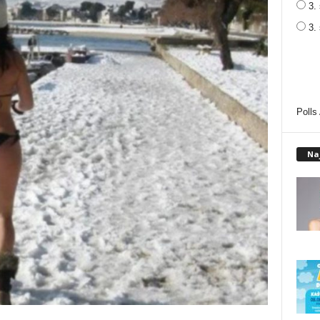
3. 
3.
Polls
Na