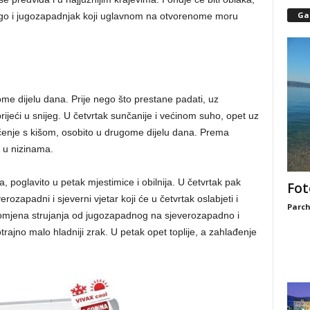
Gal
ugo i jugozapadnjak koji uglavnom na otvorenome moru
me dijelu dana. Prije nego što prestane padati, uz
ijeći u snijeg. U četvrtak sunčanije i većinom suho, opet uz
ačenje s kišom, osobito u drugome dijelu dana. Prema
i u nizinama.
 poglavito u petak mjestimice i obilnija. U četvrtak pak
Fot
ozapadni i sjeverni vjetar koji će u četvrtak oslabjeti i
Parch
 Promjena strujanja od jugozapadnog na sjeverozapadno i
trajno malo hladniji zrak. U petak opet toplije, a zahlađenje