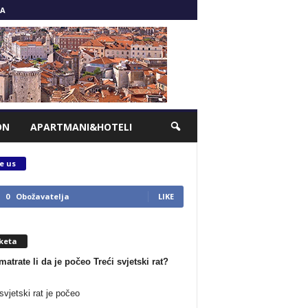
A
ON
APARTMANI&HOTELI
e us
0
Obožavatelja
LIKE
keta
matrate li da je počeo Treći svjetski rat?
svjetski rat je počeo