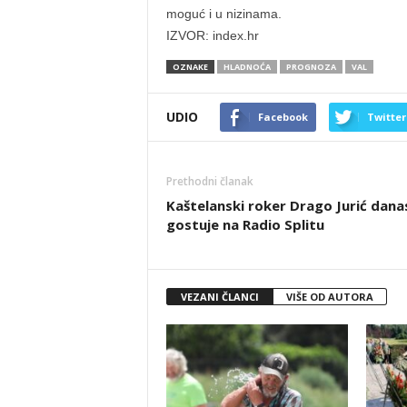
moguć i u nizinama.
IZVOR: index.hr
OZNAKE
HLADNOĆA
PROGNOZA
VAL
UDIO
Facebook
Twitter
Prethodni članak
Kaštelanski roker Drago Jurić dana
gostuje na Radio Splitu
VEZANI ČLANCI
VIŠE OD AUTORA