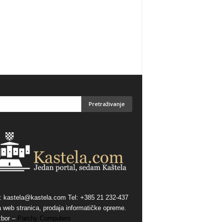
:
kastela@kastela.com Tel: +385 21 232-437
a web stranica, prodaja informatičke opreme.
zbor –
Parchy Computers