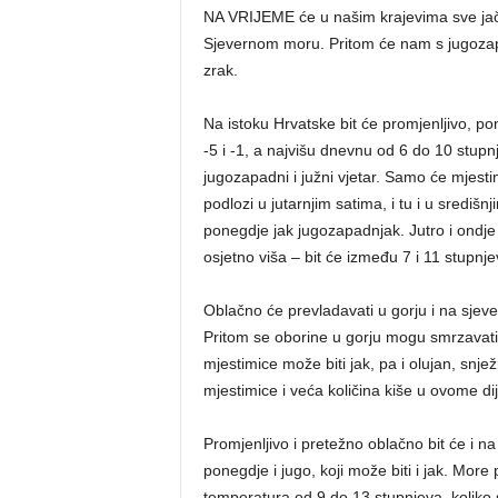
NA VRIJEME će u našim krajevima sve jače d
Sjevernom moru. Pritom će nam s jugozapad
zrak.
Na istoku Hrvatske bit će promjenljivo, p
-5 i -1, a najvišu dnevnu od 6 do 10 stup
jugozapadni i južni vjetar. Samo će mjesti
podlozi u jutarnjim satima, i tu i u središn
ponegdje jak jugozapadnjak. Jutro i ond
osjetno viša – bit će između 7 i 11 stupnje
Oblačno će prevladavati u gorju i na sjever
Pritom se oborine u gorju mogu smrzavati
mjestimice može biti jak, pa i olujan, snje
mjestimice i veća količina kiše u ovome di
Promjenljivo i pretežno oblačno bit će i n
ponegdje i jugo, koji može biti i jak. More
temperatura od 9 do 13 stupnjeva, koliko se