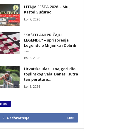
LITNJA FEŠTA 2026. – Mul,
Kaštel Sućurac
kol 7, 2026
“KAŠTELANI PRIČAJU
LEGENDU” – uprizorenje
Legende o Miljenku i Dobrili
–...
kol 6, 2026
Hrvatska ulazi u najgori dio
toplinskog vala: Danas i sutra
temperature...
kol 5, 2026
e us
0
Obožavatelja
LIKE