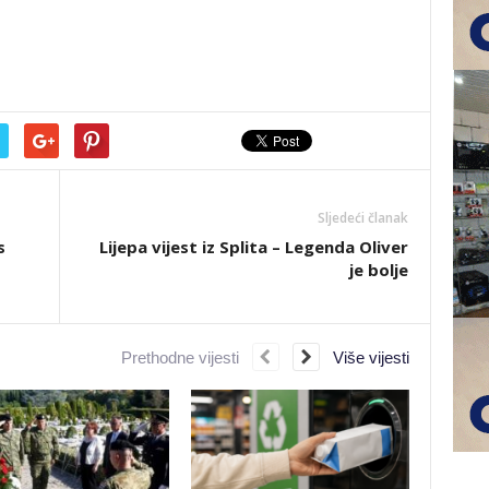
Sljedeći članak
s
Lijepa vijest iz Splita – Legenda Oliver
je bolje
Prethodne vijesti
Više vijesti