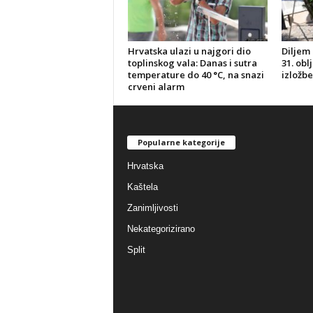
Hrvatska ulazi u najgori dio
Diljem 
toplinskog vala: Danas i sutra
31. obl
temperature do 40 °C, na snazi
izložbe
crveni alarm
Popularne kategorije
Hrvatska
Kaštela
Zanimljivosti
Nekategorizirano
Split