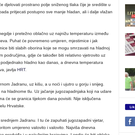
jelovati prostrano polje sniženog tlaka čije je središte u
a pritjecati postupno sve manje hladan, ali i dalje vlažan
onegdje i pretežno oblačno uz najnižu temperaturu između
njeva. Puhat će povremeno umjeren, mjestimice i jak
mice biti slabih oborina koje se mogu smrzavati na hladnoj
jim područjima, gdje će također biti relativno vjetrovito uz
je podjednako hladno kao danas, a dnevna temperatura
va, javlja
HRT
.
nom Jadranu, uz kišu, a u noći i ujutro u gorju i snijeg.
 na hladnome tlu. Uz jačanje jugozapadnjaka koji na udare
žna će se granica tijekom dana povisiti. Nije isključena
jelu Hrvatske.
Lik
a srednjem Jadranu. I tu će zapuhati jugozapadni vjetar,
 pritom umjereno valovito i valovito. Najviša dnevna
 predviđa i u najjužnijim krajevima. I ondje će biti oblaka,