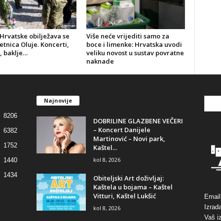
Hrvatske obilježava se
Više neće vrijediti samo za
jetnica Oluje. Koncerti,
boce i limenke: Hrvatska uvodi
, baklje…
veliku novost u sustav povratne
naknade
Najnovije
8206
DOBRILINE GLAZBENE VEČERI
– Koncert Danijele
6382
Martinović – Novi park,
1752
Kaštel...
kol 8, 2026
1440
1434
Obiteljski Art doživljaj:
Kaštela u bojama – Kaštel
Vitturi, Kaštel Lukšić
Email
Izrad
kol 8, 2026
Vaš i