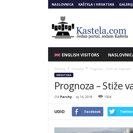
NASLOVNICA
KAŠTELA I HRVATSKA
GALERIJ
Kastela.COM
ENGLISH VISITORS
NASLOVNIC
Početna
Hrvatska
Prognoza – Stiže val hladnoće
HRVATSKA
Prognoza – Stiže v
Od
Parchy
-
sij 16, 2018
1504
UDIO
Facebook
Twitter