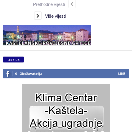
Prethodne vijesti
Više vijesti
Like us
0
Obožavatelja
LIKE