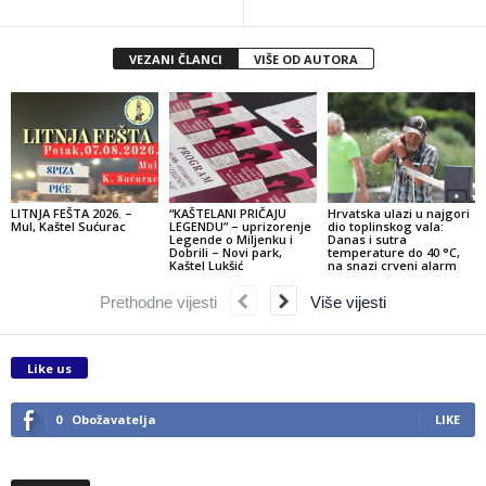
VEZANI ČLANCI
VIŠE OD AUTORA
LITNJA FEŠTA 2026. –
“KAŠTELANI PRIČAJU
Hrvatska ulazi u najgori
Mul, Kaštel Sućurac
LEGENDU” – uprizorenje
dio toplinskog vala:
Legende o Miljenku i
Danas i sutra
Dobrili – Novi park,
temperature do 40 °C,
Kaštel Lukšić
na snazi crveni alarm
Prethodne vijesti
Više vijesti
Like us
0
Obožavatelja
LIKE