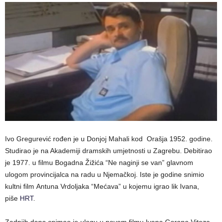
Ivo Gregurević rođen je u Donjoj Mahali kod Orašja 1952. godine.
Studirao je na Akademiji dramskih umjetnosti u Zagrebu. Debitirao
je 1977. u filmu Bogadna Žižića “Ne naginji se van” glavnom
ulogom provincijalca na radu u Njemačkoj. Iste je godine snimio
kultni film Antuna Vrdoljaka “Mećava” u kojemu igrao lik Ivana,
piše
HRT
.