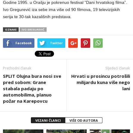
Godine 1995. u Orašju je pokrenuo festival “Dani hrvatskog filma”.
Ivo Gregurević iza sebe ima više od 90 filmova, 19 televizijskih
serija te 30-tak kazališnih predstava.
OZNAKE
IVO GREGUREVIĆ
Facebook
Twitter
Prethodni članak
Sljedeći članak
SPLIT Olujna bura nosi sve
Hrvati u prosincu potrošili
pred sobom: Grane
milijardu kuna više nego
stabala padaju po
lani
automobilima, planuo
požar na Karepovcu
VEZANI ČLANCI
VIŠE OD AUTORA