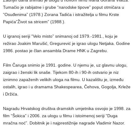
Zadnjih dana snimao je ulogu u novom filmu Ivana Gorana Viteza.
Tumačio je rabijatne i grube “narodske tipove” poput otmičara u
“Osuđenima” (1978.) Zorana Tadića i istražitelja u filmu Krste
Papića”Život sa stricem” (1988.).
U igranoj seriji “Velo misto” snimanoj od 1979.-1981., koju je
režirao Joakim Marušić, Gregurević je igrao ulogu Netjaka. Godine
1986. postao je član ansambla Drame HNK u Zagrebu.
Film Čaruga snimio je 1991. godine. U njemu je, uz glavnu ulogu,
zaigrao i ženski lik snaše. Tijekom 80-ih i 90-ih ostvario je niz
iznimno zapaženih velikih uloga na filmu. U kazalištu je, između
ostalih, igrao i u dramama Shakespearea, Čehova, Gogolja, Krleže
i Držića.
Nagradu Hrvatskog društva dramskih umjetnika osvojio je 1998. za
film “Šokica” i 2006. za ulogu u filmu i istoimenoj seriji “Duga
mračna noć”. Dobitnik je i najprestižnije nagrade Vladimir Nazor.