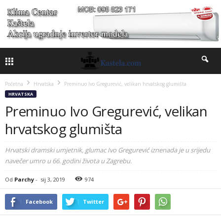
Početna
Hrvatska
Preminuo Ivo Gregurević, velikan hrvatskog glumišta
HRVATSKA
Preminuo Ivo Gregurević, velikan
hrvatskog glumišta
Hrvatski dramski umjetnik, glumac Ivo Gregurević iznenada je u srijedu
navečer umro u 66. godini života u Zagrebu.
Od
Parchy
-
sij 3, 2019
974
Facebook
Twitter