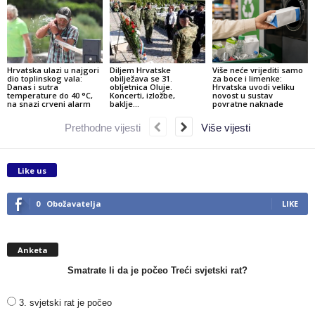
Hrvatska ulazi u najgori
Diljem Hrvatske
Više neće vrijediti samo
dio toplinskog vala:
obilježava se 31.
za boce i limenke:
Danas i sutra
obljetnica Oluje.
Hrvatska uvodi veliku
temperature do 40 °C,
Koncerti, izložbe,
novost u sustav
na snazi crveni alarm
baklje…
povratne naknade
Prethodne vijesti
Više vijesti
Like us
0
Obožavatelja
LIKE
Anketa
Smatrate li da je počeo Treći svjetski rat?
3. svjetski rat je počeo