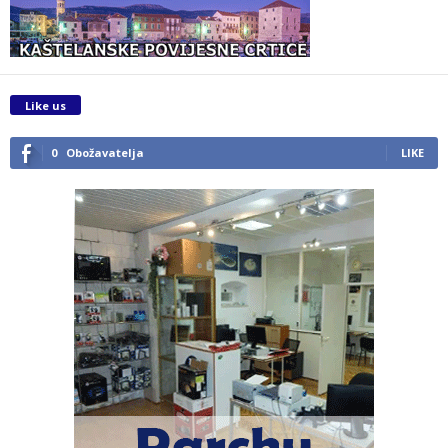
Like us
0
Obožavatelja
LIKE