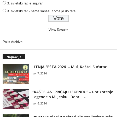
3. svjetski rat je siguran
3. svjetski rat - nema šanse! Kome je do rata...
View Results
Polls Archive
Najnovije
LITNJA FEŠTA 2026. – Mul, Kaštel Sućurac
kol 7, 2026
“KAŠTELANI PRIČAJU LEGENDU” – uprizorenje
Legende o Miljenku i Dobrili –...
kol 6, 2026
Hrvatska ulazi u najgori dio toplinskog vala: