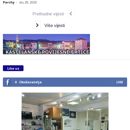
Parchy
-
stu 28, 2020
Prethodne vijesti
Više vijesti
Like us
0
Obožavatelja
LIKE