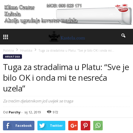
Početna
Hrvatska
Tuga za stradalima u Platu: “Sve je bilo OK i onda mi...
HRVATSKA
Tuga za stradalima u Platu: “Sve je
bilo OK i onda mi te nesreća
uzela”
Za trećim djelatnikom još uvijek se traga
Od
Parchy
-
sij 12, 2019
972
Facebook
Twitter