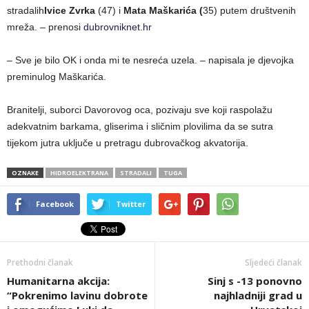
stradalih
Ivice Zvrka
(47) i
Mata Maškarića (
35) putem društvenih
mreža. – prenosi
dubrovniknet.hr
– Sve je bilo OK i onda mi te nesreća uzela. – napisala je djevojka
preminulog Maškarića.
Branitelji, suborci Davorovog oca, pozivaju sve koji raspolažu
adekvatnim barkama, gliserima i sličnim plovilima da se sutra
tijekom jutra uključe u pretragu dubrovačkog akvatorija.
OZNAKE
HIDROELEKTRANA
STRADALI
TUGA
Facebook
Twitter
Prethodni članak
Sljedeći članak
Humanitarna akcija:
Sinj s -13 ponovno
“Pokrenimo lavinu dobrote
najhladniji grad u