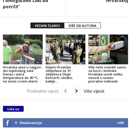
i omogućimo Luki da
Hrvatskoj
potrči!”
VEZANI ČLANCI
VIŠE OD AUTORA
Hrvatska ulazi u najgori
Diljem Hrvatske
Više neće vrijediti samo
dio toplinskog vala:
obilježava se 31.
za boce i limenke:
Danas i sutra
obljetnica Oluje.
Hrvatska uvodi veliku
temperature do 40 °C,
Koncerti, izložbe,
novost u sustav
na snazi crveni alarm
baklje…
povratne naknade
Prethodne vijesti
Više vijesti
Like us
0
Obožavatelja
LIKE