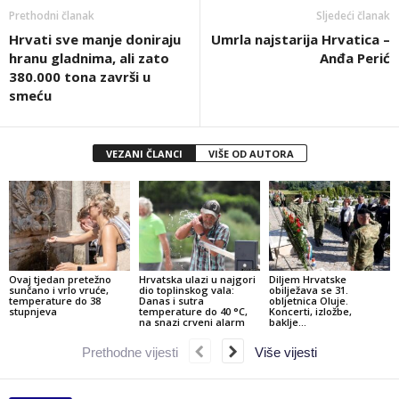
Prethodni članak
Sljedeći članak
Hrvati sve manje doniraju
Umrla najstarija Hrvatica –
hranu gladnima, ali zato
Anđa Perić
380.000 tona završi u
smeću
VEZANI ČLANCI
VIŠE OD AUTORA
Ovaj tjedan pretežno
Hrvatska ulazi u najgori
Diljem Hrvatske
sunčano i vrlo vruće,
dio toplinskog vala:
obilježava se 31.
temperature do 38
Danas i sutra
obljetnica Oluje.
stupnjeva
temperature do 40 °C,
Koncerti, izložbe,
na snazi crveni alarm
baklje…
Prethodne vijesti
Više vijesti