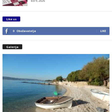
kol 9, 2026
Like us
0
Obožavatelja
LIKE
Galerija