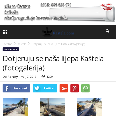
Početna
Kaštela
Dotjeruju se naša lijepa Kaštela (fotogalerija)
HRVATSKA
Dotjeruju se naša lijepa Kaštela
(fotogalerija)
Od
Parchy
-
velj 7, 2019
1200
Facebook
Twitter