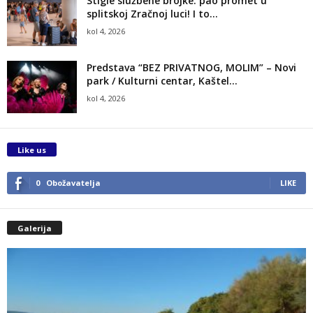
Stigle službene brojke: pao promet u
splitskoj Zračnoj luci! I to...
kol 4, 2026
Predstava “BEZ PRIVATNOG, MOLIM” – Novi
park / Kulturni centar, Kaštel...
kol 4, 2026
Like us
0
Obožavatelja
LIKE
Galerija