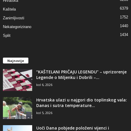
Hrvatska
6379
Kaštela
1752
Zanimljivosti
1440
Nekategorizirano
1434
Split
Najnovije
“KAŠTELANI PRIČAJU LEGENDU” – uprizorenje
Legende o Miljenku i Dobrili –...
kol 6, 2026
Hrvatska ulazi u najgori dio toplinskog vala:
Danas i sutra temperature...
kol 5, 2026
Uoči Dana pobjede položeni vijenci i