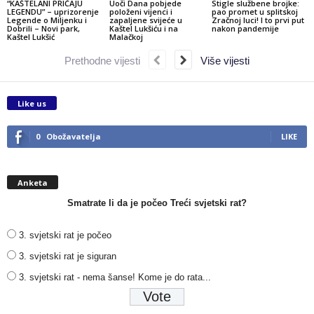
“KAŠTELANI PRIČAJU
Uoči Dana pobjede
Stigle službene brojke:
LEGENDU” – uprizorenje
položeni vijenci i
pao promet u splitskoj
Legende o Miljenku i
zapaljene svijeće u
Zračnoj luci! I to prvi put
Dobrili – Novi park,
Kaštel Lukšiću i na
nakon pandemije
Kaštel Lukšić
Malačkoj
Prethodne vijesti
Više vijesti
Like us
0
Obožavatelja
LIKE
Anketa
Smatrate li da je počeo Treći svjetski rat?
3. svjetski rat je počeo
3. svjetski rat je siguran
3. svjetski rat - nema šanse! Kome je do rata...