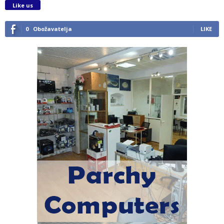
Like us
0
Obožavatelja
LIKE