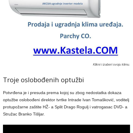
Klikni i izaberi svoju klimu.
Troje oslobođenih optužbi
Potvrđena je i presuda prema kojoj su zbog nedostatka dokaza
optužbe oslobođeni direktor tvrtke Intrade Ivan Tomašković, voditelj
protupožarne zaštite HŽ- a Split Drago Rogulj i vatrogasac DVD- a
Stružac Branko Tišljar.