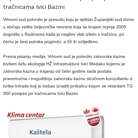
tračnicama Ivici Bazini
Vrhovni sud potvrdio je presudu koju je splitski Županijski sud donio
u slučaju velike željezničke nesreće koja se krajem srpnja 2009.
dogodila u Rudinama kada je nagibni vlak izletio s tračnica, pri
čemu je šest putnika poginulo, a 55 ih ozlijeđeno.
Prema pisanju medija, Vrhovni sud je potvrdio zatvorske kazne
bivšem šefu ekologije HŽ Infrastrukture Ivici Medaku kojemu je
zatvorska kazna u trajanju od četiri godine sada postala
pravomoćna i trogodišnju zatvorsku kaznu stručnom konzultantu iz
tvrtke Intrade koji je trebao izraditi prskalicu kojom se retardant TG
300 posipao po tračnicama Ivici Bazini.