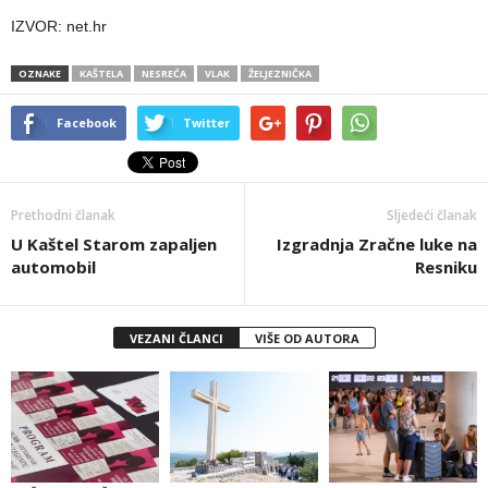
IZVOR: net.hr
OZNAKE
KAŠTELA
NESREĆA
VLAK
ŽELJEZNIČKA
Facebook
Twitter
Prethodni članak
Sljedeći članak
U Kaštel Starom zapaljen
Izgradnja Zračne luke na
automobil
Resniku
VEZANI ČLANCI
VIŠE OD AUTORA