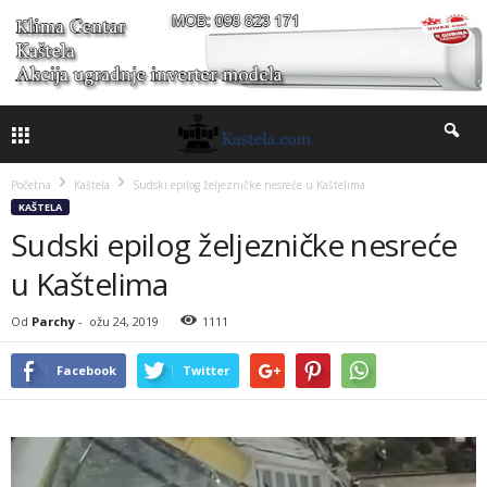
Početna
Kaštela
Sudski epilog željezničke nesreće u Kaštelima
KAŠTELA
Sudski epilog željezničke nesreće
u Kaštelima
Od
Parchy
-
ožu 24, 2019
1111
Facebook
Twitter