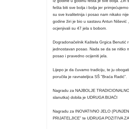
Iz godine u godinu fešta je sve bolja. Žir
fešta biti sve bolja i bolja jer primjećujem
su sve kvalitetnija i posao nam nikako nije
godine žiri je bio u sastavu Antun Nišević
ocjenjivali su 47 jela s bobom.
Dogradonačelnik Kaštela Grgica Benutić reka
jednostavan posao. Nada se da se nitko neće
posao i pravedno ocijeniti jela.
Lijepo je da čuvamo tradiciju, te ju obo
poručila je ravnateljica SŠ ”Braća Radić”.
Nagradu za NAJBOLJE TRADICIONALNO 
slanutka) dobila je UDRUGA BIJAĆI
Nagradu za INOVATIVNO JELO (PUNJENA
PRIJATELJICE” te UDRUGA POZITIVA 