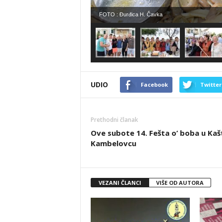
FOTO : Đurđica H. Čavka
UDIO
Facebook
Twitter
Prethodni članak
Ove subote 14. Fešta o’ boba u Kaš
Kambelovcu
VEZANI ČLANCI
VIŠE OD AUTORA