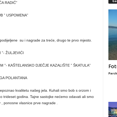
Gal
ĆA RADIĆ”
B ” USPOMENA”
podijeljene su i nagrade za treće, drugo te prvo mjesto.
”- ŽULJEVIĆI
Fot
M ”- KAŠTELANSKO DJEČJE KAZALIŠTE ” ŠKATULA”
Parch
UGA POLANTANA
repoznao kvalitetu našeg jela. Kuhali smo bob s orzom i
rideset godina. Tajne sastojke nećemo odavati ali smo
v , ponosne vlasnice prve nagrade .