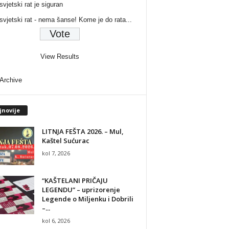
svjetski rat je siguran
 svjetski rat - nema šanse! Kome je do rata...
View Results
 Archive
jnovije
LITNJA FEŠTA 2026. – Mul,
Kaštel Sućurac
kol 7, 2026
“KAŠTELANI PRIČAJU
LEGENDU” – uprizorenje
Legende o Miljenku i Dobrili
–...
kol 6, 2026