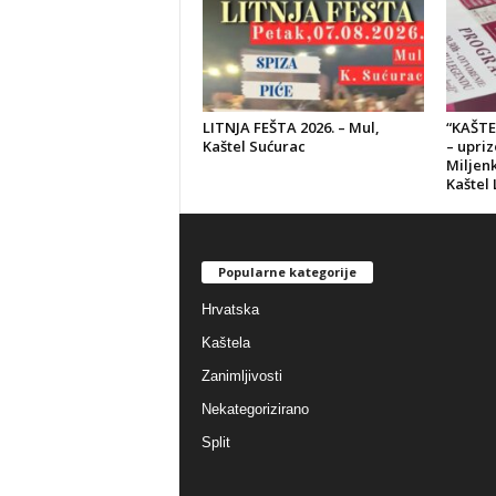
LITNJA FEŠTA 2026. – Mul,
“KAŠTE
Kaštel Sućurac
– upri
Miljenk
Kaštel 
Popularne kategorije
Hrvatska
Kaštela
Zanimljivosti
Nekategorizirano
Split