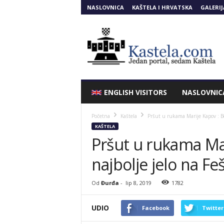
NASLOVNICA
KAŠTELA I HRVATSKA
GALERIJ
Kastela.COM
ENGLISH VISITORS
NASLOVNIC
Početna
Kaštela
Pršut u rukama Marije Kapov : Bo
KAŠTELA
Pršut u rukama Ma
najbolje jelo na Feš
Od
Đurđa
-
lip 8, 2019
1782
UDIO
Facebook
Twitter