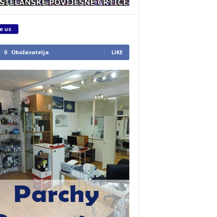
e us
0
Obožavatelja
LIKE