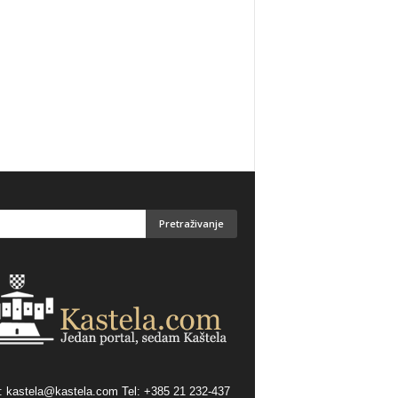
:
kastela@kastela.com Tel: +385 21 232-437