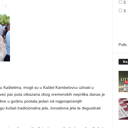
3. 
3.
Polls
Na
ti u Kaštelima, mogli su u Kaštel Kambelovcu uživati u
već par puta otkazana zbog vremenskih neprilika danas je
ine u godinu postala jedan od najposjećenijih
ušati tradicionalna jela, inovativna jela te degustirati