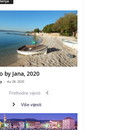
erija
o by Jana, 2020
y
-
stu 28, 2020
Prethodne vijesti
Više vijesti