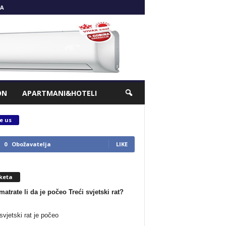
A
ON
APARTMANI&HOTELI
e us
0
Obožavatelja
LIKE
keta
matrate li da je počeo Treći svjetski rat?
svjetski rat je počeo