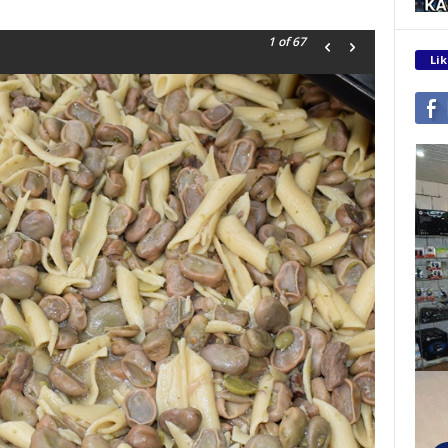
1
of 67
Lik