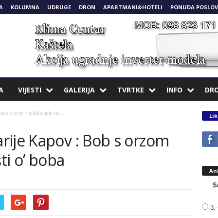
A
KOLUMNA
UDRUGE
DRON
APARTMANI&HOTELI
PONUDA POSLOV
A
VIJESTI
GALERIJA
TVRTKE
INFO
DR
b s orzom najbolje jelo na...
Lik
rije Kapov : Bob s orzom
ti o’ boba
An
S
3. 