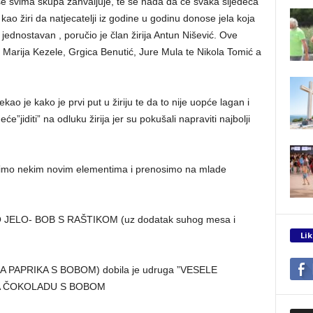
i se svima skupa zahvaljuje, te se nada da će svaka sljedeća
o kao žiri da natjecatelji iz godine u godinu donose jela koja
 jednostavan , poručio je član žirija Antun Nišević. Ove
 , Marija Kezele, Grgica Benutić, Jure Mula te Nikola Tomić a
o je kako je prvi put u žiriju te da to nije uopće lagan i
”jiditi” na odluku žirija jer su pokušali napraviti najbolji
gatimo nekim novim elementima i prenosimo na mlade
JELO- BOB S RAŠTIKOM (uz dodatak suhog mesa i
Lik
 PAPRIKA S BOBOM) dobila je udruga ”VESELE
ZA ČOKOLADU S BOBOM