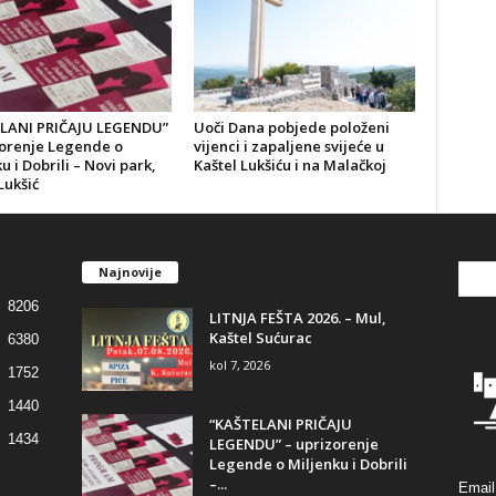
LANI PRIČAJU LEGENDU”
Uoči Dana pobjede položeni
zorenje Legende o
vijenci i zapaljene svijeće u
u i Dobrili – Novi park,
Kaštel Lukšiću i na Malačkoj
Lukšić
Najnovije
8206
LITNJA FEŠTA 2026. – Mul,
Kaštel Sućurac
6380
kol 7, 2026
1752
1440
“KAŠTELANI PRIČAJU
1434
LEGENDU” – uprizorenje
Legende o Miljenku i Dobrili
–...
Email