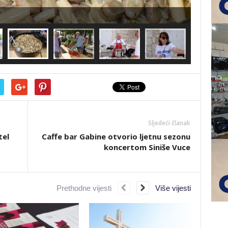
Sljedeći članak
tel
Caffe bar Gabine otvorio ljetnu sezonu
koncertom Siniše Vuce
Prethodne vijesti
Više vijesti