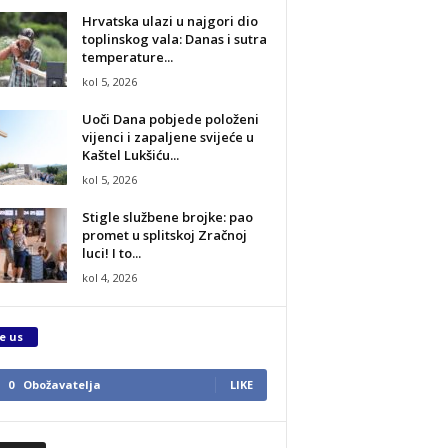
Hrvatska ulazi u najgori dio
toplinskog vala: Danas i sutra
temperature...
kol 5, 2026
Uoči Dana pobjede položeni
vijenci i zapaljene svijeće u
Kaštel Lukšiću...
kol 5, 2026
Stigle službene brojke: pao
promet u splitskoj Zračnoj
luci! I to...
kol 4, 2026
e us
0
Obožavatelja
LIKE