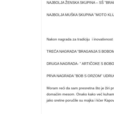
NAJBOLJA ŽENSKA SKUPINA – SŠ ”BRA
NAJBOLJA MUŠKA SKUPINA ”MOTO KLU
Nakon nagrada za tradiciju i inovativnost 
TREĆA NAGRADA ”BRAGANJA S BOBOM 
DRUGA NAGRADA- ” ARTIČOKE S BOBO
PRVA NAGRADA ”BOB S ORZOM” UDR
Moram reći da sam presretna što je žiri p
domaćim mesom. Onako kako već kuhamo t
jako sretne poručile su majka i kćer Kapo