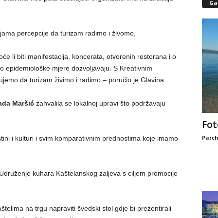
Gal
cijama percepcije da turizam radimo i živomo,
će li biti manifestacija, koncerata, otvorenih restorana i o
o epidemiološke mjere dozvoljavaju. S Kreativnim
jemo da turizam živimo i radimo – poručio je Glavina.
ada Maršić
zahvalila se lokalnoj upravi što podržavaju
Fot
Parch
ini i kulturi i svim komparativnim prednostima koje imamo
 Udruženje kuhara Kaštelanskog zaljeva s ciljem promocije
štelima na trgu napraviti švedski stol gdje bi prezentirali