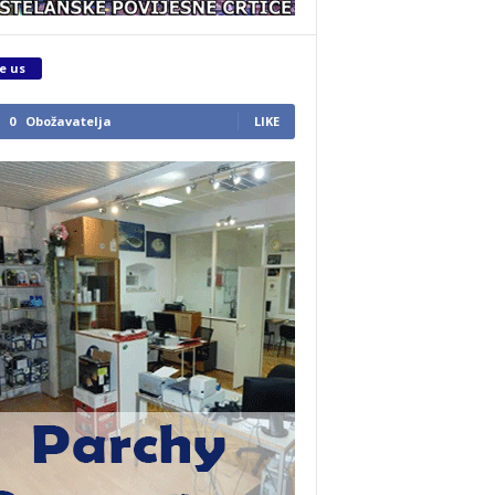
e us
0
Obožavatelja
LIKE