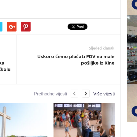
Sljedeći članak
Uskoro ćemo plaćati PDV na male
ka
pošiljke iz Kine
školu
Prethodne vijesti
Više vijesti