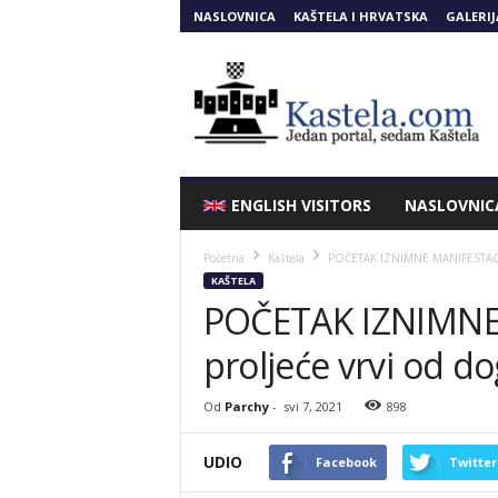
NASLOVNICA
KAŠTELA I HRVATSKA
GALERIJ
Kastela.COM
ENGLISH VISITORS
NASLOVNIC
Početna
Kaštela
POČETAK IZNIMNE MANIFESTACIJE 
KAŠTELA
POČETAK IZNIMNE 
proljeće vrvi od d
Od
Parchy
-
svi 7, 2021
898
UDIO
Facebook
Twitter