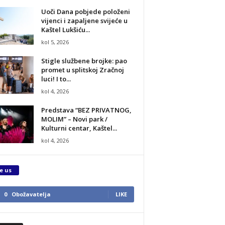
Uoči Dana pobjede položeni
vijenci i zapaljene svijeće u
Kaštel Lukšiću...
kol 5, 2026
Stigle službene brojke: pao
promet u splitskoj Zračnoj
luci! I to...
kol 4, 2026
Predstava “BEZ PRIVATNOG,
MOLIM” – Novi park /
Kulturni centar, Kaštel...
kol 4, 2026
e us
0
Obožavatelja
LIKE