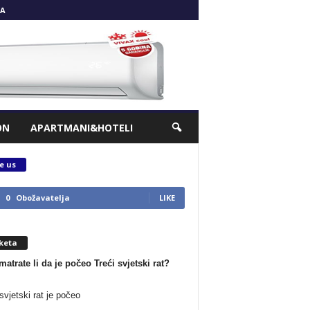
A
ON
APARTMANI&HOTELI
e us
0
Obožavatelja
LIKE
keta
matrate li da je počeo Treći svjetski rat?
svjetski rat je počeo