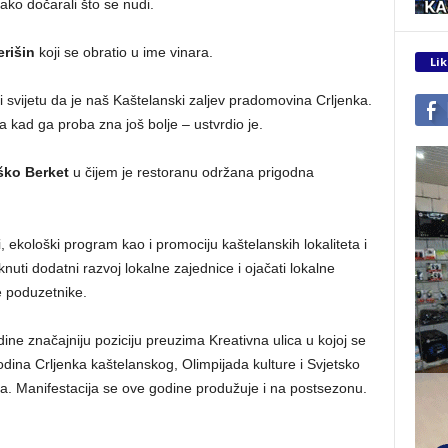
tako dočarali što se nudi.
erišin
koji se obratio u ime vinara.
Lik
 svijetu da je naš Kaštelanski zaljev pradomovina Crljenka.
a kad ga proba zna još bolje – ustvrdio je.
ško Berket
u čijem je restoranu održana prigodna
, ekološki program kao i promociju kaštelanskih lokaliteta i
nuti dodatni razvoj lokalne zajednice i ojačati lokalne
e poduzetnike.
ine značajniju poziciju preuzima Kreativna ulica u kojoj se
odina Crljenka kaštelanskog, Olimpijada kulture i Svjetsko
ba. Manifestacija se ove godine produžuje i na postsezonu.