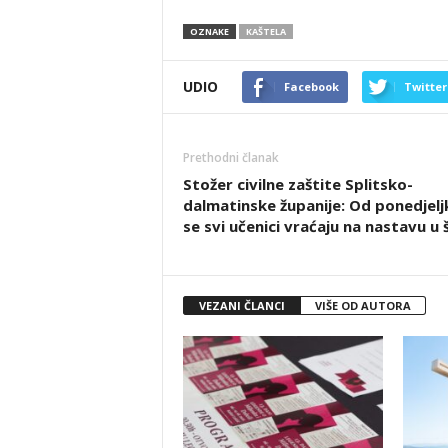
OZNAKE
KAŠTELA
UDIO
Facebook
Twitter
Prethodni članak
Stožer civilne zaštite Splitsko-
dalmatinske županije: Od ponedjelj
se svi učenici vraćaju na nastavu u 
VEZANI ČLANCI
VIŠE OD AUTORA