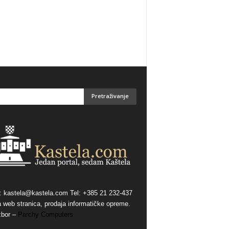
:
kastela@kastela.com Tel: +385 21 232-437
a web stranica, prodaja informatičke opreme.
zbor –
Parchy Computers