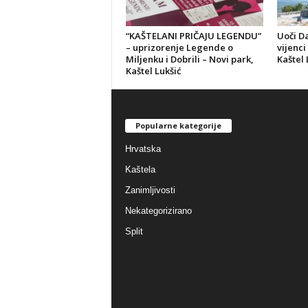
“KAŠTELANI PRIČAJU LEGENDU”
Uoči D
– uprizorenje Legende o
vijenci
Miljenku i Dobrili – Novi park,
Kaštel 
Kaštel Lukšić
Popularne kategorije
Hrvatska
Kaštela
Zanimljivosti
Nekategorizirano
Split