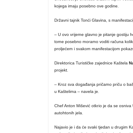
kojega imaju posebno ove godine.
Državni tajnik Tonći Glavina, s manifesta
– U ovo vrijeme glavno je pitanje gostiju ho
tome posebno moramo voditi računa kolik
proljećem i svakom manifestacijom pokazu
Direktorica Turističke zajednice Kaštela
N
projekt.
– Kroz sva događanja pričamo priču o bašt
u Kaštelima – navela je.
Chef Anton Mišević otkrio je da se osniva
autohtonih jela.
Najavio je i da će svaki tjedan u drugim Ka