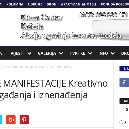
A
KOLUMNA
UDRUGE
DRON
APARTMANI&HOTELI
PONUDA POSLOV
A
VIJESTI
GALERIJA
TVRTKE
INFO
DR
Kreativno proljeće vrvi od događanja i iznenađenja
Lik
MANIFESTACIJE Kreativno
ogađanja i iznenađenja
An
S
3. 