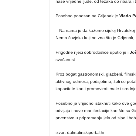
naše vrijedne ljude, od težaka do ribara i 
Posebno ponosan na Crljenak je
Vlado P
– Na nama je da kažemo cijeloj Hrvatskoj i
Nema čovjeka koji ne zna što je Crljenak, 
Prigodne riječi dobrodošlice uputio je i
Jo
svečanost.
Kroz bogat gastronomski, glazbeni, filmski
aktivnog odmora, podsjetimo, želi se potak
kapacitete kao i promovirati male i srednj
Posebno je vrijedno istaknuti kako ove god
odvijaju i nove manifestacije kao što su G
prvenstvo u pripremanju jela od sipe i bo
izvor: dalmatinskiportal.hr