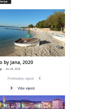
erija
o by Jana, 2020
y
-
stu 28, 2020
Prethodne vijesti
Više vijesti