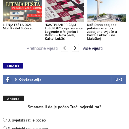
LITNJA FEŠTA 2026. –
“KAŠTELANI PRIČAJU
Uoči Dana pobjede
Mul, Kaštel Sućurac
LEGENDU” – uprizorenje
položeni vijenci i
Legende o Miljenku i
zapaljene svijeće u
Dobrili – Novi park,
Kaštel Lukšiću i na
Kaštel Lukšić
Malačkoj
Prethodne vijesti
Više vijesti
Like us
0
Obožavatelja
LIKE
Anketa
Smatrate li da je počeo Treći svjetski rat?
3. svjetski rat je počeo
3. svjetski rat je siguran