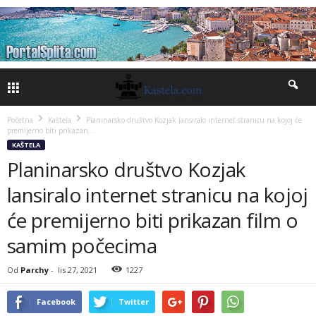
Početna
Kaštela
Planinarsko društvo Kozjak lansiralo internet stranicu na kojoj će
premijerno biti prikazan...
KAŠTELA
Planinarsko društvo Kozjak
lansiralo internet stranicu na kojoj
će premijerno biti prikazan film o
samim počecima
Od
Parchy
-
lis 27, 2021
1227
Facebook
Twitter