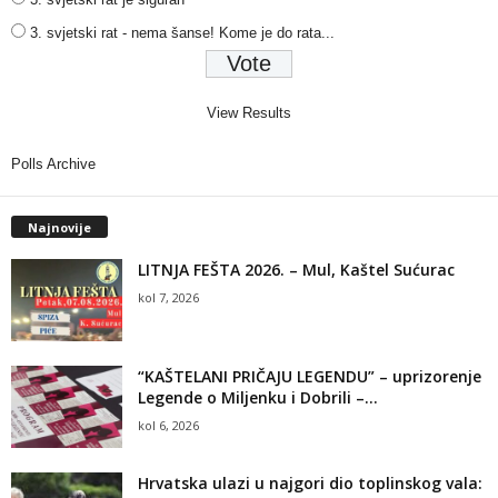
3. svjetski rat - nema šanse! Kome je do rata...
View Results
Polls Archive
Najnovije
LITNJA FEŠTA 2026. – Mul, Kaštel Sućurac
kol 7, 2026
“KAŠTELANI PRIČAJU LEGENDU” – uprizorenje
Legende o Miljenku i Dobrili –...
kol 6, 2026
Hrvatska ulazi u najgori dio toplinskog vala: