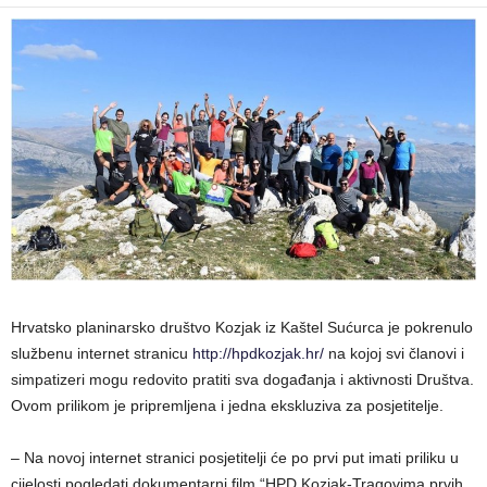
Hrvatsko planinarsko društvo Kozjak iz Kaštel Sućurca je pokrenulo
službenu internet stranicu
http://hpdkozjak.hr/
na kojoj svi članovi i
simpatizeri mogu redovito pratiti sva događanja i aktivnosti Društva.
Ovom prilikom je pripremljena i jedna ekskluziva za posjetitelje.
– Na novoj internet stranici posjetitelji će po prvi put imati priliku u
cijelosti pogledati dokumentarni film “HPD Kozjak-Tragovima prvih