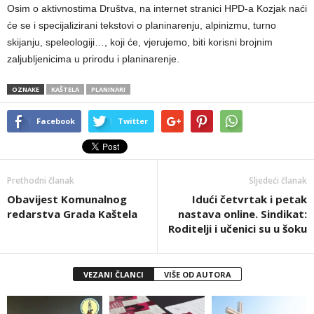
Osim o aktivnostima Društva, na internet stranici HPD-a Kozjak naći
će se i specijalizirani tekstovi o planinarenju, alpinizmu, turno
skijanju, speleologiji…, koji će, vjerujemo, biti korisni brojnim
zaljubljenicima u prirodu i planinarenje.
OZNAKE
KAŠTELA
PLANINARI
Facebook
Twitter
Prethodni članak
Sljedeći članak
Obavijest Komunalnog
Idući četvrtak i petak
redarstva Grada Kaštela
nastava online. Sindikat:
Roditelji i učenici su u šoku
VEZANI ČLANCI
VIŠE OD AUTORA