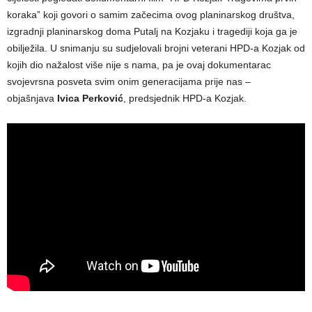
koraka” koji govori o samim začecima ovog planinarskog društva,
izgradnji planinarskog doma Putalj na Kozjaku i tragediji koja ga je
obilježila. U snimanju su sudjelovali brojni veterani HPD-a Kozjak od
kojih dio nažalost više nije s nama, pa je ovaj dokumentarac
svojevrsna posveta svim onim generacijama prije nas –
objašnjava
Ivica Perković
, predsjednik HPD-a Kozjak.