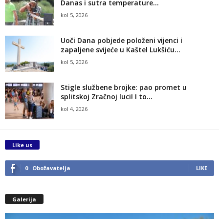
Danas i sutra temperature...
kol 5, 2026
Uoči Dana pobjede položeni vijenci i
zapaljene svijeće u Kaštel Lukšiću...
kol 5, 2026
Stigle službene brojke: pao promet u
splitskoj Zračnoj luci! I to...
kol 4, 2026
Like us
0
Obožavatelja
LIKE
Galerija