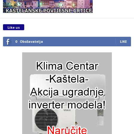
Like us
0
Obožavatelja
LIKE