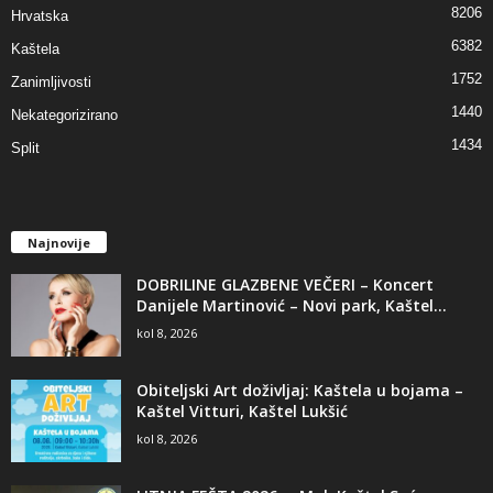
8206
Hrvatska
6382
Kaštela
1752
Zanimljivosti
1440
Nekategorizirano
1434
Split
Najnovije
DOBRILINE GLAZBENE VEČERI – Koncert
Danijele Martinović – Novi park, Kaštel...
kol 8, 2026
Obiteljski Art doživljaj: Kaštela u bojama –
Kaštel Vitturi, Kaštel Lukšić
kol 8, 2026