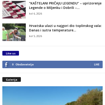
“KAŠTELANI PRIČAJU LEGENDU” – uprizorenje
Legende o Miljenku i Dobrili –...
kol 6, 2026
Hrvatska ulazi u najgori dio toplinskog vala:
Danas i sutra temperature...
kol 5, 2026
Like us
0
Obožavatelja
LIKE
Galerija