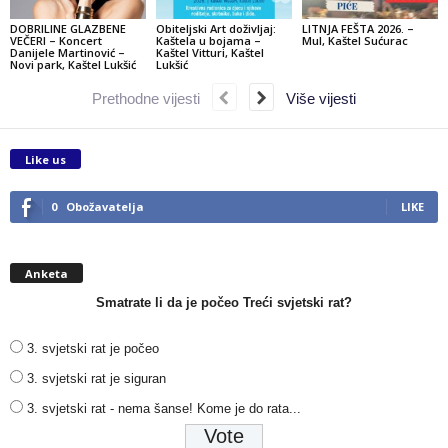
DOBRILINE GLAZBENE
Obiteljski Art doživljaj:
LITNJA FEŠTA 2026. –
VEČERI – Koncert
Kaštela u bojama –
Mul, Kaštel Sućurac
Danijele Martinović –
Kaštel Vitturi, Kaštel
Novi park, Kaštel Lukšić
Lukšić
Prethodne vijesti
Više vijesti
Like us
0
Obožavatelja
LIKE
Anketa
Smatrate li da je počeo Treći svjetski rat?
3. svjetski rat je počeo
3. svjetski rat je siguran
3. svjetski rat - nema šanse! Kome je do rata...