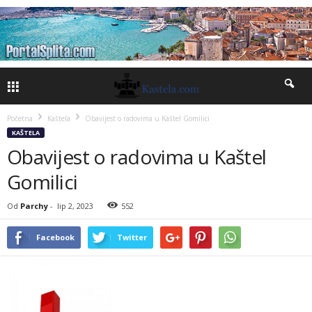
Početna
Kaštela
Obavijest o radovima u Kaštel Gomilici
KAŠTELA
Obavijest o radovima u Kaštel
Gomilici
Od
Parchy
-
lip 2, 2023
552
Facebook
Twitter