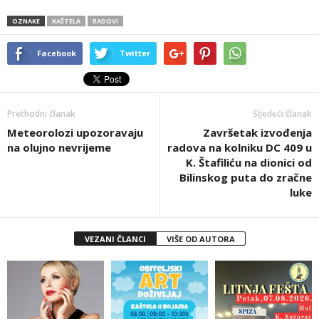
OZNAKE
KAŠTELA
RADOVI
Facebook
Twitter
Prethodni članak
Sljedeći članak
Meteorolozi upozoravaju
Završetak izvođenja
na olujno nevrijeme
radova na kolniku DC 409 u
K. Štafiliću na dionici od
Bilinskog puta do zračne
luke
VEZANI ČLANCI
VIŠE OD AUTORA