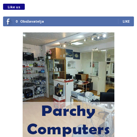
Like us
0
Obožavatelja
LIKE