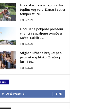
Hrvatska ulazi u najgori dio
toplinskog vala: Danas i sutra
temperature...
kol 5, 2026
Uoči Dana pobjede položeni
vijenci i zapaljene svijeće u
Kaštel Lukšiću...
kol 5, 2026
Stigle službene brojke: pao
promet u splitskoj Zračnoj
luci! I to...
kol 4, 2026
e us
0
Obožavatelja
LIKE