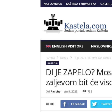
NASLOVNICA
KAŠTELA I HRVATSKA
GALERIJ
Kastela.COM
ENGLISH VISITORS
NASLOVNIC
Početna
Kaštela
DI JE ZAPELO? Most nad Kaštelan
KAŠTELA
DI JE ZAPELO? Mos
zaljevom bit će vis
Od
Parchy
-
stu 8, 2023
735
UDIO
Facebook
Twitter