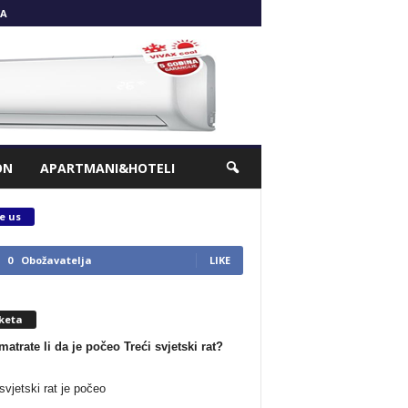
A
ON
APARTMANI&HOTELI
e us
0
Obožavatelja
LIKE
keta
matrate li da je počeo Treći svjetski rat?
svjetski rat je počeo