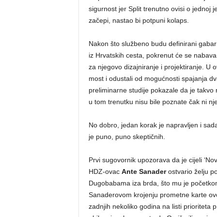
sigurnost jer Split trenutno ovisi o jednoj 
začepi, nastao bi potpuni kolaps.
Nakon što službeno budu definirani gabarit
iz Hrvatskih cesta, pokrenut će se nabava
za njegovo dizajniranje i projektiranje. U ov
most i odustali od mogućnosti spajanja d
preliminarne studije pokazale da je takvo rj
u tom trenutku nisu bile poznate čak ni nj
No dobro, jedan korak je napravljen i sad
je puno, puno skeptičnih.
Prvi sugovornik upozorava da je cijeli ‘Nov
HDZ-ovac
Ante Sanader
ostvario želju p
Dugobabama iza brda, što mu je početkom p
Sanaderovom krojenju prometne karte ovog 
zadnjih nekoliko godina na listi prioriteta