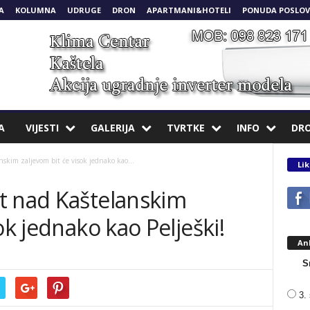
A
KOLUMNA
UDRUGE
DRON
APARTMANI&HOTELI
PONUDA POSLOV
A
VIJESTI
GALERIJA
TVRTKE
INFO
DR
skim zaljevom bit će visok jednako kao...
Lik
t nad Kaštelanskim
ok jednako kao Pelješki!
An
S
3. 