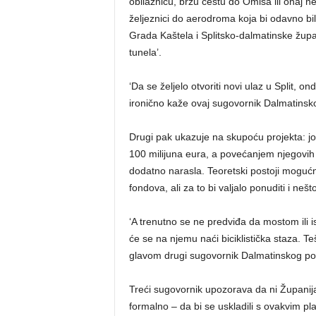
obilaznicu, brzu cestu do Omiša ili onaj ne
željeznici do aerodroma koja bi odavno b
Grada Kaštela i Splitsko-dalmatinske župan
tunela’.
‘Da se željelo otvoriti novi ulaz u Split, 
ironično kaže ovaj sugovornik Dalmatinsko
Drugi pak ukazuje na skupoću projekta: jo
100 milijuna eura, a povećanjem njegovih 
dodatno narasla. Teoretski postoji mogućn
fondova, ali za to bi valjalo ponuditi i ne
‘A trenutno se ne predviđa da mostom ili i
će se na njemu naći biciklistička staza. Te
glavom drugi sugovornik Dalmatinskog por
Treći sugovornik upozorava da ni Županija
formalno – da bi se uskladili s ovakvim 