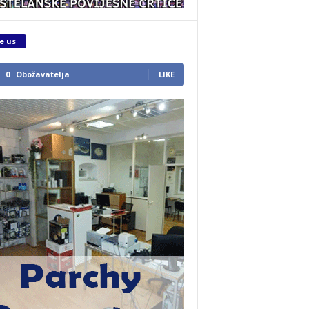
e us
0
Obožavatelja
LIKE