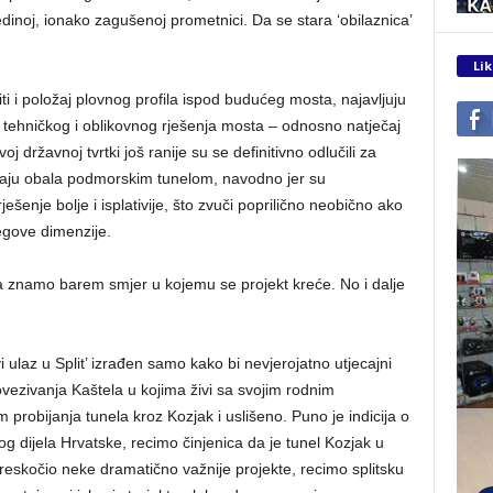
jedinoj, ionako zagušenoj prometnici. Da se stara ‘obilaznica’
Lik
i i položaj plovnog profila ispod budućeg mosta, najavljuju
 tehničkog i oblikovnog rješenja mosta – odnosno natječaj
oj državnoj tvrtki još ranije su se definitivno odlučili za
vaju obala podmorskim tunelom, navodno jer su
ešenje bolje i isplativije, što zvuči poprilično neobično ako
egove dimenzije.
a znamo barem smjer u kojemu se projekt kreće. No i dalje
i ulaz u Split’ izrađen samo kako bi nevjerojatno utjecajni
ovezivanja Kaštela u kojima živi sa svojim rodnim
robijanja tunela kroz Kozjak i uslišeno. Puno je indicija o
dijela Hrvatske, recimo činjenica da je tunel Kozjak u
 preskočio neke dramatično važnije projekte, recimo splitsku