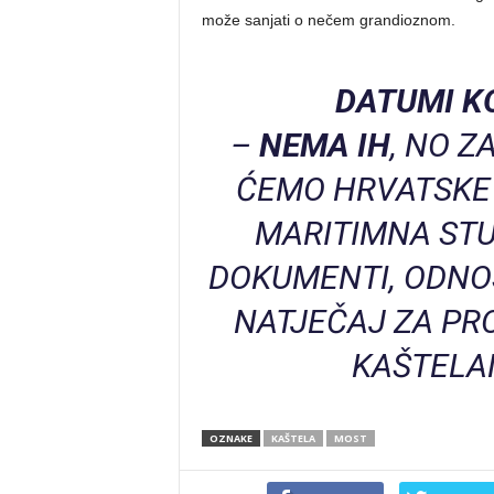
može sanjati o nečem grandioznom.
DATUMI KO
–
NEMA IH
, NO Z
ĆEMO HRVATSKE 
MARITIMNA STU
DOKUMENTI, ODNOS
NATJEČAJ ZA PR
KAŠTELA
OZNAKE
KAŠTELA
MOST