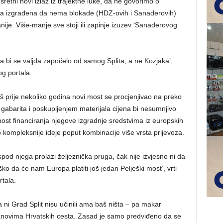
sretni novi izlaz iz trajektne luke, da ne govorimo o
ila izgrađena da nema blokade (HDZ-ovih i Sanaderovih)
ije. Više-manje sve stoji ili zapinje izuzev ‘Sanaderovog
onda bi se valjda započelo od samog Splita, a ne Kozjaka’,
g portala.
š prije nekoliko godina novi most se procjenjivao na preko
gabarita i poskupljenjem materijala cijena bi nesumnjivo
ost financiranja njegove izgradnje sredstvima iz europskih
što kompleksnije ideje poput kombinacije više vrsta prijevoza.
spod njega prolazi željeznička pruga, čak nije izvjesno ni da
ško da će nam Europa platiti još jedan Pelješki most’, vrti
tala.
 ni Grad Split nisu učinili ama baš ništa – pa makar
planovima Hrvatskih cesta. Zasad je samo predviđeno da se