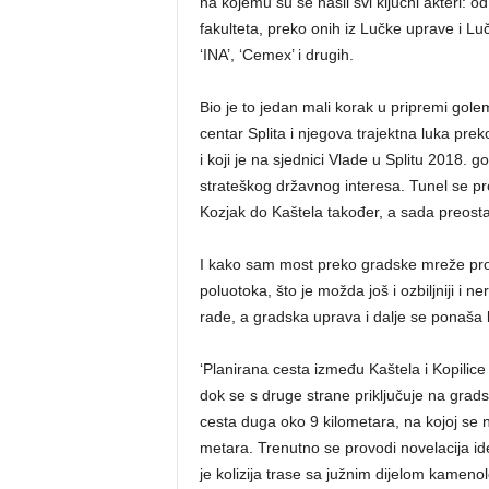
na kojemu su se našli svi ključni akteri: 
fakulteta, preko onih iz Lučke uprave i Lučk
‘INA’, ‘Cemex’ i drugih.
Bio je to jedan mali korak u pripremi gol
centar Splita i njegova trajektna luka pre
i koji je na sjednici Vlade u Splitu 2018. 
strateškog državnog interesa. Tunel se proš
Kozjak do Kaštela također, a sada preostaje
I kako sam most preko gradske mreže pr
poluotoka, što je možda još i ozbiljniji i 
rade, a gradska uprava i dalje se ponaša
‘Planirana cesta između Kaštela i Kopilice
dok se s druge strane priključuje na grad
cesta duga oko 9 kilometara, na kojoj se 
metara. Trenutno se provodi novelacija ide
je kolizija trase sa južnim dijelom kameno