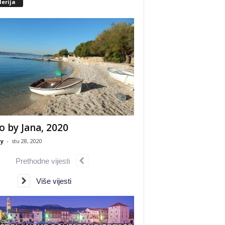
erija
o by Jana, 2020
y
-
stu 28, 2020
Prethodne vijesti
Više vijesti