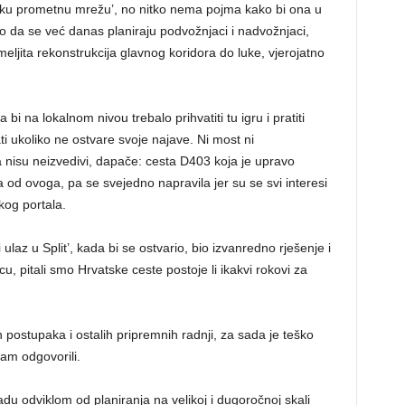
sku prometnu mrežu’, no nitko nema pojma kako bi ona u
ilo da se već danas planiraju podvožnjaci i nadvožnjaci,
meljita rekonstrukcija glavnog koridora do luke, vjerojatno
 bi na lokalnom nivou trebalo prihvatiti tu igru i pratiti
i ukoliko ne ostvare svoje najave. Ni most ni
nisu neizvedivi, dapače: cesta D403 koja je upravo
a od ovoga, pa se svejedno napravila jer su se svi interesi
kog portala.
ulaz u Split’, kada bi se ostvario, bio izvanredno rješenje i
cu, pitali smo Hrvatske ceste postoje li ikakvi rokovi za
 postupaka i ostalih pripremnih radnji, za sada je teško
nam odgovorili.
du odviklom od planiranja na velikoj i dugoročnoj skali