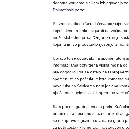
dodatne varijante s ciljem izbjegavanja z
Dalmatinski portal
.
Potvrdili su da se ‘usuglašava pozicija i v
koja bi time trebala osigurati da većina bro
može slobodno proći. ‘Organiziran je sa
kojemu im se predstavilo rješenje iz marit
Upravo to se događalo na spomenutom sast
informacijama potvrđena visina mosta od 
nije dogodilo i da se ostalo na ranijoj verz
spomenute na početku teksta komotno su m
nova luka na Stinicama namijenjena kamio
nju će moći uploviti čak i ‘ogromna većina’
Sam projekt gradnje mosta preko Kaštelansk
urbanista, a posebno snažno artikulirao ga
se o zapravo logičnom otvaranju grada pr
za petnaestak kilometara i rasterećenju o