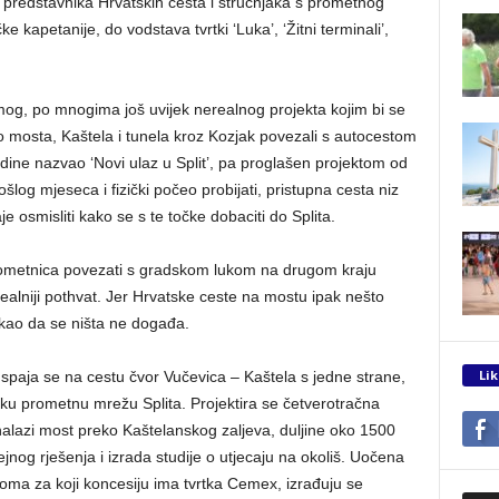
od predstavnika Hrvatskih cesta i stručnjaka s prometnog
e kapetanije, do vodstava tvrtki ‘Luka’, ‘Žitni terminali’,
emog, po mnogima još uvijek nerealnog projekta kojim bi se
ko mosta, Kaštela i tunela kroz Kozjak povezali s autocestom
godine nazvao ‘Novi ulaz u Split’, pa proglašen projektom od
log mjeseca i fizički počeo probijati, pristupna cesta niz
 osmisliti kako se s te točke dobaciti do Splita.
ometnica povezati s gradskom lukom na drugom kraju
nerealniji pothvat. Jer Hrvatske ceste na mostu ipak nešto
 kao da se ništa ne događa.
Lik
 spaja se na cestu čvor Vučevica – Kaštela s jedne strane,
sku prometnu mrežu Splita. Projektira se četverotračna
nalazi most preko Kaštelanskog zaljeva, duljine oko 1500
jnog rješenja i izrada studije o utjecaju na okoliš. Uočena
loma za koji koncesiju ima tvrtka Cemex, izrađuju se