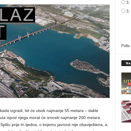
3. 
3.
Polls
Na
kada izgradi, bit će visok najmanje 55 metara – dakle
puta ispod njega morat će iznositi najmanje 200 metara.
litu prije tri tjedna, o kojemu javnost nije obaviještena, a