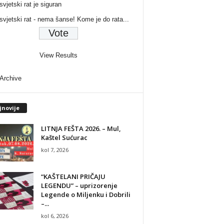
svjetski rat je siguran
 svjetski rat - nema šanse! Kome je do rata...
View Results
 Archive
jnovije
LITNJA FEŠTA 2026. – Mul,
Kaštel Sućurac
kol 7, 2026
“KAŠTELANI PRIČAJU
LEGENDU” – uprizorenje
Legende o Miljenku i Dobrili
–...
kol 6, 2026