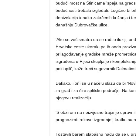
budući most na Stinicama ‘spaja na grad
budućnosti trebala izgledati. Logično bi b
denivelacija ionako zakrčenih križanja i te
današnje Dubrovačke ulice.
‘Ako se već smatra da se radi o iluziji, onda
Hrvatske ceste ukorak, pa ih onda prozivat
prilagođavanje gradske mreže prometnica 
izgrađena u Rijeci skuplja je i kompleksnij
poklopili’, kaže treći sugovornik Dalmatins
Dakako, i oni se u načelu slažu da bi ‘Novi 
za grad i za šire splitsko područje. Na kon
njegovu realizaciju.
‘S obzirom na neizvjesno trajanje upravnih
prognozirati rokove izgradnje’, kratko su 
I ostavili barem slabašnu nadu da se u gra