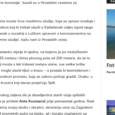
Gal
one koncesije’, kazali su u Hrvatskim cestama za
isina mosta’ kroz maritimnu studiju, koja se upravo izrađuje i
dova koji bi trebali ulaziti u Kaštelanski zaljev ispod njega
stanak u suradnji s Lučkom upravom s koncesionarima na
imne studije’, kažu nam iz Hrvatskih cesta.
anku otprije tri tjedna, na kojemu je po neslužbenim
55 metara i širina plovnog puta od 200 metara; da se to
Fot
iji mosta s tek trideset metara visine, sve velike tvrtke
ogle staviti ključ u bravu – a postala bi besmislenom i
Parch
nskom prometu, koja se uskoro počinje graditi. Ovako, u
 kruzera koji danas posjećuju Split.
og zaljeva dio je desetljećima starih vizija splitskih
 je arhitekt
Ante Kuzmanić
prije petnaestak godina. Radi
ema svojoj okolici i obratno, skraćenju veze sa Zagrebom
d prometnih gužvi na istoku, ali i koraku značajnom za