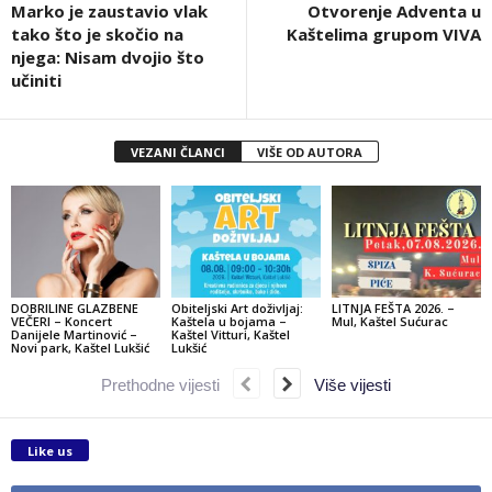
Marko je zaustavio vlak
Otvorenje Adventa u
tako što je skočio na
Kaštelima grupom VIVA
njega: Nisam dvojio što
učiniti
VEZANI ČLANCI
VIŠE OD AUTORA
DOBRILINE GLAZBENE
Obiteljski Art doživljaj:
LITNJA FEŠTA 2026. –
VEČERI – Koncert
Kaštela u bojama –
Mul, Kaštel Sućurac
Danijele Martinović –
Kaštel Vitturi, Kaštel
Novi park, Kaštel Lukšić
Lukšić
Prethodne vijesti
Više vijesti
Like us