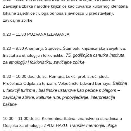
Zavičajna zbirka narodne knjižnice kao čuvarica kulturnog identiteta
lokalne zajednice : uloga odnosa s javnošću u predstavljanju
zavičajne zbirke
9.20 – 11.30 POZVANA IZLAGANJA
9.20 – 9.30 Anamarija Starčević Štambuk, knjižničarska savjetnica,
75. godišnjica osnutka Instituta
Institut za etnologiju i folkloristiku:
za etnologiju i folkloristiku: zavičajne zbirke
9.30 – 10.30 doc. dr. sc. Romana Lekić, prof. struč. stud.,
Baština
Pročelnica Odjela za turizam, Veleučilište Edward Bernays:
u funkciji turizma : baštinske ustanove kao pećine s blagom –
zavičajne zbirke, kulturne rute, pripovijedanje, interpretacija
baštine
10.30 – 11.00 dr. sc. Klementina Batina, znanstvena suradnica u
Transfer memorije: uloga
Odsjeku za etnologiju ZPDZ HAZU: