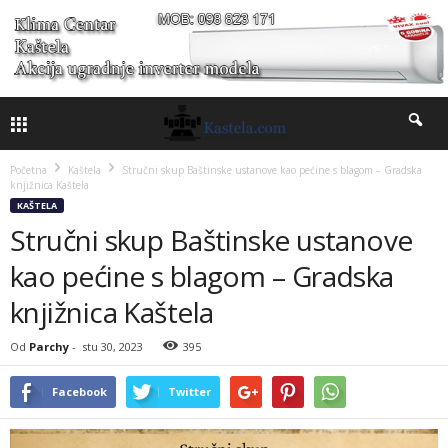
Početna
Kaštela
Stručni skup Baštinske ustanove kao pećine s blagom – Gradska
knjižnica Kaštela
KAŠTELA
Stručni skup Baštinske ustanove
kao pećine s blagom – Gradska
knjižnica Kaštela
Od
Parchy
-
stu 30, 2023
395
Facebook
Twitter