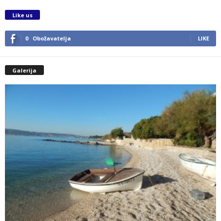
Like us
0
Obožavatelja
LIKE
Galerija