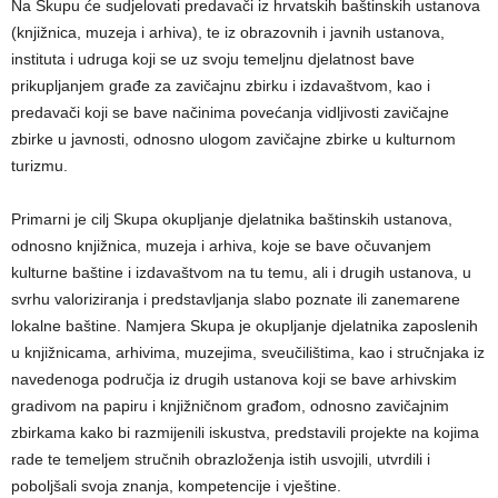
Na Skupu će sudjelovati predavači iz hrvatskih baštinskih ustanova
(knjižnica, muzeja i arhiva), te iz obrazovnih i javnih ustanova,
instituta i udruga koji se uz svoju temeljnu djelatnost bave
prikupljanjem građe za zavičajnu zbirku i izdavaštvom, kao i
predavači koji se bave načinima povećanja vidljivosti zavičajne
zbirke u javnosti, odnosno ulogom zavičajne zbirke u kulturnom
turizmu.
Primarni je cilj Skupa okupljanje djelatnika baštinskih ustanova,
odnosno knjižnica, muzeja i arhiva, koje se bave očuvanjem
kulturne baštine i izdavaštvom na tu temu, ali i drugih ustanova, u
svrhu valoriziranja i predstavljanja slabo poznate ili zanemarene
lokalne baštine. Namjera Skupa je okupljanje djelatnika zaposlenih
u knjižnicama, arhivima, muzejima, sveučilištima, kao i stručnjaka iz
navedenoga područja iz drugih ustanova koji se bave arhivskim
gradivom na papiru i knjižničnom građom, odnosno zavičajnim
zbirkama kako bi razmijenili iskustva, predstavili projekte na kojima
rade te temeljem stručnih obrazloženja istih usvojili, utvrdili i
poboljšali svoja znanja, kompetencije i vještine.