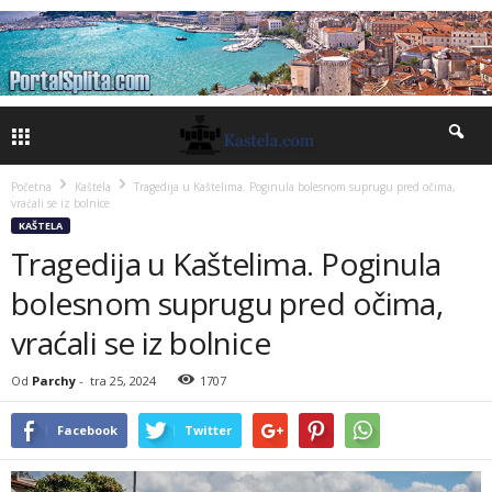
Početna
Kaštela
Tragedija u Kaštelima. Poginula bolesnom suprugu pred očima,
vraćali se iz bolnice
KAŠTELA
Tragedija u Kaštelima. Poginula
bolesnom suprugu pred očima,
vraćali se iz bolnice
Od
Parchy
-
tra 25, 2024
1707
Facebook
Twitter