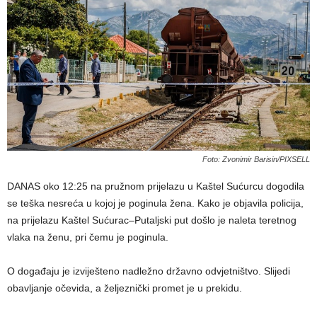
Foto: Zvonimir Barisin/PIXSELL
DANAS oko 12:25 na pružnom prijelazu u Kaštel Sućurcu dogodila
se teška nesreća u kojoj je poginula žena. Kako je objavila policija,
na prijelazu Kaštel Sućurac–Putaljski put došlo je naleta teretnog
vlaka na ženu, pri čemu je poginula.
O događaju je izviješteno nadležno državno odvjetništvo. Slijedi
obavljanje očevida, a željeznički promet je u prekidu.