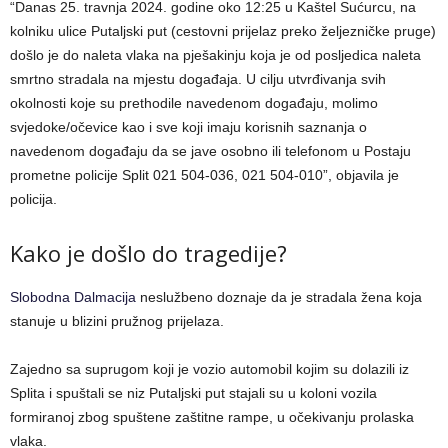
“Danas 25. travnja 2024. godine oko 12:25 u Kaštel Sućurcu, na
kolniku ulice Putaljski put (cestovni prijelaz preko željezničke pruge)
došlo je do naleta vlaka na pješakinju koja je od posljedica naleta
smrtno stradala na mjestu događaja. U cilju utvrđivanja svih
okolnosti koje su prethodile navedenom događaju, molimo
svjedoke/očevice kao i sve koji imaju korisnih saznanja o
navedenom događaju da se jave osobno ili telefonom u Postaju
prometne policije Split 021 504-036, 021 504-010”, objavila je
policija.
Kako je došlo do tragedije?
Slobodna Dalmacija
neslužbeno doznaje da je stradala žena koja
stanuje u blizini pružnog prijelaza.
Zajedno sa suprugom koji je vozio automobil kojim su dolazili iz
Splita i spuštali se niz Putaljski put stajali su u koloni vozila
formiranoj zbog spuštene zaštitne rampe, u očekivanju prolaska
vlaka.