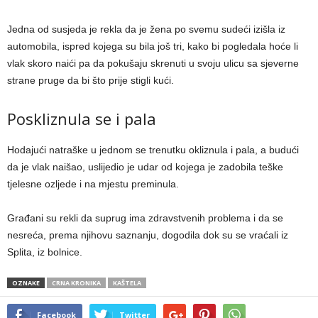
Jedna od susjeda je rekla da je žena po svemu sudeći izišla iz
automobila, ispred kojega su bila još tri, kako bi pogledala hoće li
vlak skoro naići pa da pokušaju skrenuti u svoju ulicu sa sjeverne
strane pruge da bi što prije stigli kući.
Poskliznula se i pala
Hodajući natraške u jednom se trenutku okliznula i pala, a budući
da je vlak naišao, uslijedio je udar od kojega je zadobila teške
tjelesne ozljede i na mjestu preminula.
Građani su rekli da suprug ima zdravstvenih problema i da se
nesreća, prema njihovu saznanju, dogodila dok su se vraćali iz
Splita, iz bolnice.
OZNAKE
CRNA KRONIKA
KAŠTELA
Facebook
Twitter