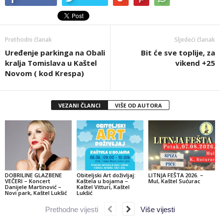
Prethodni članak
Sljedeći članak
Uređenje parkinga na Obali
Bit će sve toplije, za
kralja Tomislava u Kaštel
vikend +25
Novom ( kod Krespa)
VEZANI ČLANCI
VIŠE OD AUTORA
DOBRILINE GLAZBENE
Obiteljski Art doživljaj:
LITNJA FEŠTA 2026. –
VEČERI – Koncert
Kaštela u bojama –
Mul, Kaštel Sućurac
Danijele Martinović –
Kaštel Vitturi, Kaštel
Novi park, Kaštel Lukšić
Lukšić
Prethodne vijesti
Više vijesti