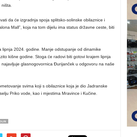
 ništa.
ati da će izgradnja spoja splitsko-solinske obilaznice i
ona Mall”, koja na tom dijelu ima status državne ceste, biti
ja lipnja 2024. godine. Manje odstupanje od dinamike
to kišne godine. Stoga će radovi biti gotovi krajem lipnja
d – najavljuje glasnogovornica Đurijanček u odgovoru na naše
rometovanje svima koji s obilaznice koja je dio Jadranske
selju Priko vode, kao i mjestima Mravince i Kučine.
OLIN