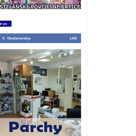
e us
0
Obožavatelja
LIKE