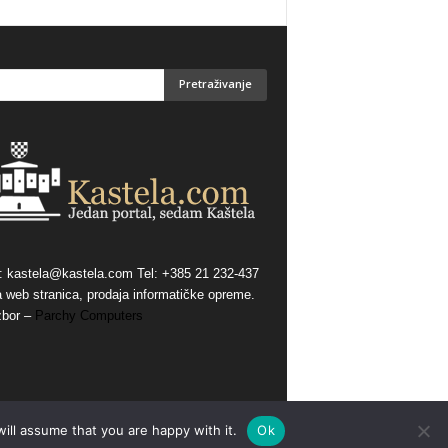
:
kastela@kastela.com Tel: +385 21 232-437
a web stranica, prodaja informatičke opreme.
zbor –
Parchy Computers
ill assume that you are happy with it.
Ok