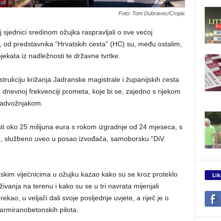
Foto: Tom Dubravec/Cropix
j sjednici sredinom ožujka raspravljali o sve većoj
 od predstavnika “Hrvatskih cesta” (HC) su, među ostalim,
ojekata iz nadležnosti te državne tvrtke.
strukciju križanja Jadranske magistrale i županijskih cesta
po dnevnoj frekvenciji prometa, koje bi se, zajedno s rijekom
 nadvožnjakom.
sti oko 25 milijuna eura s rokom izgradnje od 24 mjeseca, s
ć
, službeno uveo u posao izvođača, samoborsku “DiV
nskim vijećnicima u ožujku kazao kako su se kroz proteklo
Lik
ivanja na terenu i kako su se u tri navrata mijenjali
ekao, u veljači dali svoje posljednje uvjete, a riječ je o
 armiranobetonskih pilota.