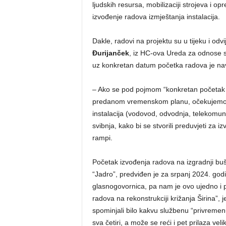
ljudskih resursa, mobilizaciji strojeva i op
izvođenje radova izmještanja instalacija.
Dakle, radovi na projektu su u tijeku i od
Đurijanček
, iz HC-ova Ureda za odnose s 
uz konkretan datum početka radova je na
– Ako se pod pojmom “konkretan početak 
predanom vremenskom planu, očekujemo da 
instalacija (vodovod, odvodnja, telekomunika
svibnja, kako bi se stvorili preduvjeti za 
rampi.
Početak izvođenja radova na izgradnji buš
“Jadro”, predviđen je za srpanj 2024. go
glasnogovornica, pa nam je ovo ujedno i p
radova na rekonstrukciji križanja Širina”, 
spominjali bilo kakvu službenu “privreme
sva četiri, a može se reći i pet prilaza ve