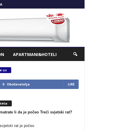
A
ON
APARTMANI&HOTELI
e us
0
Obožavatelja
LIKE
keta
matrate li da je počeo Treći svjetski rat?
svjetski rat je počeo