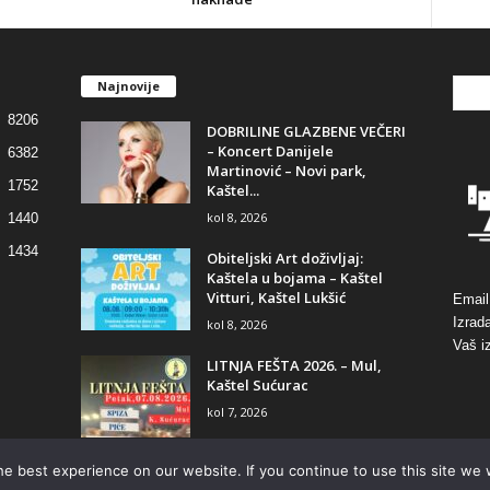
Najnovije
8206
DOBRILINE GLAZBENE VEČERI
– Koncert Danijele
6382
Martinović – Novi park,
1752
Kaštel...
kol 8, 2026
1440
1434
Obiteljski Art doživljaj:
Kaštela u bojama – Kaštel
Vitturi, Kaštel Lukšić
Email
Izrad
kol 8, 2026
Vaš i
LITNJA FEŠTA 2026. – Mul,
Kaštel Sućurac
kol 7, 2026
e best experience on our website. If you continue to use this site we w