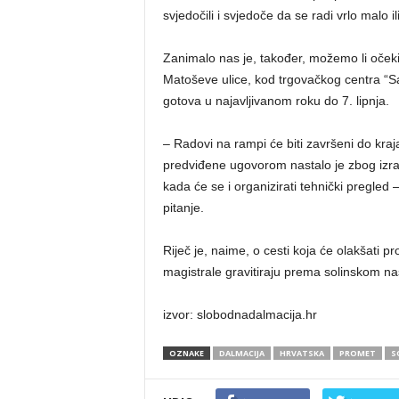
svjedočili i svjedoče da se radi vrlo malo ili
Zanimalo nas je, također, možemo li očekiv
Matoševe ulice, kod trgovačkog centra “Sal
gotova u najavljivanom roku do 7. lipnja.
– Radovi na rampi će biti završeni do kra
predviđene ugovorom nastalo je zbog izrazi
kada će se i organizirati tehnički pregle
pitanje.
Riječ je, naime, o cesti koja će olakšati p
magistrale gravitiraju prema solinskom na
izvor: slobodnadalmacija.hr
OZNAKE
DALMACIJA
HRVATSKA
PROMET
S