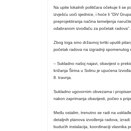
Na upite lokalnih političara očekuje li se 
izvješću uoči sjednice, i hoće li “DiV Gru
preprojektiranja načina temeljenja naručit
odabranom izvođaču za početak radova”.
Zbog toga smo državnoj tvrtki uputili pita
početak radova na izgradnji spomenutog
– Sukladno našoj najavi, obavijest o pre
križanja Širina u Solinu je upućena Izvođ
8. travnja.
Sukladno ugovornim obvezama i propisan
nakon zaprimanja obavijesti, počeo s pri
Među ostalim, trenutno se radi na usklađ
detaljnih planova izvođenja radova, izradi
budućih instalacija, koordinaciji vlasnika p