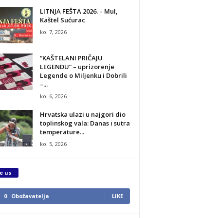
LITNJA FEŠTA 2026. – Mul,
Kaštel Sućurac
kol 7, 2026
“KAŠTELANI PRIČAJU
LEGENDU” – uprizorenje
Legende o Miljenku i Dobrili
–...
kol 6, 2026
Hrvatska ulazi u najgori dio
toplinskog vala: Danas i sutra
temperature...
kol 5, 2026
e us
0
Obožavatelja
LIKE