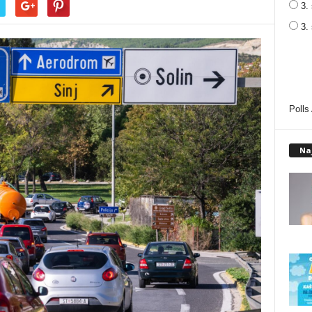
3. 
3.
Polls
Na