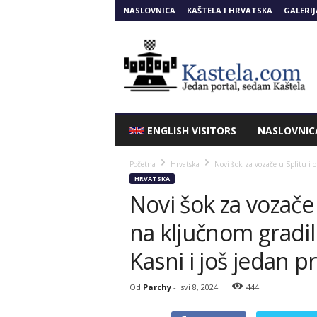
NASLOVNICA
KAŠTELA I HRVATSKA
GALERIJ
Kastela.COM
ENGLISH VISITORS
NASLOVNIC
Početna
Hrvatska
Novi šok za vozače u Splitu i o
HRVATSKA
Novi šok za vozače 
na ključnom gradili
Kasni i još jedan p
Od
Parchy
-
svi 8, 2024
444