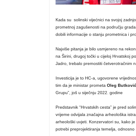
Kada su solinski vijećnici na svojoj zadnjo
prometnoj zagušenosti na području grada,
dobili informacije o stanju prometnica i pr
Najviše pitanja je bilo usmjereno na rekon
na Širini, drugoj točki u cijeloj Hrvatskoj 
Jadro, trebalo premostiti četverotračnim
Investicija je to HC-a, ugovorene vrijedno
tim da je ministar prometa
Oleg Butkovi
Grupu”, još u siječnju 2022. godine
Predstavnik “Hrvatskih cesta” je pred soli
vrijeme odvijala značajna arheološka istraž
arheološki uvjeti. Konzervatori su, kako je r
potrebi preprojektiranja temelja, odnosno