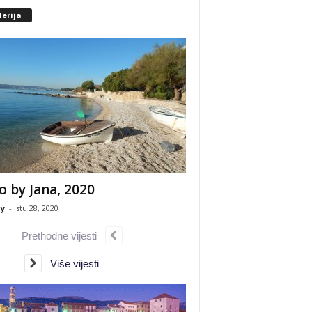
erija
o by Jana, 2020
y
-
stu 28, 2020
Prethodne vijesti
Više vijesti