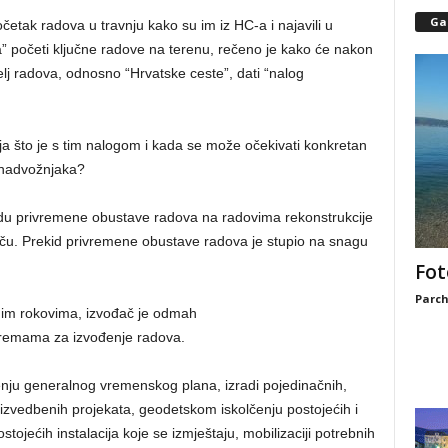
Gal
početak radova u travnju kako su im iz HC-a i najavili u
pa” početi ključne radove na terenu, rečeno je kako će nakon
elj radova, odnosno “Hrvatske ceste”, dati “nalog
nja što je s tim nalogom i kada se može očekivati konkretan
 nadvožnjaka?
kidu privremene obustave radova na radovima rekonstrukcije
aču. Prekid privremene obustave radova je stupio na snagu
Fot
Parch
im rokovima, izvođač je odmah
premama za izvođenje radova.
enju generalnog vremenskog plana, izradi pojedinačnih,
 izvedbenih projekata, geodetskom iskolčenju postojećih i
ostojećih instalacija koje se izmještaju, mobilizaciji potrebnih