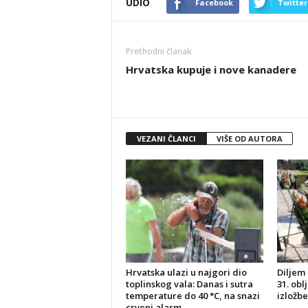
UDIO
Facebook
Twitter
Prethodni članak
Hrvatska kupuje i nove kanadere
VEZANI ČLANCI
VIŠE OD AUTORA
Hrvatska ulazi u najgori dio
Diljem 
toplinskog vala: Danas i sutra
31. obl
temperature do 40 °C, na snazi
izložbe
crveni alarm