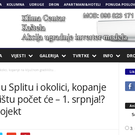
A
KOLUMNA
UDRUGE
DRON
APARTMANI&HOTELI
PONUDA POSLOV
A
VIJESTI
GALERIJA
TVRTKE
INFO
DR
kolici, kopanje na ključnom gradilištu...
Lik
u Splitu i okolici, kopanje
štu počet će – 1. srpnja!?
An
rojekt
S
3. 