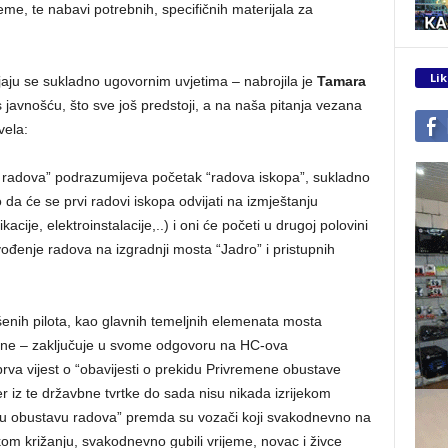
reme, te nabavi potrebnih, specifičnih materijala za
Lik
vijaju se sukladno ugovornim uvjetima – nabrojila je
Tamara
javnošću, što sve još predstoji, a na naša pitanja vezana
vela:
radova” podrazumijeva početak “radova iskopa”, sukladno
će se prvi radovi iskopa odvijati na izmještanju
cije, elektroinstalacije,..) i oni će početi u drugoj polovini
izvođenje radova na izgradnji mosta “Jadro” i pristupnih
enih pilota, kao glavnih temeljnih elemenata mosta
dine – zaključuje u svome odgovoru na HC-ova
rva vijest o “obavijesti o prekidu Privremene obustave
jer iz te državbne tvrtke do sada nisu nikada izrijekom
nu obustavu radova” premda su vozači koji svakodnevno na
likom križanju, svakodnevno gubili vrijeme, novac i živce