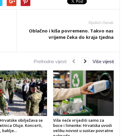
Sljedeći članak
Oblačno i kiša povremeno. Takvo nas
vrijeme čeka do kraja tjedna
Prethodne vijesti
Više vijesti
Hrvatske obilježava se
Više neće vrijediti samo za
jetnica Oluje. Koncerti,
boce i limenke: Hrvatska uvodi
, baklje…
veliku novost u sustav povratne
naknade