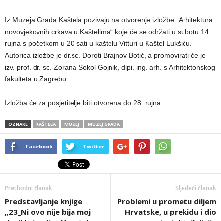
Iz Muzeja Grada Kaštela pozivaju na otvorenje izložbe „Arhitektura
novovjekovnih crkava u Kaštelima“ koje će se održati u subotu 14.
rujna s početkom u 20 sati u kaštelu Vitturi u Kaštel Lukšiću.
Autorica izložbe je dr.sc. Doroti Brajnov Botić, a promovirati će je
izv. prof. dr. sc. Zorana Sokol Gojnik, dipi. ing. arh. s Arhitektonskog
fakulteta u Zagrebu.
Izložba će za posjetitelje biti otvorena do 28. rujna.
OZNAKE
KAŠTELA
MUZEJ
MUZEJ GRADA
Facebook
Twitter
Prethodni članak
Sljedeći članak
Predstavljanje knjige
Problemi u prometu diljem
„23_Ni ovo nije bija moj
Hrvatske, u prekidu i dio