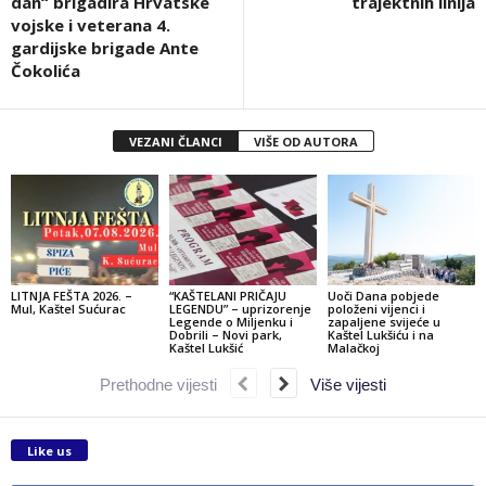
dan“ brigadira Hrvatske
trajektnih linija
vojske i veterana 4.
gardijske brigade Ante
Čokolića
VEZANI ČLANCI
VIŠE OD AUTORA
LITNJA FEŠTA 2026. –
“KAŠTELANI PRIČAJU
Uoči Dana pobjede
Mul, Kaštel Sućurac
LEGENDU” – uprizorenje
položeni vijenci i
Legende o Miljenku i
zapaljene svijeće u
Dobrili – Novi park,
Kaštel Lukšiću i na
Kaštel Lukšić
Malačkoj
Prethodne vijesti
Više vijesti
Like us