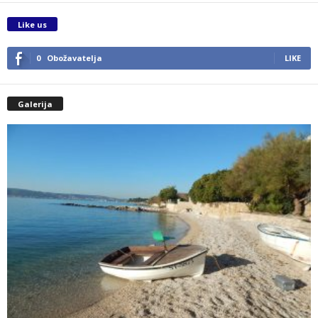
Like us
0
Obožavatelja
LIKE
Galerija