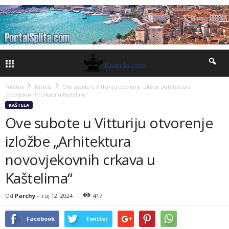
Početna
Kaštela
Ove subote u Vitturiju otvorenje izložbe „Arhitektura
novovjekovnih crkava u Kaštelima“
KAŠTELA
Ove subote u Vitturiju otvorenje
izložbe „Arhitektura
novovjekovnih crkava u
Kaštelima“
Od
Parchy
-
ruj 12, 2024
417
Facebook
Twitter