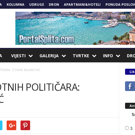
A
KOLUMNA
UDRUGE
DRON
APARTMANI&HOTELI
PONUDA POSLOV
A
VIJESTI
GALERIJA
TVRTKE
INFO
DR
ITIČARA: ZORAN MILANOVIĆ
Lik
OTNIH POLITIČARA:
Ć
An
S
3. 