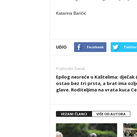
Katarina Baričić
UDIO
Facebook
Twitter
Prethodni članak
Epilog nesreće u Kaštelima: dječak 
ostao bez tri prsta, a brat ima ozl
glave. Roditeljima na vrata kuca C
VEZANI ČLANCI
VIŠE OD AUTORA