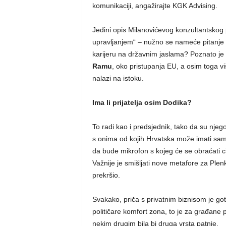
komunikaciji, angažirajte KGK Advising.
Jedini opis Milanovićevog konzultantskog p
upravljanjem“ – nužno se nameće pitanje kak
karijeru na državnim jaslama? Poznato je
Ramu
, oko pristupanja EU, a osim toga viš
nalazi na istoku.
Ima li prijatelja osim Dodika?
To radi kao i predsjednik, tako da su njego
s onima od kojih Hrvatska može imati sam
da bude mikrofon s kojeg će se obraćati ci
Važnije je smišljati nove metafore za Plenk
prekršio.
Svakako, priča s privatnim biznisom je got
političare komfort zona, to je za građane p
nekim drugim bila bi druga vrsta patnje.