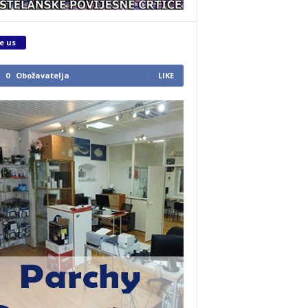
e us
0
Obožavatelja
LIKE