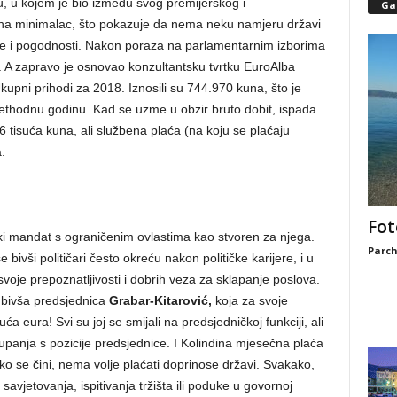
, u kojem je bio između svog premijerskog i
Gal
n na minimalac, što pokazuje da nema neku namjeru državi
laće i pogodnosti. Nakon poraza na parlamentarnim izborima
. A zapravo je osnovao konzultantsku tvrtku EuroAlba
 Ukupni prihodi za 2018. Iznosili su 744.970 kuna, što je
thodnu godinu. Kad se uzme u obzir bruto dobit, ispada
 tisuća kuna, ali službena plaća (na koju se plaćaju
.
Fot
nički mandat s ograničenim ovlastima kao stvoren za njega.
Parch
bivši političari često okreću nakon političke karijere, i u
svoje prepoznatljivosti i dobrih veza za sklapanje poslova.
 bivša predsjednica
Grabar-Kitarović,
koja za svoje
a eura! Svi su joj se smijali na predsjedničkoj funkciji, ali
upanja s pozicije predsjednice. I Kolindina mjesečna plaća
ako se čini, nema volje plaćati doprinose državi. Svakako,
avjetovanja, ispitivanja tržišta ili poduke u govornoj