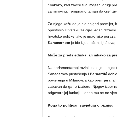
Svakako, kad završi svoj izvjesni drugi pr
za mirovinu. Tempirano taman da cijeli živo
Za njega kažu da je bio najgori premijer, i
opustošio Hrvatsku za cijeli jedan državn
hrvatske politike iako je imao više poraz
Karamarkom
je bio izjednačen, i još dva
Može za predsjednika, ali nikako za pr
Na parlamentarnoj razini uspio je pobijed
Sanaderova pustošenja i
Bernardić
dobio
povjerenja u Milanovića kao premijera, al
zabavan da ga re-izaberu. Njegov izbor nal
odgovornijoj funkciji – onda mu se ne vjer
Koga to političari savjetuju o biznisu