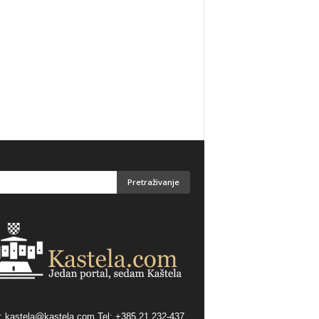
:
kastela@kastela.com Tel: +385 21 232-437