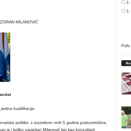
3. 
3.
: ZORAN MILANOVIĆ
Polls
Na
mandat
jedina kvalifikacija
vatske politike, s izuzetkom onih 5 godina poduzetništva,
kav je i koliko uspješan Milanović bio kao konzultant.