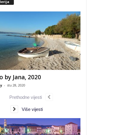
erija
o by Jana, 2020
y
-
stu 28, 2020
Prethodne vijesti
Više vijesti