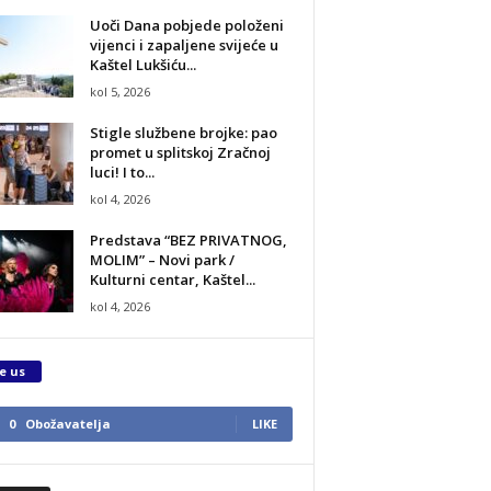
Uoči Dana pobjede položeni
vijenci i zapaljene svijeće u
Kaštel Lukšiću...
kol 5, 2026
Stigle službene brojke: pao
promet u splitskoj Zračnoj
luci! I to...
kol 4, 2026
Predstava “BEZ PRIVATNOG,
MOLIM” – Novi park /
Kulturni centar, Kaštel...
kol 4, 2026
e us
0
Obožavatelja
LIKE