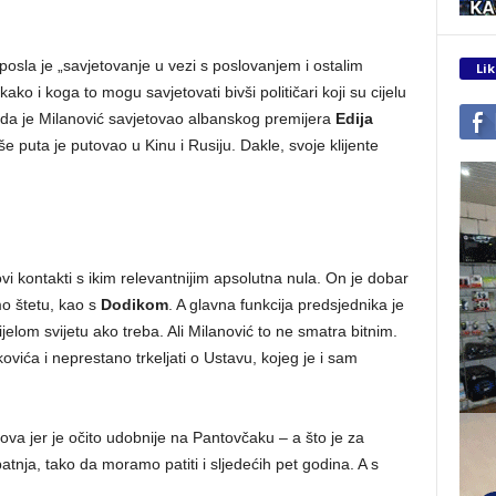
osla je „savjetovanje u vezi s poslovanjem i ostalim
Lik
o i koga to mogu savjetovati bivši političari koji su cijelu
 da je Milanović savjetovao albanskog premijera
Edija
e puta je putovao u Kinu i Rusiju. Dakle, svoje klijente
vi kontakti s ikim relevantnijim apsolutna nula. On je dobar
o štetu, kao s
Dodikom
. A glavna funkcija predsjednika je
jelom svijetu ako treba. Ali Milanović to ne smatra bitnim.
ovića i neprestano trkeljati o Ustavu, kojeg je i sam
ova jer je očito udobnije na Pantovčaku – a što je za
atnja, tako da moramo patiti i sljedećih pet godina. A s