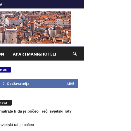
A
ON
APARTMANI&HOTELI
e us
0
Obožavatelja
LIKE
keta
matrate li da je počeo Treći svjetski rat?
svjetski rat je počeo