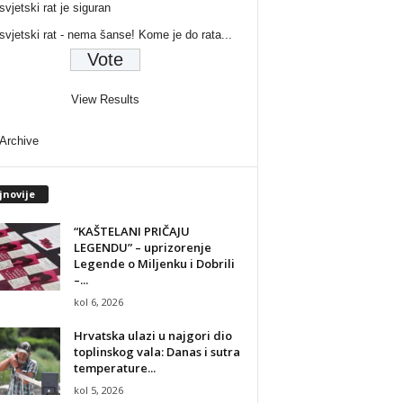
svjetski rat je siguran
 svjetski rat - nema šanse! Kome je do rata...
View Results
 Archive
jnovije
“KAŠTELANI PRIČAJU
LEGENDU” – uprizorenje
Legende o Miljenku i Dobrili
–...
kol 6, 2026
Hrvatska ulazi u najgori dio
toplinskog vala: Danas i sutra
temperature...
kol 5, 2026