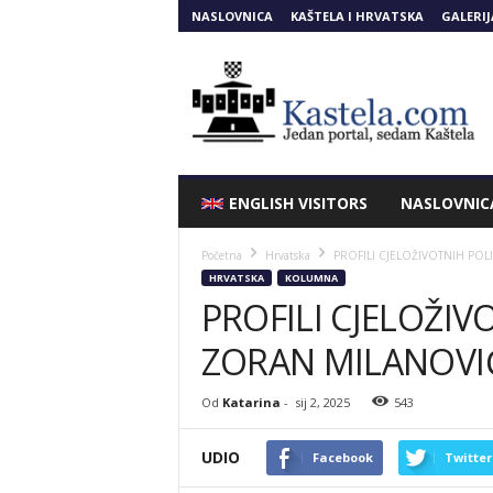
NASLOVNICA
KAŠTELA I HRVATSKA
GALERIJ
Kastela.COM
ENGLISH VISITORS
NASLOVNIC
Početna
Hrvatska
PROFILI CJELOŽIVOTNIH POL
HRVATSKA
KOLUMNA
PROFILI CJELOŽIV
ZORAN MILANOVI
Od
Katarina
-
sij 2, 2025
543
UDIO
Facebook
Twitter