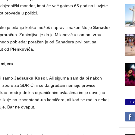
edsjednički mandat, imat će već gotovo 65 godina i uvjete
t provede u politici.
ako je pitanje koliko možeš napraviti nakon što je
Sanader
i proračun. Zanimljivo je da je Milanović u samom vrhu
a nego pobjeda: poražen je od Sanadera prvi put, sa
put od
Plenkovića
.
emijera
iti samo
Jadranku Kosor
. Ali sigurna sam da bi nakon
 izbore za SDP. Čini se da građani nemaju previše
i kao predsjednik s ograničenim ovlastima im je dovoljno
ikuje na izbor stand-up komičara, ali kad se radi o nekoj
Lik
uje. Bar ne dvaput.