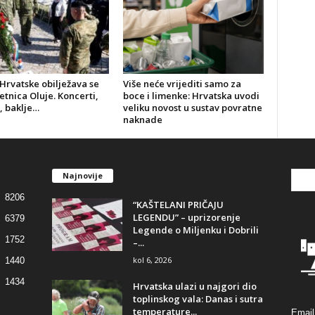
Hrvatske obilježava se
Više neće vrijediti samo za
jetnica Oluje. Koncerti,
boce i limenke: Hrvatska uvodi
, baklje…
veliku novost u sustav povratne
naknade
Najnovije
8206
“KAŠTELANI PRIČAJU
LEGENDU” – uprizorenje
6379
Legende o Miljenku i Dobrili
1752
–...
kol 6, 2026
1440
1434
Hrvatska ulazi u najgori dio
toplinskog vala: Danas i sutra
temperature...
Email