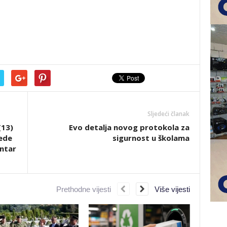
Sljedeći članak
(13)
Evo detalja novog protokola za
jede
sigurnost u školama
entar
Prethodne vijesti
Više vijesti