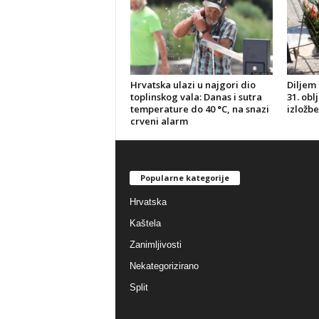
Hrvatska ulazi u najgori dio
Diljem 
toplinskog vala: Danas i sutra
31. obl
temperature do 40 °C, na snazi
izložbe
crveni alarm
Popularne kategorije
Hrvatska
Kaštela
Zanimljivosti
Nekategorizirano
Split