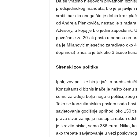
Da se vratimo njegovom privatnom biznisu
predsjedničkog mandata; bio je prijavlje
vratiti bar dio onoga što je dobio kroz p
od Andreja Plenkovića, nestao je s radara
Advisory, u kojoj je bio jedini zaposlenik.
povećanje za 20-ak posto u odnosu na pre
da je Milanović mjesečno zarađivao oko 46
doprinosi) iznosila je tek oko 3 tisuće kuna
Sirenski zov politike
Ipak, zov politike bio je jači, a predsjed
Konzultantski biznis inače je nešto čemu se 
čemu zarađuju bolje nego u politici, zbog 
Tako se konzultantskim poslom sada bavi
savjetovanje godišnje uprihodi oko 150 tisuć
prava stvar za nju je nastupila nakon odst
je izrazito niska, samo 336 eura. Nitko, k
ako trebate savjetovanje u vezi poslovnog s