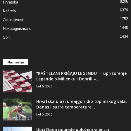
8206
Hrvatska
6379
Kaštela
1752
Zanimljivosti
1440
Nekategorizirano
1434
Split
Najnovije
“KAŠTELANI PRIČAJU LEGENDU” – uprizorenje
Legende o Miljenku i Dobrili –...
kol 6, 2026
Hrvatska ulazi u najgori dio toplinskog vala:
Danas i sutra temperature...
kol 5, 2026
Uoči Dana pobjede položeni vijenci i