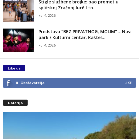
Stigle službene brojke: pao promet u
splitskoj Zračnoj luci! I to...
kol 4, 2026
Predstava “BEZ PRIVATNOG, MOLIM” – Novi
park / Kulturni centar, Kaštel...
kol 4, 2026
Like us
0
Obožavatelja
LIKE
Galerija