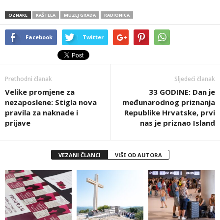
OZNAKE
KAŠTELA
MUZEJ GRADA
RADIONICA
Facebook
Twitter
Prethodni članak
Sljedeći članak
Velike promjene za
33 GODINE: Dan je
nezaposlene: Stigla nova
međunarodnog priznanja
pravila za naknade i
Republike Hrvatske, prvi
prijave
nas je priznao Island
VEZANI ČLANCI
VIŠE OD AUTORA