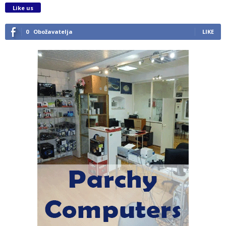
Like us
0
Obožavatelja
LIKE