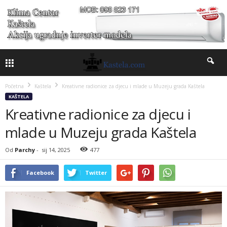
Početna
Kaštela
Kreativne radionice za djecu i mlade u Muzeju grada Kaštela
KAŠTELA
Kreativne radionice za djecu i
mlade u Muzeju grada Kaštela
Od
Parchy
-
sij 14, 2025
477
Facebook
Twitter