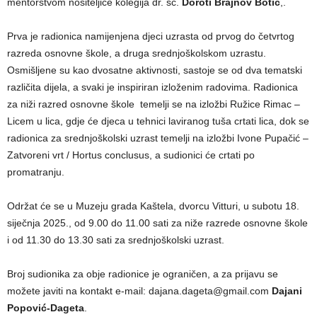
mentorstvom nositeljice kolegija dr. sc.
Doroti Brajnov Botić
,.
Prva je radionica namijenjena djeci uzrasta od prvog do četvrtog
razreda osnovne škole, a druga srednjoškolskom uzrastu.
Osmišljene su kao dvosatne aktivnosti, sastoje se od dva tematski
različita dijela, a svaki je inspiriran izloženim radovima. Radionica
za niži razred osnovne škole temelji se na izložbi Ružice Rimac –
Licem u lica, gdje će djeca u tehnici laviranog tuša crtati lica, dok se
radionica za srednjoškolski uzrast temelji na izložbi Ivone Pupačić –
Zatvoreni vrt / Hortus conclusus, a sudionici će crtati po
promatranju.
Održat će se u Muzeju grada Kaštela, dvorcu Vitturi, u subotu 18.
siječnja 2025., od 9.00 do 11.00 sati za niže razrede osnovne škole
i od 11.30 do 13.30 sati za srednjoškolski uzrast.
Broj sudionika za obje radionice je ograničen, a za prijavu se
možete javiti na kontakt e-mail: dajana.dageta@gmail.com
Dajani
Popović-Dageta
.