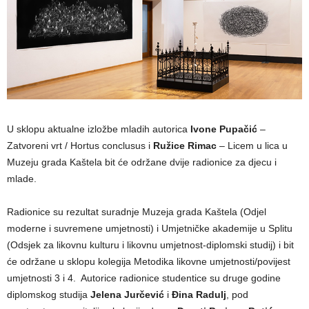
U sklopu aktualne izložbe mladih autorica
Ivone Pupačić
–
Zatvoreni vrt / Hortus conclusus i
Ružice Rimac
– Licem u lica u
Muzeju grada Kaštela bit će održane dvije radionice za djecu i
mlade.
Radionice su rezultat suradnje Muzeja grada Kaštela (Odjel
moderne i suvremene umjetnosti) i Umjetničke akademije u Splitu
(Odsjek za likovnu kulturu i likovnu umjetnost-diplomski studij) i bit
će održane u sklopu kolegija Metodika likovne umjetnosti/povijest
umjetnosti 3 i 4. Autorice radionice studentice su druge godine
diplomskog studija
Jelena Jurčević
i
Đina Radulj
, pod