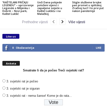
“KAŠTELANI PRIČAJU
Uoči Dana pobjede
Stigle službene brojke:
LEGENDU” – uprizorenje
položeni vijenci i
pao promet u splitskoj
Legende o Miljenku i
zapaljene svijeće u
Zračnoj luci! I to prvi put
Dobrili – Novi park,
Kaštel Lukšiću i na
nakon pandemije
Kaštel Lukšić
Malačkoj
Prethodne vijesti
Više vijesti
Like us
0
Obožavatelja
LIKE
Anketa
Smatrate li da je počeo Treći svjetski rat?
3. svjetski rat je počeo
3. svjetski rat je siguran
3. svjetski rat - nema šanse! Kome je do rata...