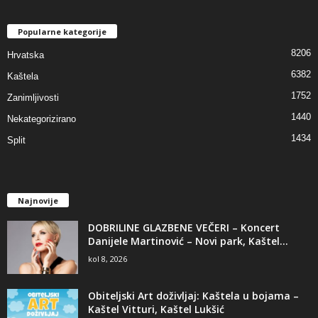
Popularne kategorije
8206
Hrvatska
6382
Kaštela
1752
Zanimljivosti
1440
Nekategorizirano
1434
Split
Najnovije
DOBRILINE GLAZBENE VEČERI – Koncert
Danijele Martinović – Novi park, Kaštel...
kol 8, 2026
Obiteljski Art doživljaj: Kaštela u bojama –
Kaštel Vitturi, Kaštel Lukšić