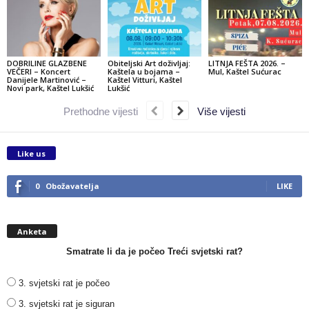
DOBRILINE GLAZBENE
Obiteljski Art doživljaj:
LITNJA FEŠTA 2026. –
VEČERI – Koncert
Kaštela u bojama –
Mul, Kaštel Sućurac
Danijele Martinović –
Kaštel Vitturi, Kaštel
Novi park, Kaštel Lukšić
Lukšić
Prethodne vijesti
Više vijesti
Like us
0
Obožavatelja
LIKE
Anketa
Smatrate li da je počeo Treći svjetski rat?
3. svjetski rat je počeo
3. svjetski rat je siguran