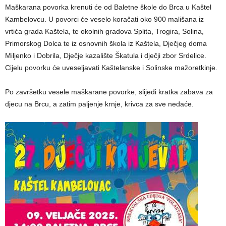
Maškarana povorka krenuti će od Baletne škole do Brca u Kaštel
Kambelovcu. U povorci će veselo koračati oko 900 mališana iz
vrtića grada Kaštela, te okolnih gradova Splita, Trogira, Solina,
Primorskog Dolca te iz osnovnih škola iz Kaštela, Dječjeg doma
Miljenko i Dobrila, Dječje kazalište Škatula i dječji zbor Srdelice.
Cijelu povorku će uveseljavati Kaštelanske i Solinske mažoretkinje.
Po završetku vesele maškarane povorke, slijedi kratka zabava za
djecu na Brcu, a zatim paljenje krnje, krivca za sve nedaće.