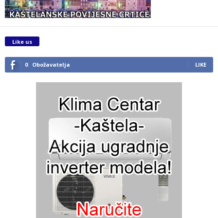
Like us
0
Obožavatelja
LIKE