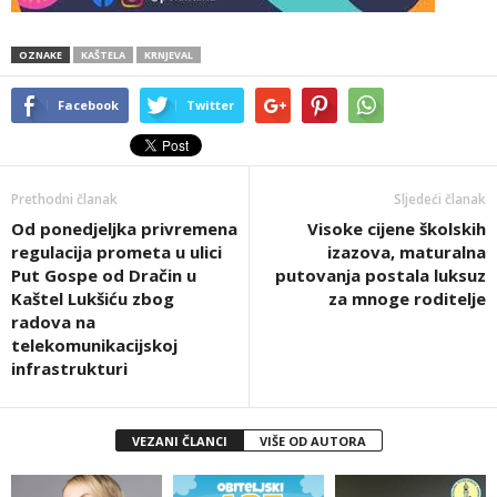
OZNAKE
KAŠTELA
KRNJEVAL
Facebook
Twitter
Prethodni članak
Sljedeći članak
Od ponedjeljka privremena
Visoke cijene školskih
regulacija prometa u ulici
izazova, maturalna
Put Gospe od Dračin u
putovanja postala luksuz
Kaštel Lukšiću zbog
za mnoge roditelje
radova na
telekomunikacijskoj
infrastrukturi
VEZANI ČLANCI
VIŠE OD AUTORA