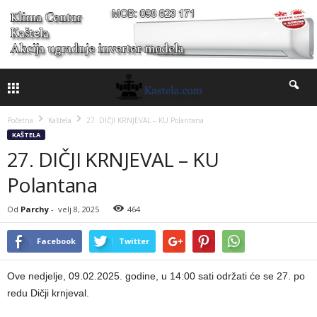
Početna
Kaštela
27. DIČJI KRNJEVAL – KU Polantana
KAŠTELA
27. DIČJI KRNJEVAL – KU
Polantana
Od
Parchy
-
velj 8, 2025
464
Facebook
Twitter
Ove nedjelje, 09.02.2025. godine, u 14:00 sati održati će se 27. po
redu Dičji krnjeval.