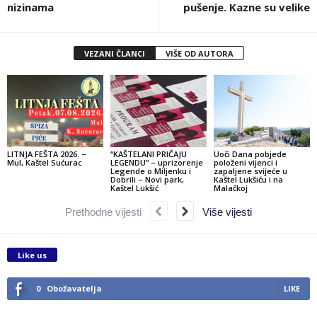
nizinama
pušenje. Kazne su velike
VEZANI ČLANCI
VIŠE OD AUTORA
LITNJA FEŠTA 2026. –
“KAŠTELANI PRIČAJU
Uoči Dana pobjede
Mul, Kaštel Sućurac
LEGENDU” – uprizorenje
položeni vijenci i
Legende o Miljenku i
zapaljene svijeće u
Dobrili – Novi park,
Kaštel Lukšiću i na
Kaštel Lukšić
Malačkoj
Prethodne vijesti
Više vijesti
Like us
0
Obožavatelja
LIKE