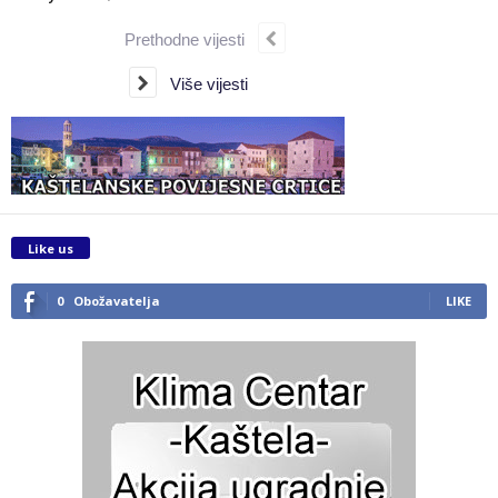
Prethodne vijesti
Više vijesti
Like us
0
Obožavatelja
LIKE