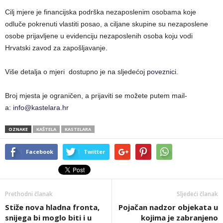
Cilj mjere je financijska podrška nezaposlenim osobama koje
odluče pokrenuti vlastiti posao, a ciljane skupine su nezaposlene
osobe prijavljene u evidenciju nezaposlenih osoba koju vodi
Hrvatski zavod za zapošljavanje.
Više detalja o mjeri dostupno je na sljedećoj
poveznici
.
Broj mjesta je ograničen, a prijaviti se možete putem mail-
a:
info@kastelara.hr
OZNAKE
KAŠTELA
KASTELARA
Facebook
Twitter
Prethodni članak
Sljedeći članak
Stiže nova hladna fronta,
Pojačan nadzor objekata u
snijega bi moglo biti i u
kojima je zabranjeno