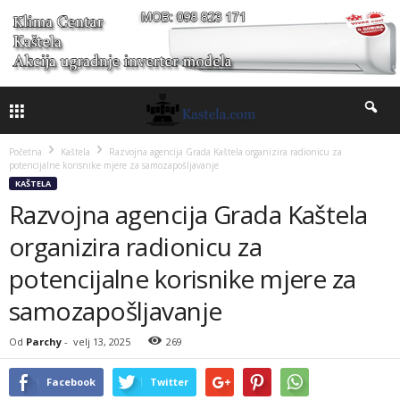
Početna
Kaštela
Razvojna agencija Grada Kaštela organizira radionicu za
potencijalne korisnike mjere za samozapošljavanje
KAŠTELA
Razvojna agencija Grada Kaštela
organizira radionicu za
potencijalne korisnike mjere za
samozapošljavanje
Od
Parchy
-
velj 13, 2025
269
Facebook
Twitter