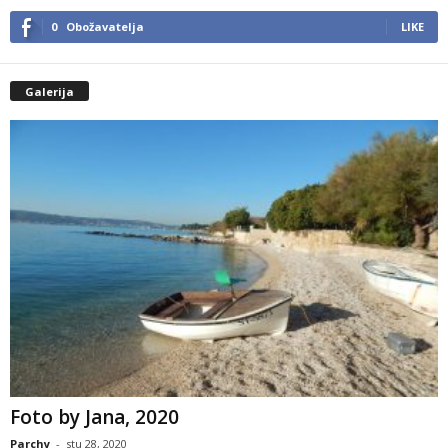
0
Obožavatelja
LIKE
Galerija
Foto by Jana, 2020
Parchy
-
stu 28, 2020